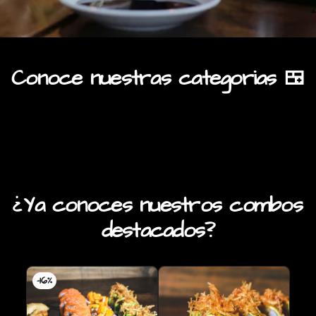
Conoce nuestras categorias 🍱
Mix family👪
Rolls sin arroz😋
Rolls vegetarianos🥕🥦
¿Ya conoces nuestros combos
destacados?
-
16
%