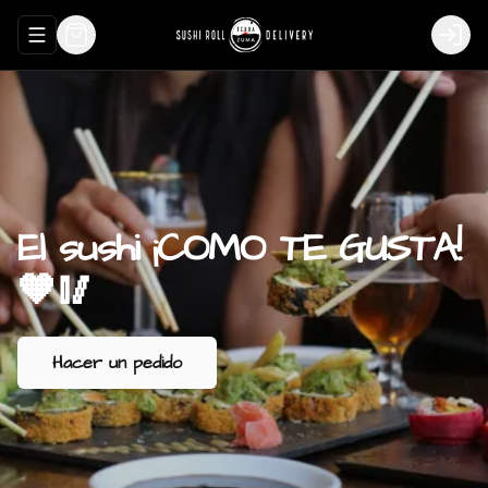
Abrir menu de navegación
Login
El
sushi
¡COMO
TE
GUSTA!
🧡🥢
Hacer un pedido