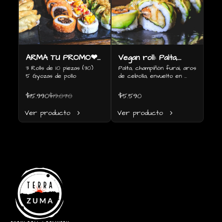
ARMA TU PROMO❤
Vegan roll: Palta,
🥩🥑🍗:3 Rolls de 10
3 Rolls de 10 piezas (30)

champiñón furai,
Palta, champiñón furai, aros 
5 Gyozas de pollo
de cebolla, envuelto en 
piezas (30) 5
aros de cebolla,
palta y papas fritas (10 
Gyozas de pollo
envuelto en palta y
piezas)
$15.990
$19.070
$5.590
papas fritas (10
Ver producto
Ver producto
piezas)