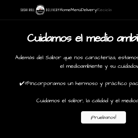
Home
Menú
Delivery
Recicla
Cuidamos el medio amb
Además del Sabor que nos caracteriza, estam
el medioambiente y su cuidado
✔️🌱Incorporamos un hermoso y práctico pack
Cuidamos el sabor, la calidad y el medio
¡Pruebanos!