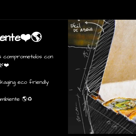
iente❤️🌎
os comprometidos con
🌿❤️
aging eco friendly
ambiente 🌎♻️