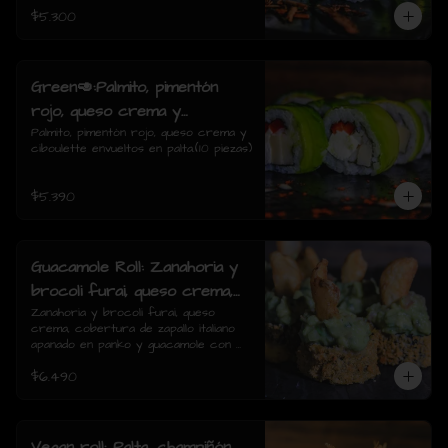
$5.300
Green🥑:Palmito, pimentón
rojo, queso crema y
ciboulette envueltos en palta.
Palmito, pimentón rojo, queso crema y 
ciboulette envueltos en palta.(10 piezas)
$5.390
Guacamole Roll: Zanahoria y
brocoli furai, queso crema,
cobertura de zapallo italiano
Zanahoria y brocoli furai, queso 
crema, cobertura de zapallo italiano 
apanado en panko y
apanado en panko y guacamole con 
guacamole con papas fritas.
papas fritas.(8 piezas)
$6.490
(8 piezas)
Vegan roll: Palta, champiñón