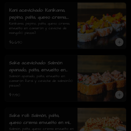
Kani acevichado: Kanikama,
pepino, palta, queso crema,
envuelto en camarón y
Kanikama, pepino, palta, queso crema, 
envuelto en camarón y ceviche de 
ceviche de mango(10 piezas)
mango(10 piezas)
$6.690
Sake acevichado: Salmón
apanado, palta, envuelto en
camarón furai y ceviche de
Salmón apanado, palta, envuelto en 
camarón furai y ceviche de salmón.(10 
salmón.(10 piezas)
piezas)
$7.190
Sake roll: Salmón, palta,
queso crema envuelto en mix
de salmón, palta y ceviche de
Salmón, palta, queso crema envuelto en 