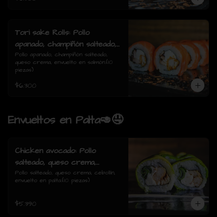
Tori sake Rolls: Pollo
apanado, champiñón salteado,
queso crema, envuelto en
Pollo apanado, champiñón salteado, 
queso crema, envuelto en salmón.(10 
salmón.
piezas)
$6.300
Envueltos en Palta🥑🤤
Chicken avocado: Pollo
salteado, queso crema,
cebollin, envuelto en palta.
Pollo salteado, queso crema, cebollín, 
envuelto en palta.(10 piezas)
$5.390