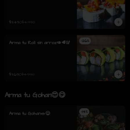
$3.490
$4.790
-
26
%
Arma tu Roll sin arroz🥑🥩🥢
$3.690
$4.990
Arma tu Gohan😍😋
-
14
%
Arma tu Gohan🥗😋