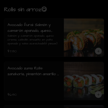
Rolls sin arroz😋
Avocado furai: Salmón y
camarón apanado, queso
crema, cebollín, envuelto en
Salmón y camarón apanado, queso 
crema, cebollín, envuelto en palta 
palta apanada y salsa
apanada y salsa acevichada(8 piezas)
acevichada(8 piezas)
$7.190
Avocado zuma Rolls:
zanahoria, pimentón amarillo y
rojo, palmito, pepino, envuelto
en palta y queso crema( 8
piezas)
$6.190