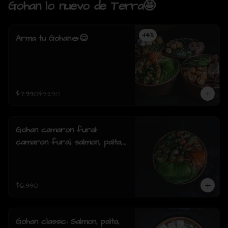
Gohan lo nuevo de Terra🤩
-
14
%
Arma tu Gohan🥗😋
$7.990
$9.290
Gohan camaron furai:
camaron furai, salmon, palta,
cebollin y salsa acevichada.
$6.990
Gohan classic: Salmon, palta,