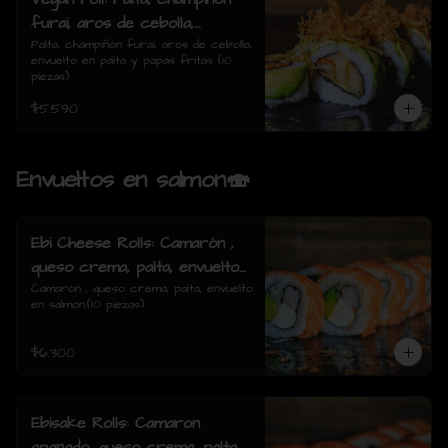
furai, aros de cebolla,
envuelto en palta y papas
Palta, champiñón furai, aros de cebolla, 
envuelto en palta y papas fritas (10 
fritas (10 piezas)
piezas)
$5.590
Envueltos en salmon🍣
Ebi Cheese Rolls: Camarón ,
queso crema, palta, envuelto
en salmon.
Camarón , queso crema, palta, envuelto 
en salmon.(10 piezas)
$6.300
Ebisake Rolls: Camaron
apanado, queso crema, palta,