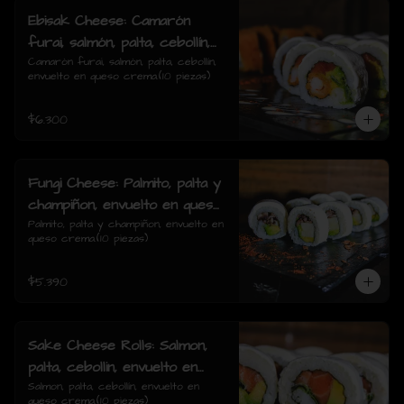
Ebisak Cheese: Camarón
furai, salmón, palta, cebollín,
envuelto en queso crema.
Camarón furai, salmón, palta, cebollín, 
envuelto en queso crema.(10 piezas)
$6.300
Fungi Cheese: Palmito, palta y
champiñon, envuelto en queso
crema.
Palmito, palta y champiñon, envuelto en 
queso crema.(10 piezas)
$5.390
Sake Cheese Rolls: Salmon,
palta, cebollin, envuelto en
queso crema.
Salmon, palta, cebollín, envuelto en 
queso crema.(10 piezas)