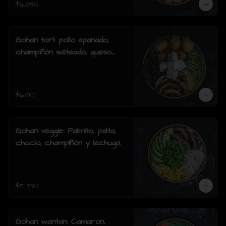
$6.890
Gohan tori: pollo apanado,
champiñón salteado, queso
crema, palta, cebollín y
sesamo.
$6.190
Gohan veggie: Palmito, palta,
choclo, champiñón y lechuga.
$5.790
Gohan wantan: Camaron,