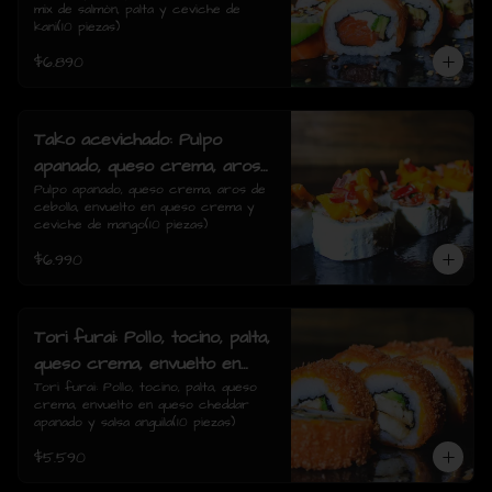
mix de salmón, palta y ceviche de 
kani(10 piezas)
kani(10 piezas)
$6.890
Tako acevichado: Pulpo
apanado, queso crema, aros
de cebolla, envuelto en queso
Pulpo apanado, queso crema, aros de 
cebolla, envuelto en queso crema y 
crema y ceviche de mango(10
ceviche de mango(10 piezas)
piezas)
$6.990
Tori furai: Pollo, tocino, palta,
queso crema, envuelto en
queso cheddar apanado y
Tori furai: Pollo, tocino, palta, queso 
crema, envuelto en queso cheddar 
salsa anguila(10 piezas)
apanado y salsa anguila(10 piezas)
$5.590