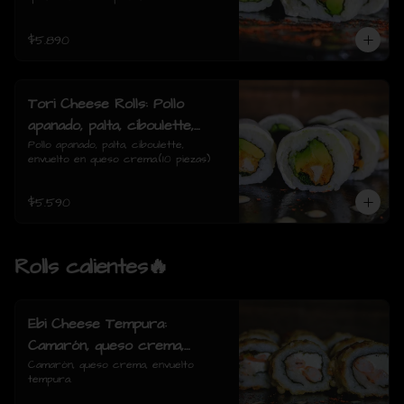
$5.890
Tori Cheese Rolls: Pollo
apanado, palta, ciboulette,
envuelto en queso crema.
Pollo apanado, palta, ciboulette, 
envuelto en queso crema.(10 piezas)
$5.590
Rolls calientes🔥
Ebi Cheese Tempura:
Camarón, queso crema,
envuelto tempura.
Camarón, queso crema, envuelto 
tempura.