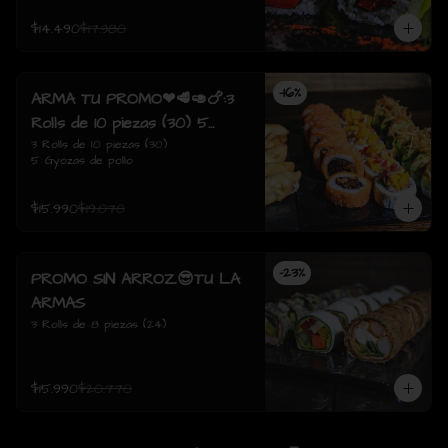
$14.490
$17.380
-
16
%
ARMA TU PROMO❤🥩🥑🍗:3
Rolls de 10 piezas (30) 5
Gyozas de pollo
3 Rolls de 10 piezas (30)

5 Gyozas de pollo
$15.990
$19.070
-
23
%
PROMO SIN ARROZ😎TU LA
ARMAS
3 Rolls de 8 piezas (24)
$15.990
$20.770