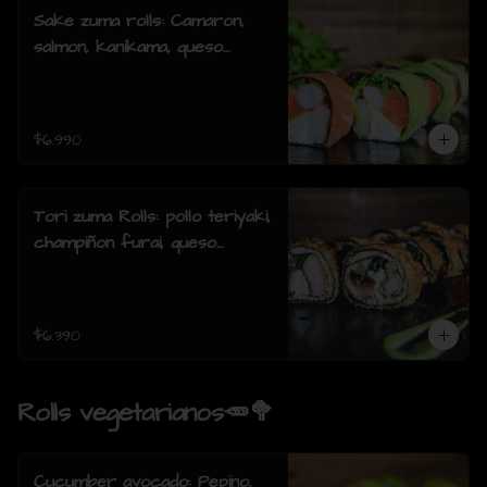
Sake zuma rolls: Camaron,
salmon, kanikama, queso
crema, cebollin, envuelto en
palta o mixto (8piezas)
$6.990
Tori zuma Rolls: pollo teriyaki,
champiñon furai, queso
crema, cebollin, envuelto en
pollo apanado (8 piezas)
$6.390
Rolls vegetarianos🥕🥦
Cucumber avocado: Pepino,