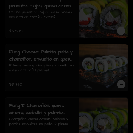
pimientos rojos, queso crema,
envuelto en palta.
Pepino, pimientos rojos, queso crema, 
envuelto en palta.(10 piezas)
$5.300
Fungi Cheese: Palmito, palta y
champiñon, envuelto en queso
crema.
Palmito, palta y champiñon, envuelto en 
queso crema.(10 piezas)
$5.390
Fungi🍄 Champiñón, queso
crema, cebollín y palmito
envueltos en palta.
Champiñón, queso crema, cebollín y 
palmito envueltos en palta.(10 piezas)