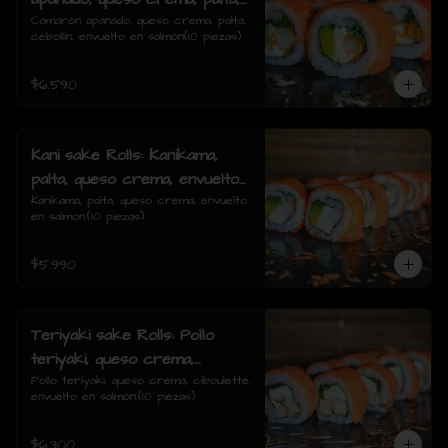
cebollin, envuelto en salmon
Camarón apanado, queso crema, palta, 
cebollín, envuelto en salmón(10 piezas)
$6.590
Kani sake Rolls: Kanikama,
palta, queso crema, envuelto
en salmon.
Kanikama, palta, queso crema, envuelto 
en salmon.(10 piezas)
$5.990
Teriyaki sake Rolls: Pollo
teriyaki, queso crema,
ciboulette, envuelto en
Pollo teriyaki, queso crema, ciboulette, 
envuelto en salmón.(10 piezas)
salmón.
$6.300