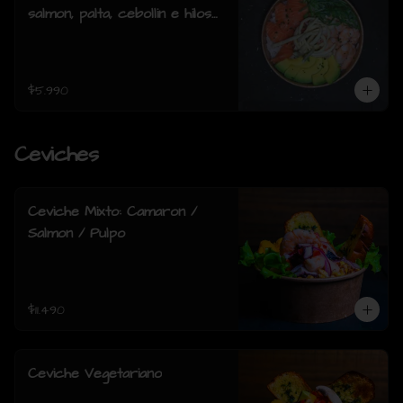
salmon, palta, cebollin e hilos
de wantan
$5.990
Ceviches
Ceviche Mixto: Camaron /
Salmon / Pulpo
$11.490
Ceviche Vegetariano