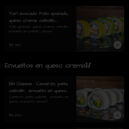
Tori avocado: Pollo apanado,
queso crema, cebollin,
envuelto en palta
Pollo apanado, queso crema, cebollin, 
envuelto en palta(10 piezas)
$5.390
Envueltos en queso crema🥢
Ebi Cheese : Camarón, palta,
cebollín , envuelto en queso
crema.
Camarón, palta, cebollín , envuelto en 
queso crema.(10 piezas)
$5.890