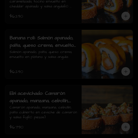
caramelizada, tocino envuelto en 
en cheddar apanado y salsa
cheddar apanado y salsa anguila(10 
anguila(10 piezas)
piezas)
$6.290
Banana roll: Salmón apanado,
palta, queso crema, envuelto
en plátano y salsa anguila(10
Salmón apanado, palta, queso crema, 
envuelto en plátano y salsa anguila
rolls)
$6.290
Ebi acevichado: Camarón
apanado, manzana, cebollín,
palta cubierto en ceviche de
Camarón apanado, manzana, cebollín, 
palta cubierto en ceviche de camarón 
camarón y salsa fuji(10
y salsa fuji(10 piezas)
piezas)
$6.790