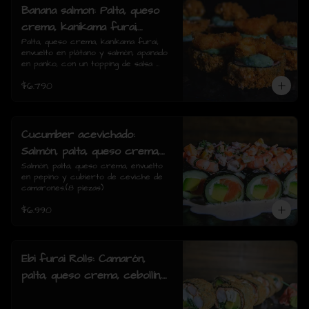
Banana salmon: Palta, queso
crema, kanikama furai,
envuelto en plátano y salmón,
Palta, queso crema, kanikama furai, 
envuelto en plátano y salmón, apanado 
apanado en panko, con un
en panko, con un topping de salsa 
topping de salsa tartara y
tartara y camaron furai.(8 piezas)
$6.790
camaron furai.(8 piezas)
Cucumber acevichado:
Salmón, palta, queso crema,
envuelto en pepino y cubierto
Salmón, palta, queso crema, envuelto 
en pepino y cubierto de ceviche de 
de ceviche de camarones.(8
camarones.(8 piezas)
piezas)
$6.990
Ebi furai Rolls: Camarón,
palta, queso crema, cebollín,
envuelto en salmón apanado
(8 piezas)