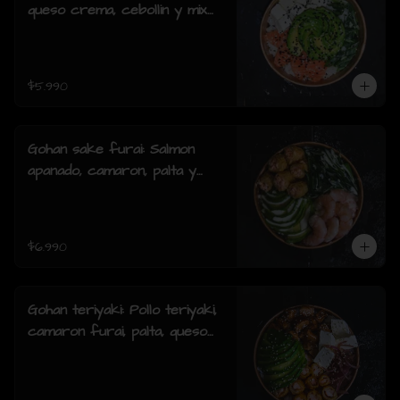
queso crema, cebollin y mix
de sésamo.
$5.990
Gohan sake furai: Salmon
apanado, camaron, palta y
cebollin y salsa acevichada.
$6.990
Gohan teriyaki: Pollo teriyaki,
camaron furai, palta, queso
crema, cebollin y sesamo.