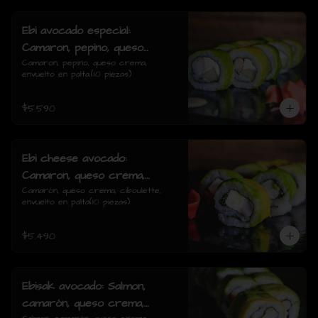
Ebi avocado especial:
Camaron, pepino, queso
crema, envuelto en palta.
Camaron, pepino, queso crema, 
envuelto en palta.(10 piezas)
$5.590
Ebi cheese avocado:
Camaron, queso crema,
ciboulette, envuelto en palta
Camarón, queso crema, ciboulette, 
envuelto en palta(10 piezas)
$5.490
Ebisak avocado: Salmon,
camarón, queso crema,