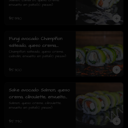
envuelto en palta.
Salmon, camarón, queso crema, 
envuelto en palta.(10 piezas)
$5.990
Fungi avocado: Champiñon
salteado, queso crema,
cebollin, envuelto en palta
Champiñon salteado, queso crema, 
cebollin, envuelto en palta(10 piezas)
$5.300
Sake avocado: Salmon, queso
crema, ciboulette, envuelto
en palta
Salmon, queso crema, ciboulette, 
envuelto en palta(10 piezas)
$5.790