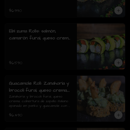
$6.990
Ebi zuma Rolls: salmón,
camarón furai, queso crema,
cebollin, envuelto en palta (8
piezas)
$6.590
Guacamole Roll: Zanahoria y
brocoli furai, queso crema,
cobertura de zapallo italiano
Zanahoria y brocoli furai, queso 
crema, cobertura de zapallo italiano 
apanado en panko y
apanado en panko y guacamole con 
guacamole con papas fritas.
papas fritas.(8 piezas)
$6.490
(8 piezas)