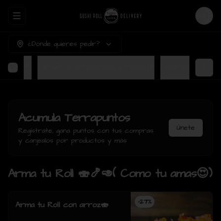
Abrir menu de navegación
Login
¿Dónde quieres pedir?
Bebidas🥤
Cervezas artesanales botellas🍺
Postres
Acumula
Terrapuntos
Únete
Regístrate, gana puntos con tus compras
y canjealos por productos y más
Arma tu Roll 🍣🍤🥑( Como tu amas😍)
-
27
%
Arma tu Roll con arroz🍣