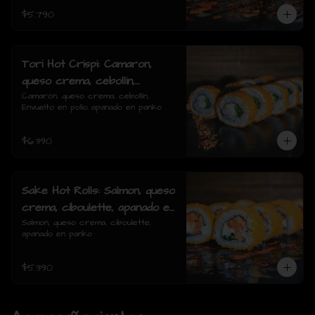
$5.790
Tori Hot Crispi: Camaron,
queso crema, cebollin,
Envuelto en pollo apanado en
Camarón, queso crema, cebollín, 
Envuelto en pollo apanado en panko
panko
$6.390
Sake Hot Rolls: Salmon, queso
crema, ciboulette, apanado en
panko
Salmon, queso crema, ciboulette, 
apanado en panko
$5.390