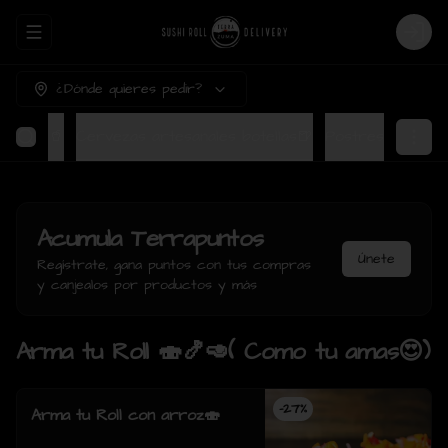
Abrir menu de navegación
Login
¿Dónde quieres pedir?
Bebidas🥤
Cervezas artesanales botellas🍺
Postres
Acumula
Terrapuntos
Únete
Regístrate, gana puntos con tus compras
y canjealos por productos y más
Arma tu Roll 🍣🍤🥑( Como tu amas😍)
-
27
%
Arma tu Roll con arroz🍣