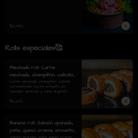
$10.990
Rolls especiales🥰
Mechada roll: Carne
mechada, champiñón, cebolla
caramelizada, tocino envuelto
Carne mechada, champiñón, cebolla 
caramelizada, tocino envuelto en 
en cheddar apanado y salsa
cheddar apanado y salsa anguila(10 
anguila(10 piezas)
piezas)
$6.290
Banana roll: Salmón apanado,
palta, queso crema, envuelto
en plátano y salsa anguila(10
Salmón apanado, palta, queso crema, 