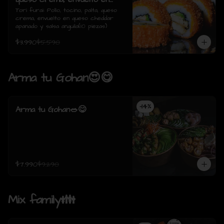
queso cheddar apanado y
Tori furai: Pollo, tocino, palta, queso 
crema, envuelto en queso cheddar 
salsa anguila(10 piezas)
apanado y salsa anguila(10 piezas)
$3.990
$5.590
Arma tu Gohan😍😋
-
14
%
Arma tu Gohan🥗😋
$7.990
$9.290
Mix family👪