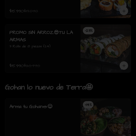
$15.990
$19.070
-
23
%
PROMO SIN ARROZ😎TU LA
ARMAS
3 Rolls de 8 piezas (24)
$15.990
$20.770
Gohan lo nuevo de Terra🤩
-
14
%
Arma tu Gohan🥗😋