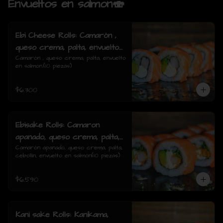
Envueltos en salmon🍣
Ebi Cheese Rolls: Camarón ,
queso crema, palta, envuelto
en salmon.
Camarón , queso crema, palta, envuelto 
en salmon.(10 piezas)
$6.300
Ebisake Rolls: Camaron
apanado, queso crema, palta,
cebollin, envuelto en salmon
Camarón apanado, queso crema, palta, 
cebollín, envuelto en salmón(10 piezas)
$6.590
Kani sake Rolls: Kanikama,