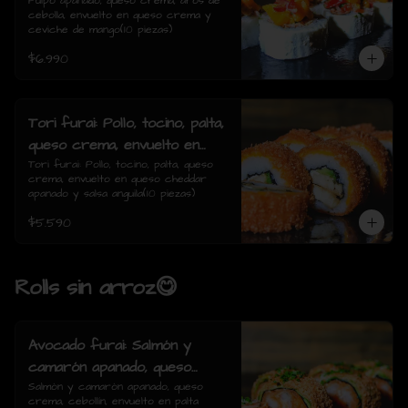
de cebolla, envuelto en queso
Pulpo apanado, queso crema, aros de 
cebolla, envuelto en queso crema y 
crema y ceviche de mango(10
ceviche de mango(10 piezas)
piezas)
$6.990
Tori furai: Pollo, tocino, palta,
queso crema, envuelto en
queso cheddar apanado y
Tori furai: Pollo, tocino, palta, queso 
crema, envuelto en queso cheddar 
salsa anguila(10 piezas)
apanado y salsa anguila(10 piezas)
$5.590
Rolls sin arroz😋
Avocado furai: Salmón y
camarón apanado, queso
crema, cebollín, envuelto en
Salmón y camarón apanado, queso 
crema, cebollín, envuelto en palta 