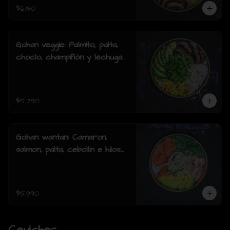
$6.190
Gohan veggie: Palmito, palta,
choclo, champiñón y lechuga.
$5.790
Gohan wantan: Camaron,
salmon, palta, cebollin e hilos
de wantan
$5.990