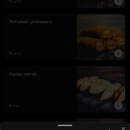
$2.690
Arrollado primavera
$2.490
Gyoza cerdo
$1.990
Gyoza pollo