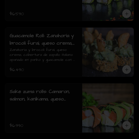
piezas)
$6.590
Guacamole Roll: Zanahoria y
brocoli furai, queso crema,
cobertura de zapallo italiano
Zanahoria y brocoli furai, queso 
crema, cobertura de zapallo italiano 
apanado en panko y
apanado en panko y guacamole con 
guacamole con papas fritas.
papas fritas.(8 piezas)
$6.490
(8 piezas)
Sake zuma rolls: Camaron,
salmon, kanikama, queso
crema, cebollin, envuelto en
palta o mixto (8piezas)
$6.990