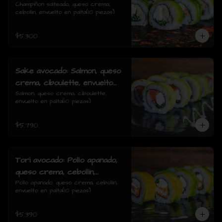
cebollin, envuelto en palta
Champiñon salteado, queso crema, 
cebollin, envuelto en palta(10 piezas)
$5.300
Sake avocado: Salmon, queso
crema, ciboulette, envuelto
en palta
Salmon, queso crema, ciboulette, 
envuelto en palta(10 piezas)
$5.790
Tori avocado: Pollo apanado,
queso crema, cebollin,
envuelto en palta
Pollo apanado, queso crema, cebollin, 
envuelto en palta(10 piezas)
$5.390