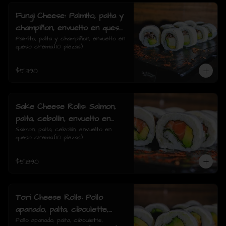
Fungi Cheese: Palmito, palta y
champiñon, envuelto en queso
crema.
Palmito, palta y champiñon, envuelto en 
queso crema.(10 piezas)
$5.390
Sake Cheese Rolls: Salmon,
palta, cebollin, envuelto en
queso crema.
Salmon, palta, cebollín, envuelto en 
queso crema.(10 piezas)
$5.890
Tori Cheese Rolls: Pollo
apanado, palta, ciboulette,
envuelto en queso crema.
Pollo apanado, palta, ciboulette, 