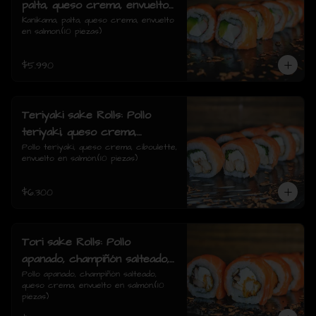
palta, queso crema, envuelto
en salmon.
Kanikama, palta, queso crema, envuelto 
en salmon.(10 piezas)
$5.990
Teriyaki sake Rolls: Pollo
teriyaki, queso crema,
ciboulette, envuelto en
Pollo teriyaki, queso crema, ciboulette, 
envuelto en salmón.(10 piezas)
salmón.
$6.300
Tori sake Rolls: Pollo
apanado, champiñón salteado,
queso crema, envuelto en
Pollo apanado, champiñón salteado, 
queso crema, envuelto en salmón.(10 
salmón.
piezas)