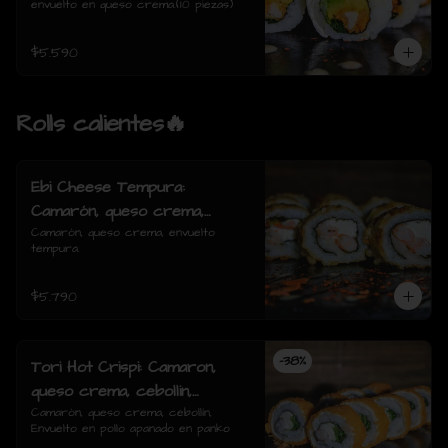
envuelto en queso crema.(10 piezas)
$5.590
Rolls calientes🔥
Ebi Cheese Tempura:
Camarón, queso crema,
envuelto tempura.
Camarón, queso crema, envuelto 
tempura.
$5.790
-
38
%
Tori Hot Crispi: Camaron,
queso crema, cebollin,
Envuelto en pollo apanado en
Camarón, queso crema, cebollín, 
Envuelto en pollo apanado en panko
panko