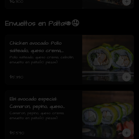
$6.300
Envueltos en Palta🥑🤤
Chicken avocado: Pollo
salteado, queso crema,
cebollin, envuelto en palta.
Pollo salteado, queso crema, cebollín, 
envuelto en palta.(10 piezas)
$5.390
Ebi avocado especial:
Camaron, pepino, queso
crema, envuelto en palta.
Camaron, pepino, queso crema, 
envuelto en palta.(10 piezas)
$5.590