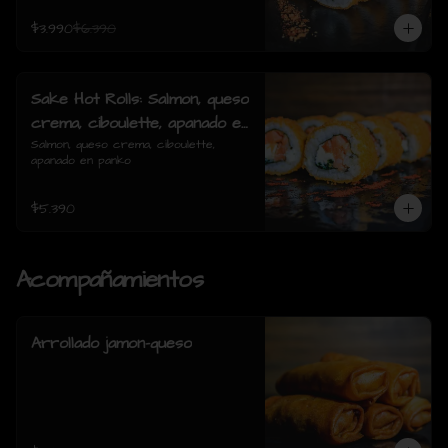
$3.990
$6.390
Sake Hot Rolls: Salmon, queso
crema, ciboulette, apanado en
panko
Salmon, queso crema, ciboulette, 
apanado en panko
$5.390
Acompañamientos
Arrollado jamon-queso