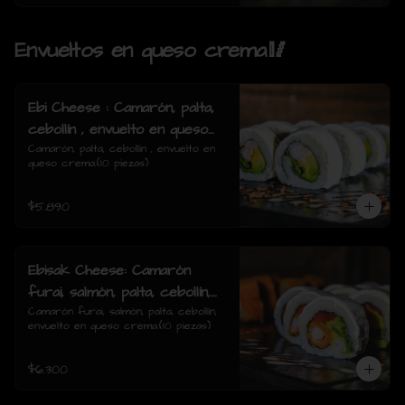
Envueltos en queso crema🥢
Ebi Cheese : Camarón, palta,
cebollín , envuelto en queso
crema.
Camarón, palta, cebollín , envuelto en 
queso crema.(10 piezas)
$5.890
Ebisak Cheese: Camarón
furai, salmón, palta, cebollín,
envuelto en queso crema.
Camarón furai, salmón, palta, cebollín, 
envuelto en queso crema.(10 piezas)
$6.300