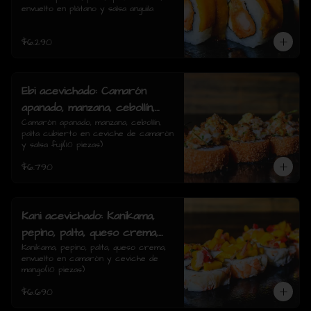
envuelto en plátano y salsa anguila
rolls)
$6.290
Ebi acevichado: Camarón
apanado, manzana, cebollín,
palta cubierto en ceviche de
Camarón apanado, manzana, cebollín, 
palta cubierto en ceviche de camarón 
camarón y salsa fuji(10
y salsa fuji(10 piezas)
piezas)
$6.790
Kani acevichado: Kanikama,
pepino, palta, queso crema,
envuelto en camarón y
Kanikama, pepino, palta, queso crema, 
envuelto en camarón y ceviche de 
ceviche de mango(10 piezas)
mango(10 piezas)
$6.690