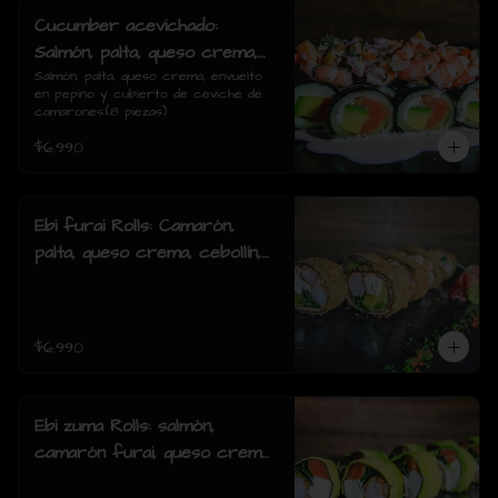
Cucumber acevichado:
Salmón, palta, queso crema,
envuelto en pepino y cubierto
Salmón, palta, queso crema, envuelto 
en pepino y cubierto de ceviche de 
de ceviche de camarones.(8
camarones.(8 piezas)
piezas)
$6.990
Ebi furai Rolls: Camarón,
palta, queso crema, cebollín,
envuelto en salmón apanado
(8 piezas)
$6.990
Ebi zuma Rolls: salmón,
camarón furai, queso crema,
cebollin, envuelto en palta (8