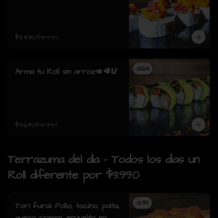
$3.490
$4.790
-
26
%
Arma tu Roll sin arroz🥑🥩🥢
$3.690
$4.990
Terrazuma del dia - Todos los dias un
Roll diferente por $3.990
-
29
%
Tori furai: Pollo, tocino, palta,
queso crema, envuelto en