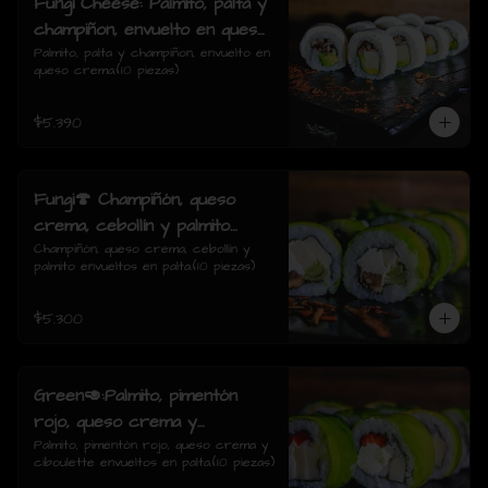
Fungi Cheese: Palmito, palta y
champiñon, envuelto en queso
crema.
Palmito, palta y champiñon, envuelto en 
queso crema.(10 piezas)
$5.390
Fungi🍄 Champiñón, queso
crema, cebollín y palmito
envueltos en palta.
Champiñón, queso crema, cebollín y 
palmito envueltos en palta.(10 piezas)
$5.300
Green🥑:Palmito, pimentón
rojo, queso crema y
ciboulette envueltos en palta.
Palmito, pimentón rojo, queso crema y 
ciboulette envueltos en palta.(10 piezas)