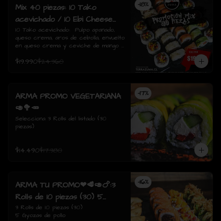
-
18
%
Mix 40 piezas: 10 Tako
acevichado / 10 Ebi Cheese
tempura / 10 Tori Sake Rolls
10 Tako acevichado:  Pulpo apanado, 
queso crema, aros de cebolla, envuelto 
/ 10 Sake Avocado.
en queso crema y ceviche de mango / 
10 Ebi Cheese Tempura: Camarón, 
$19.990
$24.360
queso crema, envuelto tempura./  10 
Tori sake Rolls: Pollo apanado, 
champiñón salteado, queso crema, 
envuelto en salmón / 10 Sake avocado: 
-
17
%
Salmon, queso crema, ciboulette, 
ARMA PROMO VEGETARIANA
envuelto en palta
🥑🥦🥕
Selecciona 3 Rolls del listado (30 
piezas)
$14.490
$17.380
-
16
%
ARMA TU PROMO❤🥩🥑🍗:3
Rolls de 10 piezas (30) 5
Gyozas de pollo
3 Rolls de 10 piezas (30)

5 Gyozas de pollo