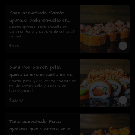
Sake acevichado: Salmón
apanado, palta, envuelto en
camarón furai y ceviche de
Salmón apanado, palta, envuelto en 
camarón furai y ceviche de salmón.(10 
salmón.(10 piezas)
piezas)
$7.190
Sake roll: Salmón, palta,
queso crema envuelto en mix
de salmón, palta y ceviche de
Salmón, palta, queso crema envuelto en 
mix de salmón, palta y ceviche de 
kani(10 piezas)
kani(10 piezas)
$6.890
Tako acevichado: Pulpo
apanado, queso crema, aros