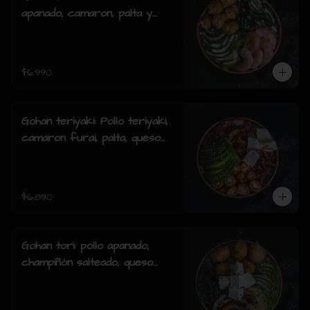
apanado, camaron, palta y
cebollin y salsa acevichada.
$6.990
Gohan teriyaki: Pollo teriyaki,
camaron furai, palta, queso
crema, cebollin y sesamo.
$6.890
Gohan tori: pollo apanado,
champiñón salteado, queso
crema, palta, cebollín y
sesamo.