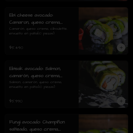
Ebi cheese avocado:
Camaron, queso crema,
ciboulette, envuelto en palta
Camarón, queso crema, ciboulette, 
envuelto en palta(10 piezas)
$5.490
Ebisak avocado: Salmon,
camarón, queso crema,
envuelto en palta.
Salmon, camarón, queso crema, 
envuelto en palta.(10 piezas)
$5.990
Fungi avocado: Champiñon
salteado, queso crema,