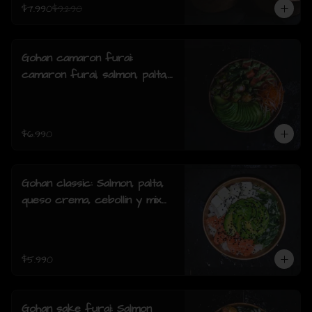
$7.990
$9.290
Gohan camaron furai:
camaron furai, salmon, palta,
cebollin y salsa acevichada.
$6.990
Gohan classic: Salmon, palta,
queso crema, cebollin y mix
de sésamo.
$5.990
Gohan sake furai: Salmon