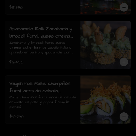
$5.390
Guacamole Roll: Zanahoria y
brocoli furai, queso crema,
cobertura de zapallo italiano
Zanahoria y brocoli furai, queso 
crema, cobertura de zapallo italiano 
apanado en panko y
apanado en panko y guacamole con 
guacamole con papas fritas.
papas fritas.(8 piezas)
$6.490
(8 piezas)
Vegan roll: Palta, champiñón
furai, aros de cebolla,
envuelto en palta y papas
Palta, champiñón furai, aros de cebolla, 
envuelto en palta y papas fritas (10 
fritas (10 piezas)
piezas)
$5.590