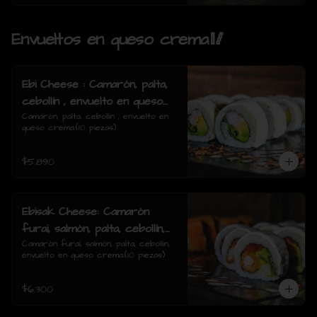
Envueltos en queso crema🥢
Ebi Cheese : Camarón, palta,
cebollín , envuelto en queso
crema.
Camarón, palta, cebollín , envuelto en 
queso crema.(10 piezas)
$5.890
Ebisak Cheese: Camarón
furai, salmón, palta, cebollín,
envuelto en queso crema.
Camarón furai, salmón, palta, cebollín, 
envuelto en queso crema.(10 piezas)
$6.300