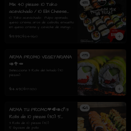
-
18
%
Mix 40 piezas: 10 Tako
acevichado / 10 Ebi Cheese
tempura / 10 Tori Sake Rolls
10 Tako acevichado:  Pulpo apanado, 
queso crema, aros de cebolla, envuelto 
/ 10 Sake Avocado.
en queso crema y ceviche de mango / 
10 Ebi Cheese Tempura: Camarón, 
$19.990
$24.360
queso crema, envuelto tempura./  10 
Tori sake Rolls: Pollo apanado, 
champiñón salteado, queso crema, 
envuelto en salmón / 10 Sake avocado: 
-
17
%
Salmon, queso crema, ciboulette, 
ARMA PROMO VEGETARIANA
envuelto en palta
🥑🥦🥕
Selecciona 3 Rolls del listado (30 
piezas)
$14.490
$17.380
-
16
%
ARMA TU PROMO❤🥩🥑🍗:3
Rolls de 10 piezas (30) 5
Gyozas de pollo
3 Rolls de 10 piezas (30)

5 Gyozas de pollo