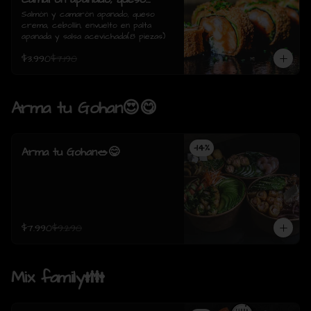
crema, cebollín, envuelto en
Salmón y camarón apanado, queso 
crema, cebollín, envuelto en palta 
palta apanada y salsa
apanada y salsa acevichada(8 piezas)
acevichada(8 piezas)
$3.990
$7.190
Arma tu Gohan😍😋
-
14
%
Arma tu Gohan🥗😋
$7.990
$9.290
Mix family👪