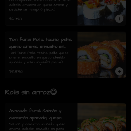
de cebolla, envuelto en queso
Pulpo apanado, queso crema, aros de 
cebolla, envuelto en queso crema y 
crema y ceviche de mango(10
ceviche de mango(10 piezas)
piezas)
$6.990
Tori furai: Pollo, tocino, palta,
queso crema, envuelto en
queso cheddar apanado y
Tori furai: Pollo, tocino, palta, queso 
crema, envuelto en queso cheddar 
salsa anguila(10 piezas)
apanado y salsa anguila(10 piezas)
$5.590
Rolls sin arroz😋
Avocado furai: Salmón y
camarón apanado, queso
crema, cebollín, envuelto en
Salmón y camarón apanado, queso 
crema, cebollín, envuelto en palta 