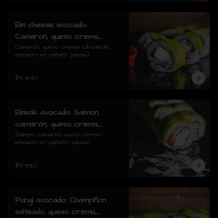
Ebi cheese avocado:
Camaron, queso crema,
ciboulette, envuelto en palta
Camarón, queso crema, ciboulette, 
envuelto en palta(10 piezas)
$5.490
Ebisak avocado: Salmon,
camarón, queso crema,
envuelto en palta.
Salmon, camarón, queso crema, 
envuelto en palta.(10 piezas)
$5.990
Fungi avocado: Champiñon
salteado, queso crema,