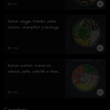
$6.190
Gohan veggie: Palmito, palta,
choclo, champiñón y lechuga.
$5.790
Gohan wantan: Camaron,
salmon, palta, cebollin e hilos
de wantan
$5.990