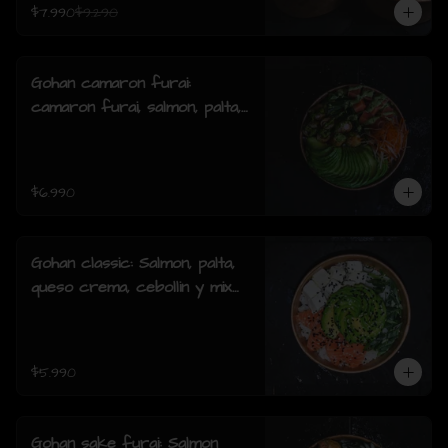
$7.990
$9.290
Gohan camaron furai:
camaron furai, salmon, palta,
cebollin y salsa acevichada.
$6.990
Gohan classic: Salmon, palta,
queso crema, cebollin y mix
de sésamo.
$5.990
Gohan sake furai: Salmon