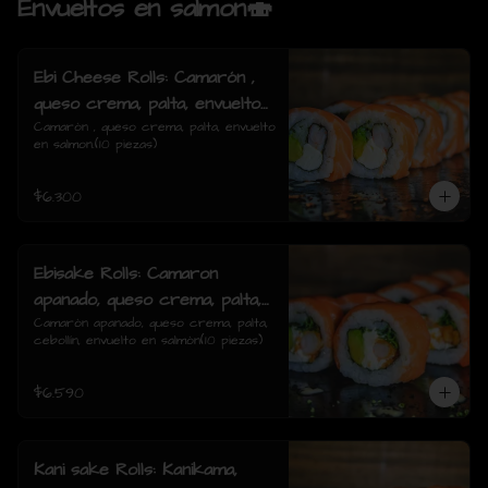
Envueltos en salmon🍣
Ebi Cheese Rolls: Camarón ,
queso crema, palta, envuelto
en salmon.
Camarón , queso crema, palta, envuelto 
en salmon.(10 piezas)
$6.300
Ebisake Rolls: Camaron
apanado, queso crema, palta,
cebollin, envuelto en salmon
Camarón apanado, queso crema, palta, 
cebollín, envuelto en salmón(10 piezas)
$6.590
Kani sake Rolls: Kanikama,