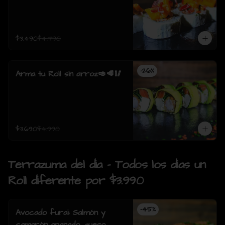
$3.490
$4.790
-
26
%
Arma tu Roll sin arroz🥑🥩🥢
$3.690
$4.990
Terrazuma del dia - Todos los dias un
Roll diferente por $3.990
-
45
%
Avocado furai: Salmón y
camarón apanado, queso