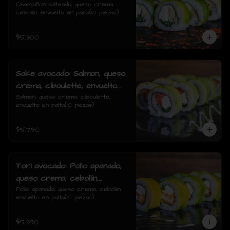
cebollin, envuelto en palta
Champiñon salteado, queso crema, 
cebollin, envuelto en palta(10 piezas)
$5.300
Sake avocado: Salmon, queso
crema, ciboulette, envuelto
en palta
Salmon, queso crema, ciboulette, 
envuelto en palta(10 piezas)
$5.790
Tori avocado: Pollo apanado,
queso crema, cebollin,
envuelto en palta
Pollo apanado, queso crema, cebollin, 
envuelto en palta(10 piezas)
$5.390