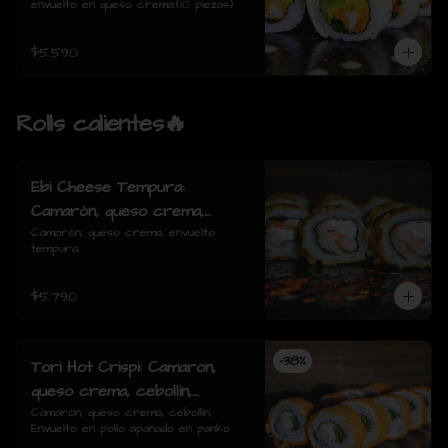
envuelto en queso crema.(10 piezas)
$5.590
Rolls calientes🔥
Ebi Cheese Tempura:
Camarón, queso crema,
envuelto tempura.
Camarón, queso crema, envuelto 
tempura.
$5.790
-
38
%
Tori Hot Crispi: Camaron,
queso crema, cebollin,
Envuelto en pollo apanado en
Camarón, queso crema, cebollín, 
Envuelto en pollo apanado en panko
panko