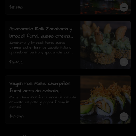
$5.390
Guacamole Roll: Zanahoria y
brocoli furai, queso crema,
cobertura de zapallo italiano
Zanahoria y brocoli furai, queso 
crema, cobertura de zapallo italiano 
apanado en panko y
apanado en panko y guacamole con 
guacamole con papas fritas.
papas fritas.(8 piezas)
$6.490
(8 piezas)
Vegan roll: Palta, champiñón
furai, aros de cebolla,
envuelto en palta y papas
Palta, champiñón furai, aros de cebolla, 
envuelto en palta y papas fritas (10 
fritas (10 piezas)
piezas)
$5.590