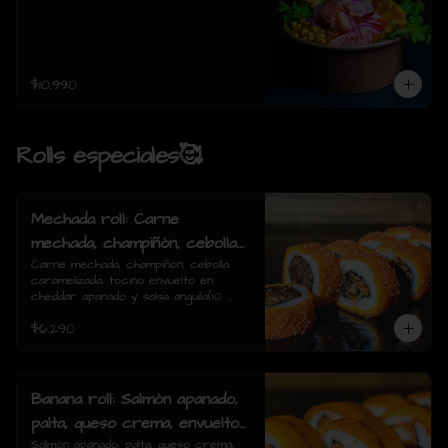
$10.990
Rolls especiales🥰
Mechada roll: Carne
mechada, champiñón, cebolla
caramelizada, tocino envuelto
Carne mechada, champiñón, cebolla 
caramelizada, tocino envuelto en 
en cheddar apanado y salsa
cheddar apanado y salsa anguila(10 
anguila(10 piezas)
piezas)
$6.290
Banana roll: Salmón apanado,
palta, queso crema, envuelto
en plátano y salsa anguila(10
Salmón apanado, palta, queso crema, 