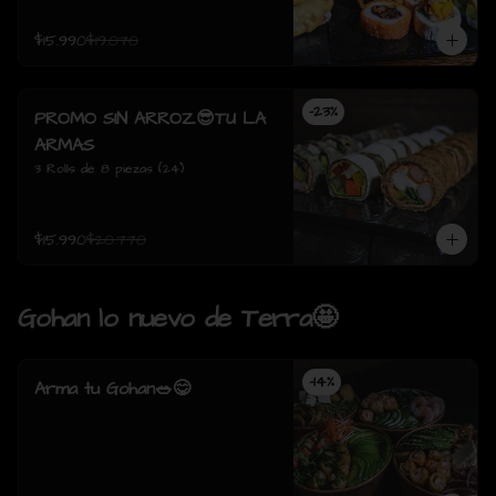
$15.990
$19.070
-
23
%
PROMO SIN ARROZ😎TU LA
ARMAS
3 Rolls de 8 piezas (24)
$15.990
$20.770
Gohan lo nuevo de Terra🤩
-
14
%
Arma tu Gohan🥗😋