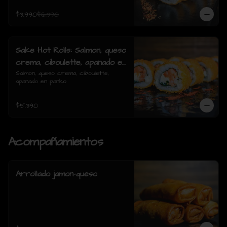
$3.990
$6.390
Sake Hot Rolls: Salmon, queso
crema, ciboulette, apanado en
panko
Salmon, queso crema, ciboulette, 
apanado en panko
$5.390
Acompañamientos
Arrollado jamon-queso