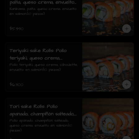
palta, queso crema, envuelto
en salmon.
Kanikama, palta, queso crema, envuelto 
en salmon.(10 piezas)
$5.990
Teriyaki sake Rolls: Pollo
teriyaki, queso crema,
ciboulette, envuelto en
Pollo teriyaki, queso crema, ciboulette, 
envuelto en salmón.(10 piezas)
salmón.
$6.300
Tori sake Rolls: Pollo
apanado, champiñón salteado,
queso crema, envuelto en
Pollo apanado, champiñón salteado, 
queso crema, envuelto en salmón.(10 
salmón.
piezas)