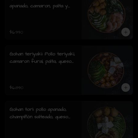
apanado, camaron, palta y
cebollin y salsa acevichada.
$6.990
Gohan teriyaki: Pollo teriyaki,
camaron furai, palta, queso
crema, cebollin y sesamo.
$6.890
Gohan tori: pollo apanado,
champiñón salteado, queso
crema, palta, cebollín y
sesamo.