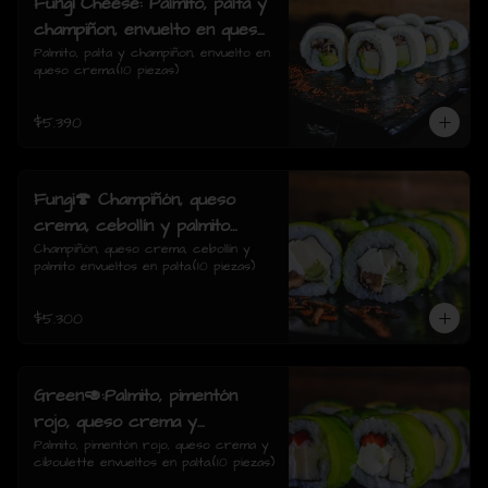
Fungi Cheese: Palmito, palta y
champiñon, envuelto en queso
crema.
Palmito, palta y champiñon, envuelto en 
queso crema.(10 piezas)
$5.390
Fungi🍄 Champiñón, queso
crema, cebollín y palmito
envueltos en palta.
Champiñón, queso crema, cebollín y 
palmito envueltos en palta.(10 piezas)
$5.300
Green🥑:Palmito, pimentón
rojo, queso crema y
ciboulette envueltos en palta.
Palmito, pimentón rojo, queso crema y 
ciboulette envueltos en palta.(10 piezas)