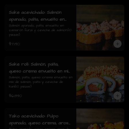
Sake acevichado: Salmón
apanado, palta, envuelto en
camarón furai y ceviche de
Salmón apanado, palta, envuelto en 
camarón furai y ceviche de salmón.(10 
salmón.(10 piezas)
piezas)
$7.190
Sake roll: Salmón, palta,
queso crema envuelto en mix
de salmón, palta y ceviche de
Salmón, palta, queso crema envuelto en 
mix de salmón, palta y ceviche de 
kani(10 piezas)
kani(10 piezas)
$6.890
Tako acevichado: Pulpo
apanado, queso crema, aros