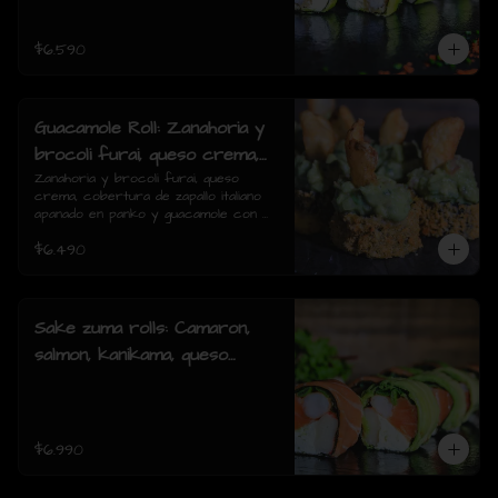
piezas)
$6.590
Guacamole Roll: Zanahoria y
brocoli furai, queso crema,
cobertura de zapallo italiano
Zanahoria y brocoli furai, queso 
crema, cobertura de zapallo italiano 
apanado en panko y
apanado en panko y guacamole con 
guacamole con papas fritas.
papas fritas.(8 piezas)
$6.490
(8 piezas)
Sake zuma rolls: Camaron,
salmon, kanikama, queso
crema, cebollin, envuelto en
palta o mixto (8piezas)
$6.990