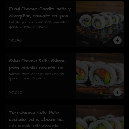
Fungi Cheese: Palmito, palta y
champiñon, envuelto en queso
crema.
Palmito, palta y champiñon, envuelto en 
queso crema.(10 piezas)
$5.390
Sake Cheese Rolls: Salmon,
palta, cebollin, envuelto en
queso crema.
Salmon, palta, cebollín, envuelto en 
queso crema.(10 piezas)
$5.890
Tori Cheese Rolls: Pollo
apanado, palta, ciboulette,
envuelto en queso crema.
Pollo apanado, palta, ciboulette, 