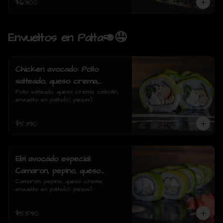
$6.300
Envueltos en Palta🥑🤤
Chicken avocado: Pollo
salteado, queso crema,
cebollin, envuelto en palta.
Pollo salteado, queso crema, cebollín, 
envuelto en palta.(10 piezas)
$5.390
Ebi avocado especial:
Camaron, pepino, queso
crema, envuelto en palta.
Camaron, pepino, queso crema, 
envuelto en palta.(10 piezas)
$5.590