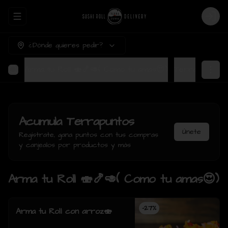
Abrir menu de navegación
Login
¿Dónde quieres pedir?
Arma tu Roll 🍣🍤🥑( Como tu amas😍)
Ter
Acumula
Terrapuntos
Únete
Regístrate, gana puntos con tus compras
y canjealos por productos y más
Arma tu Roll 🍣🍤🥑( Como tu amas😍)
-
27
%
Arma tu Roll con arroz🍣