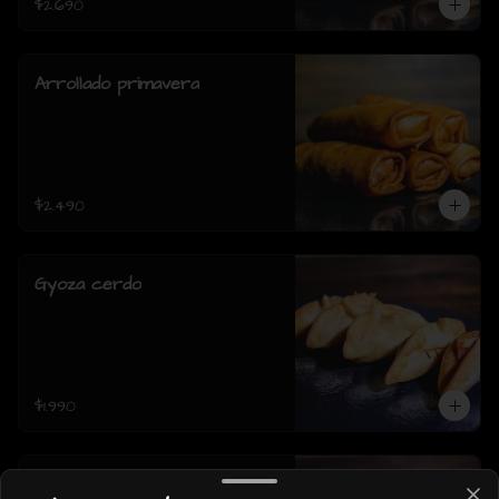
$2.690
Arrollado primavera
$2.490
Gyoza cerdo
$1.990
Gyoza pollo