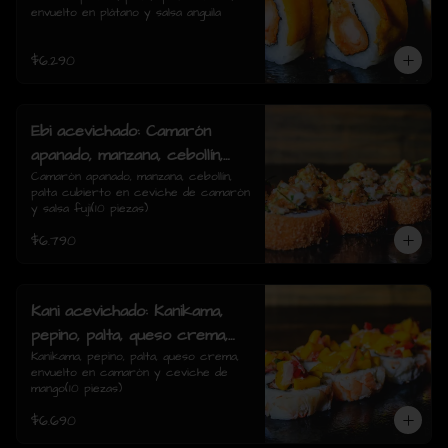
envuelto en plátano y salsa anguila
rolls)
$6.290
Ebi acevichado: Camarón
apanado, manzana, cebollín,
palta cubierto en ceviche de
Camarón apanado, manzana, cebollín, 
palta cubierto en ceviche de camarón 
camarón y salsa fuji(10
y salsa fuji(10 piezas)
piezas)
$6.790
Kani acevichado: Kanikama,
pepino, palta, queso crema,
envuelto en camarón y
Kanikama, pepino, palta, queso crema, 
envuelto en camarón y ceviche de 
ceviche de mango(10 piezas)
mango(10 piezas)
$6.690