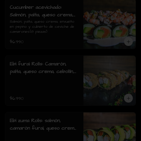
Cucumber acevichado:
Salmón, palta, queso crema,
envuelto en pepino y cubierto
Salmón, palta, queso crema, envuelto 
en pepino y cubierto de ceviche de 
de ceviche de camarones.(8
camarones.(8 piezas)
piezas)
$6.990
Ebi furai Rolls: Camarón,
palta, queso crema, cebollín,
envuelto en salmón apanado
(8 piezas)
$6.990
Ebi zuma Rolls: salmón,
camarón furai, queso crema,
cebollin, envuelto en palta (8