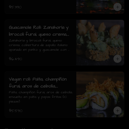
$5.390
Guacamole Roll: Zanahoria y
brocoli furai, queso crema,
cobertura de zapallo italiano
Zanahoria y brocoli furai, queso 
crema, cobertura de zapallo italiano 
apanado en panko y
apanado en panko y guacamole con 
guacamole con papas fritas.
papas fritas.(8 piezas)
$6.490
(8 piezas)
Vegan roll: Palta, champiñón
furai, aros de cebolla,
envuelto en palta y papas
Palta, champiñón furai, aros de cebolla, 
envuelto en palta y papas fritas (10 
fritas (10 piezas)
piezas)
$5.590