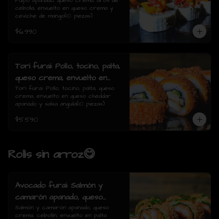
de cebolla, envuelto en queso
Pulpo apanado, queso crema, aros de 
cebolla, envuelto en queso crema y 
crema y ceviche de mango(10
ceviche de mango(10 piezas)
piezas)
$6.990
Tori furai: Pollo, tocino, palta,
queso crema, envuelto en
queso cheddar apanado y
Tori furai: Pollo, tocino, palta, queso 
crema, envuelto en queso cheddar 
salsa anguila(10 piezas)
apanado y salsa anguila(10 piezas)
$5.590
Rolls sin arroz😋
Avocado furai: Salmón y
camarón apanado, queso
crema, cebollín, envuelto en
Salmón y camarón apanado, queso 
crema, cebollín, envuelto en palta 