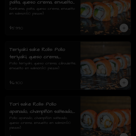
palta, queso crema, envuelto
en salmon.
Kanikama, palta, queso crema, envuelto 
en salmon.(10 piezas)
$5.990
Teriyaki sake Rolls: Pollo
teriyaki, queso crema,
ciboulette, envuelto en
Pollo teriyaki, queso crema, ciboulette, 
envuelto en salmón.(10 piezas)
salmón.
$6.300
Tori sake Rolls: Pollo
apanado, champiñón salteado,
queso crema, envuelto en
Pollo apanado, champiñón salteado, 
queso crema, envuelto en salmón.(10 
salmón.
piezas)