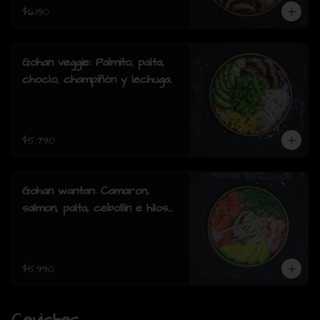
$6.190
Gohan veggie: Palmito, palta,
choclo, champiñón y lechuga.
$5.790
Gohan wantan: Camaron,
salmon, palta, cebollin e hilos
de wantan
$5.990