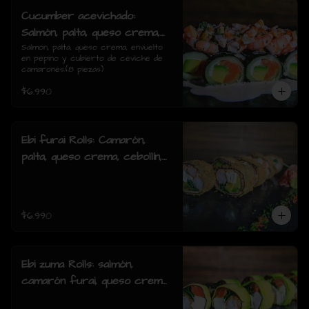
Cucumber acevichado:
Salmón, palta, queso crema,
envuelto en pepino y cubierto
Salmón, palta, queso crema, envuelto 
en pepino y cubierto de ceviche de 
de ceviche de camarones.(8
camarones.(8 piezas)
piezas)
$6.990
Ebi furai Rolls: Camarón,
palta, queso crema, cebollín,
envuelto en salmón apanado
(8 piezas)
$6.990
Ebi zuma Rolls: salmón,
camarón furai, queso crema,
cebollin, envuelto en palta (8