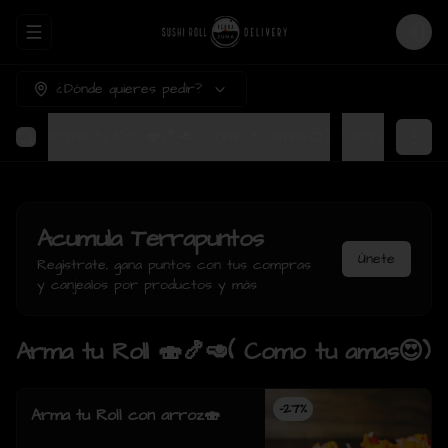
Abrir menu de navegación
Login
¿Dónde quieres pedir?
Arma tu Roll 🍣🍤🥑( Como tu amas😍)
Ter
Acumula
Terrapuntos
Únete
Regístrate, gana puntos con tus compras
y canjealos por productos y más
Arma tu Roll 🍣🍤🥑( Como tu amas😍)
-
27
%
Arma tu Roll con arroz🍣