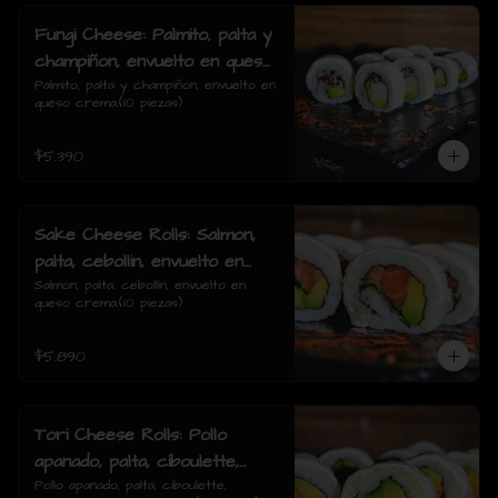
Fungi Cheese: Palmito, palta y
champiñon, envuelto en queso
crema.
Palmito, palta y champiñon, envuelto en 
queso crema.(10 piezas)
$5.390
Sake Cheese Rolls: Salmon,
palta, cebollin, envuelto en
queso crema.
Salmon, palta, cebollín, envuelto en 
queso crema.(10 piezas)
$5.890
Tori Cheese Rolls: Pollo
apanado, palta, ciboulette,
envuelto en queso crema.
Pollo apanado, palta, ciboulette, 