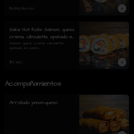
$3.990
$6.390
Sake Hot Rolls: Salmon, queso
crema, ciboulette, apanado en
panko
Salmon, queso crema, ciboulette, 
apanado en panko
$5.390
Acompañamientos
Arrollado jamon-queso