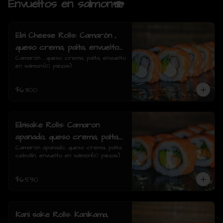
Envueltos en salmon🍣
Ebi Cheese Rolls: Camarón ,
queso crema, palta, envuelto
en salmon.
Camarón , queso crema, palta, envuelto 
en salmon.(10 piezas)
$6.300
Ebisake Rolls: Camaron
apanado, queso crema, palta,
cebollin, envuelto en salmon
Camarón apanado, queso crema, palta, 
cebollín, envuelto en salmón(10 piezas)
$6.590
Kani sake Rolls: Kanikama,