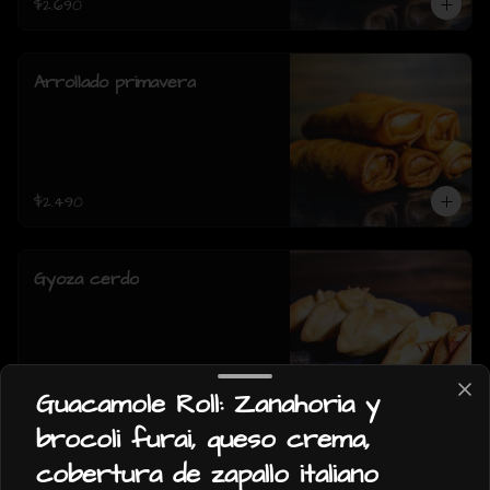
$2.690
Arrollado primavera
$2.490
Gyoza cerdo
Guacamole Roll: Zanahoria y
$1.990
brocoli furai, queso crema,
cobertura de zapallo italiano
Gyoza pollo