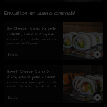
Envueltos en queso crema🥢
Ebi Cheese : Camarón, palta,
cebollín , envuelto en queso
crema.
Camarón, palta, cebollín , envuelto en 
queso crema.(10 piezas)
$5.890
Ebisak Cheese: Camarón
furai, salmón, palta, cebollín,
envuelto en queso crema.
Camarón furai, salmón, palta, cebollín, 
envuelto en queso crema.(10 piezas)
$6.300