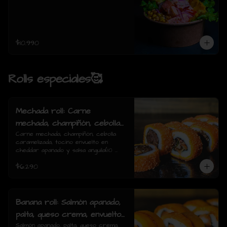
$10.990
Rolls especiales🥰
Mechada roll: Carne
mechada, champiñón, cebolla
caramelizada, tocino envuelto
Carne mechada, champiñón, cebolla 
caramelizada, tocino envuelto en 
en cheddar apanado y salsa
cheddar apanado y salsa anguila(10 
anguila(10 piezas)
piezas)
$6.290
Banana roll: Salmón apanado,
palta, queso crema, envuelto
en plátano y salsa anguila(10
Salmón apanado, palta, queso crema, 