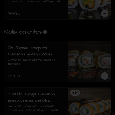
envuelto en queso crema.(10 piezas)
$5.590
Rolls calientes🔥
Ebi Cheese Tempura:
Camarón, queso crema,
envuelto tempura.
Camarón, queso crema, envuelto 
tempura.
$5.790
-
38
%
Tori Hot Crispi: Camaron,
queso crema, cebollin,
Envuelto en pollo apanado en
Camarón, queso crema, cebollín, 
Envuelto en pollo apanado en panko
panko