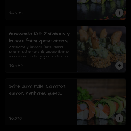
piezas)
$6.590
Guacamole Roll: Zanahoria y
brocoli furai, queso crema,
cobertura de zapallo italiano
Zanahoria y brocoli furai, queso 
crema, cobertura de zapallo italiano 
apanado en panko y
apanado en panko y guacamole con 
guacamole con papas fritas.
papas fritas.(8 piezas)
$6.490
(8 piezas)
Sake zuma rolls: Camaron,
salmon, kanikama, queso
crema, cebollin, envuelto en
palta o mixto (8piezas)
$6.990