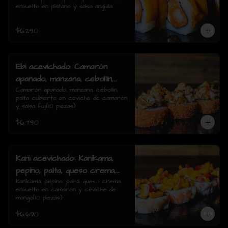
envuelto en plátano y salsa anguila
rolls)
$6.290
Ebi acevichado: Camarón
apanado, manzana, cebollín,
palta cubierto en ceviche de
Camarón apanado, manzana, cebollín, 
palta cubierto en ceviche de camarón 
camarón y salsa fuji(10
y salsa fuji(10 piezas)
piezas)
$6.790
Kani acevichado: Kanikama,
pepino, palta, queso crema,
envuelto en camarón y
Kanikama, pepino, palta, queso crema, 
envuelto en camarón y ceviche de 
ceviche de mango(10 piezas)
mango(10 piezas)
$6.690