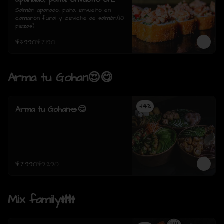
camarón furai y ceviche de
Salmón apanado, palta, envuelto en 
camarón furai y ceviche de salmón.(10 
salmón.(10 piezas)
piezas)
$3.990
$7.190
Arma tu Gohan😍😋
-
14
%
Arma tu Gohan🥗😋
$7.990
$9.290
Mix family👪