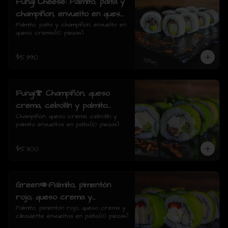
Fungi Cheese: Palmito, palta y
champiñon, envuelto en queso
crema.
Palmito, palta y champiñon, envuelto en 
queso crema.(10 piezas)
$5.390
Fungi🍄 Champiñón, queso
crema, cebollín y palmito
envueltos en palta.
Champiñón, queso crema, cebollín y 
palmito envueltos en palta.(10 piezas)
$5.300
Green🥑:Palmito, pimentón
rojo, queso crema y
ciboulette envueltos en palta.
Palmito, pimentón rojo, queso crema y 
ciboulette envueltos en palta.(10 piezas)