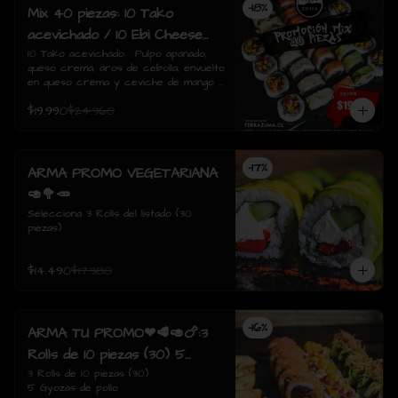
-
18
%
Mix 40 piezas: 10 Tako
acevichado / 10 Ebi Cheese
tempura / 10 Tori Sake Rolls
10 Tako acevichado:  Pulpo apanado, 
queso crema, aros de cebolla, envuelto 
/ 10 Sake Avocado.
en queso crema y ceviche de mango / 
10 Ebi Cheese Tempura: Camarón, 
$19.990
$24.360
queso crema, envuelto tempura./  10 
Tori sake Rolls: Pollo apanado, 
champiñón salteado, queso crema, 
envuelto en salmón / 10 Sake avocado: 
-
17
%
Salmon, queso crema, ciboulette, 
ARMA PROMO VEGETARIANA
envuelto en palta
🥑🥦🥕
Selecciona 3 Rolls del listado (30 
piezas)
$14.490
$17.380
-
16
%
ARMA TU PROMO❤🥩🥑🍗:3
Rolls de 10 piezas (30) 5
Gyozas de pollo
3 Rolls de 10 piezas (30)

5 Gyozas de pollo