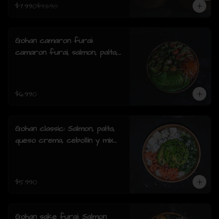
$7.990
$9.290
Gohan camaron furai:
camaron furai, salmon, palta,
cebollin y salsa acevichada.
$6.990
Gohan classic: Salmon, palta,
queso crema, cebollin y mix
de sésamo.
$5.990
Gohan sake furai: Salmon