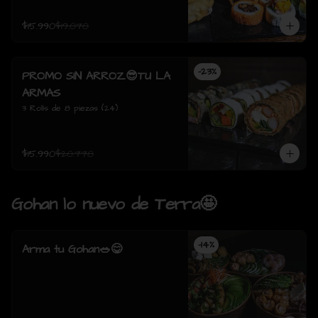
$15.990
$19.070
-
23
%
PROMO SIN ARROZ😎TU LA
ARMAS
3 Rolls de 8 piezas (24)
$15.990
$20.770
Gohan lo nuevo de Terra🤩
-
14
%
Arma tu Gohan🥗😋