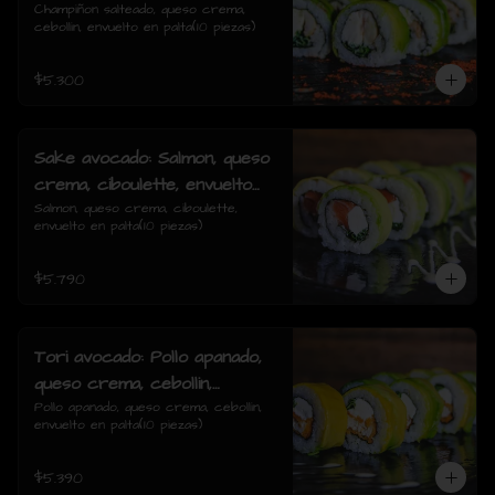
cebollin, envuelto en palta
Champiñon salteado, queso crema, 
cebollin, envuelto en palta(10 piezas)
$5.300
Sake avocado: Salmon, queso
crema, ciboulette, envuelto
en palta
Salmon, queso crema, ciboulette, 
envuelto en palta(10 piezas)
$5.790
Tori avocado: Pollo apanado,
queso crema, cebollin,
envuelto en palta
Pollo apanado, queso crema, cebollin, 
envuelto en palta(10 piezas)
$5.390