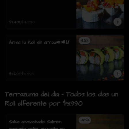
$3.490
$4.790
-
26
%
Arma tu Roll sin arroz🥑🥩🥢
$3.690
$4.990
Terrazuma del dia - Todos los dias un
Roll diferente por $3.990
-
45
%
Sake acevichado: Salmón
apanado, palta, envuelto en