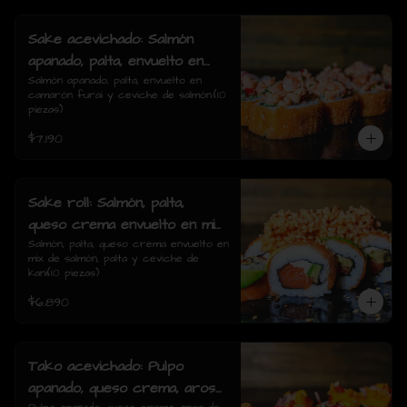
Sake acevichado: Salmón
apanado, palta, envuelto en
camarón furai y ceviche de
Salmón apanado, palta, envuelto en 
camarón furai y ceviche de salmón.(10 
salmón.(10 piezas)
piezas)
$7.190
Sake roll: Salmón, palta,
queso crema envuelto en mix
de salmón, palta y ceviche de
Salmón, palta, queso crema envuelto en 
mix de salmón, palta y ceviche de 
kani(10 piezas)
kani(10 piezas)
$6.890
Tako acevichado: Pulpo
apanado, queso crema, aros