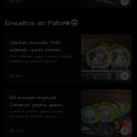
$6.300
Envueltos en Palta🥑🤤
Chicken avocado: Pollo
salteado, queso crema,
cebollin, envuelto en palta.
Pollo salteado, queso crema, cebollín, 
envuelto en palta.(10 piezas)
$5.390
Ebi avocado especial:
Camaron, pepino, queso
crema, envuelto en palta.
Camaron, pepino, queso crema, 
envuelto en palta.(10 piezas)
$5.590