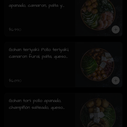
apanado, camaron, palta y
cebollin y salsa acevichada.
$6.990
Gohan teriyaki: Pollo teriyaki,
camaron furai, palta, queso
crema, cebollin y sesamo.
$6.890
Gohan tori: pollo apanado,
champiñón salteado, queso
crema, palta, cebollín y
sesamo.