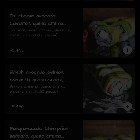
Ebi cheese avocado:
Camaron, queso crema,
ciboulette, envuelto en palta
Camarón, queso crema, ciboulette, 
envuelto en palta(10 piezas)
$5.490
Ebisak avocado: Salmon,
camarón, queso crema,
envuelto en palta.
Salmon, camarón, queso crema, 
envuelto en palta.(10 piezas)
$5.990
Fungi avocado: Champiñon
salteado, queso crema,