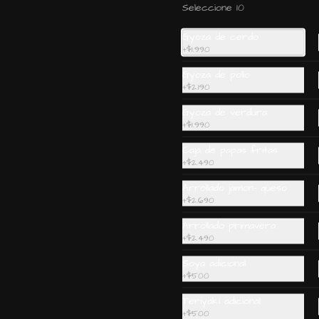
cebollin y sesamo.
Seleccione 10
$6.890
Gyoza de cerdo
+
$1.990
Gyoza de pollo
Gohan wantan: Camaron,
+
$2.190
salmon, palta, cebollin e
Gyoza de verdura
hilos de wantan
+
$1.990
Caja de papas fritas
$5.990
+
$2.490
Arrollado jamon- queso
+
$2.690
Arrollado primavera
+
$2.490
Ceviche Vegetariano
Soya adicional
+
$500
Teriyaki adicional
+
$500