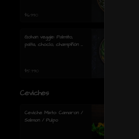
acevichada.
$6.990
Gohan veggie: Palmito,
palta, choclo, champiñón y
lechuga.
$5.790
Ceviches
Ceviche Mixto: Camaron /
Salmon / Pulpo