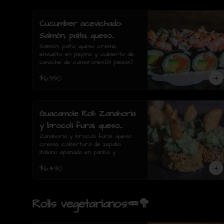
Cucumber acevichado:
Salmón, palta, queso
crema, envuelto en pepino
Salmón, palta, queso crema, 
envuelto en pepino y cubierto de 
y cubierto de ceviche de
ceviche de camarones.(8 piezas)
camarones.(8 piezas)
$6.990
Guacamole Roll: Zanahoria
y brocoli furai, queso
crema, cobertura de
Zanahoria y brocoli furai, queso 
crema, cobertura de zapallo 
zapallo italiano apanado en
italiano apanado en panko y 
panko y guacamole con
guacamole con papas fritas.(8 
$6.490
piezas)
papas fritas.(8 piezas)
Rolls vegetarianos🥕🥦