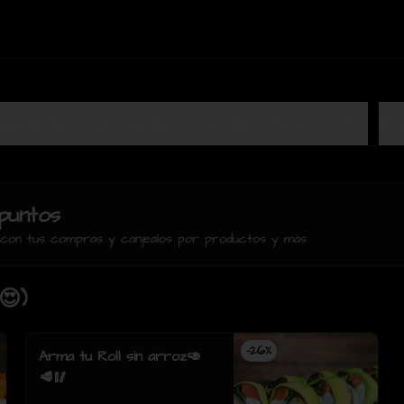
Terrazuma del dia - Todos los dias un Roll diferente por $3.990
Arm
puntos
s con tus compras y canjealos por productos y más
😍)
-
26
%
Arma tu Roll sin arroz🥑
🥩🥢