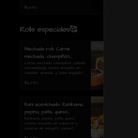
$11.490
Rolls especiales🥰
Mechada roll: Carne
mechada, champiñón,
cebolla caramelizada,
Carne mechada, champiñón, cebolla 
caramelizada, tocino envuelto en 
tocino envuelto en
cheddar apanado y salsa anguila(10 
cheddar apanado y salsa
piezas)
$6.290
anguila(10 piezas)
Kani acevichado: Kanikama,
pepino, palta, queso
crema, envuelto en
Kanikama, pepino, palta, queso 
crema, envuelto en camarón y 
camarón y ceviche de
ceviche de mango(10 piezas)
mango(10 piezas)