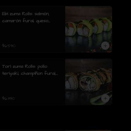
furai.(8 piezas)
Ebi zuma Rolls: salmón,
camarón furai, queso
crema, cebollin, envuelto
en palta (8 piezas)
$6.590
Tori zuma Rolls: pollo
teriyaki, champiñon furai,
queso crema, cebollin,
envuelto en pollo apanado
(8 piezas)
$6.390