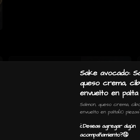
Gohan camaron furai:
Sake avocado: Sa
camaron furai, salmon,
palta, cebollin y salsa
queso crema, cibo
acevichada.
envuelto en palta
$6.990
Salmon, queso crema, cibo
envuelto en palta(10 piezas
Gohan teriyaki: Pollo
¿Deseas agregar algún
teriyaki, camaron furai,
acompañamiento?🤤
palta, queso crema,