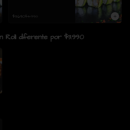
$3.690
$4.990
un Roll diferente por $3.990