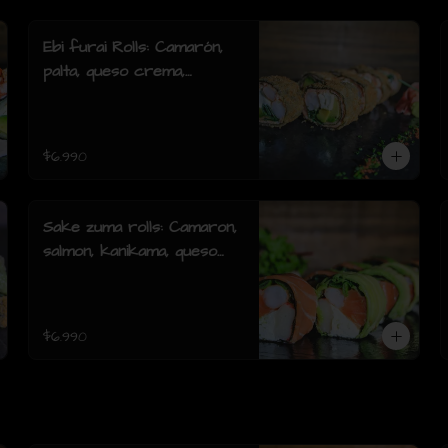
Ebi furai Rolls: Camarón,
palta, queso crema,
cebollín, envuelto en
salmón apanado (8 piezas)
$6.990
Sake zuma rolls: Camaron,
salmon, kanikama, queso
crema, cebollin, envuelto
en palta o mixto (8piezas)
$6.990