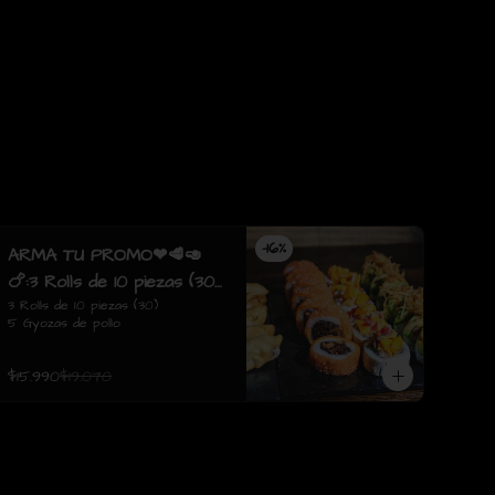
-
16
%
ARMA TU PROMO❤🥩🥑
🍗:3 Rolls de 10 piezas (30)
5 Gyozas de pollo
3 Rolls de 10 piezas (30)

5 Gyozas de pollo
$15.990
$19.070