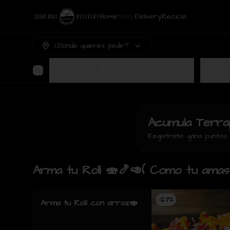
Home
Menú
Delivery
Recicla
¿Dónde quieres pedir?
Arma tu Roll 🍣🍤🥑( Como tu amas😍)
Acumula
Terra
Regístrate, gana punto
Arma tu Roll 🍣🍤🥑( Como tu amas
-
27
%
Arma tu Roll con arroz🍣