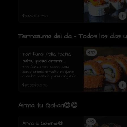
$3.490
$4.790
Terrazuma del dia - Todos los dias 
-
29
%
Tori furai: Pollo, tocino,
palta, queso crema,
envuelto en queso
Tori furai: Pollo, tocino, palta, 
queso crema, envuelto en queso 
cheddar apanado y salsa
cheddar apanado y salsa anguila(10 
anguila(10 piezas)
piezas)
$3.990
$5.590
Arma tu Gohan😍😋
-
14
%
Arma tu Gohan🥗😋