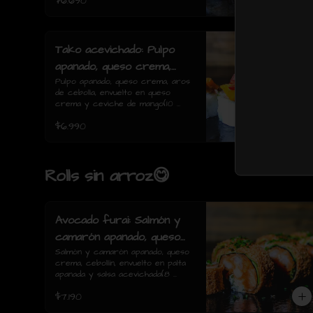
$6.690
Tako acevichado: Pulpo
apanado, queso crema,
aros de cebolla, envuelto
Pulpo apanado, queso crema, aros 
de cebolla, envuelto en queso 
en queso crema y
crema y ceviche de mango(10 
ceviche de mango(10
piezas)
$6.990
piezas)
Rolls sin arroz😋
Avocado furai: Salmón y
camarón apanado, queso
crema, cebollín, envuelto
Salmón y camarón apanado, queso 
crema, cebollín, envuelto en palta 
en palta apanada y salsa
apanada y salsa acevichada(8 
acevichada(8 piezas)
piezas)
$7.190