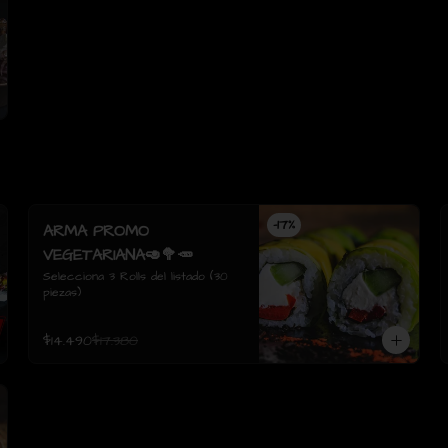
-
17
%
ARMA PROMO
VEGETARIANA🥑🥦🥕
Selecciona 3 Rolls del listado (30 
piezas)
$14.490
$17.380