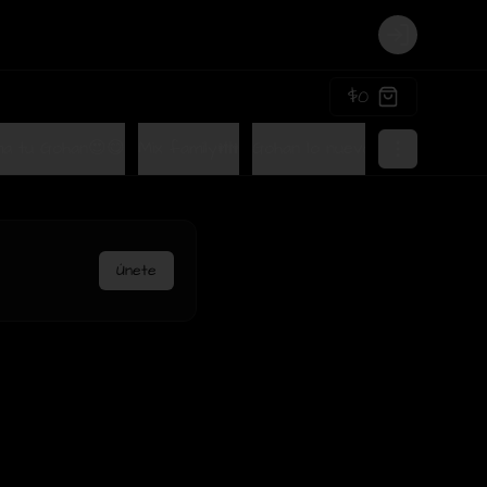
Login
$0
a tu Gohan😍😋
Mix family👪
Gohan lo nuevo de Terra🤩
Únete