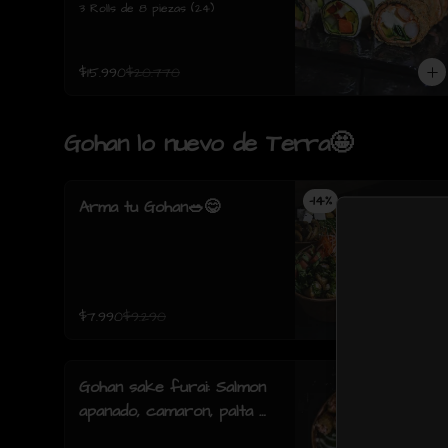
3 Rolls de 8 piezas (24)
$15.990
$20.770
Gohan lo nuevo de Terra🤩
-
14
%
Arma tu Gohan🥗😋
$7.990
$9.290
Gohan sake furai: Salmon
apanado, camaron, palta y
cebollin y salsa