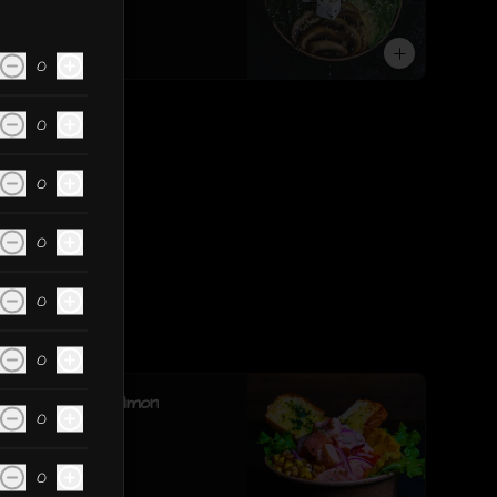
sesamo.
$6.190
0
0
0
0
0
0
Ceviche de Salmon
0
0