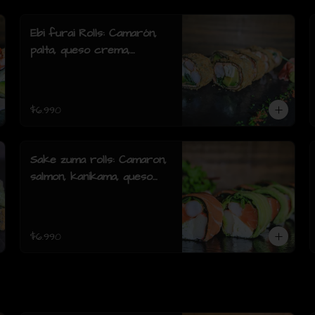
Ebi furai Rolls: Camarón,
palta, queso crema,
cebollín, envuelto en
salmón apanado (8 piezas)
$6.990
Sake zuma rolls: Camaron,
salmon, kanikama, queso
crema, cebollin, envuelto
en palta o mixto (8piezas)
$6.990