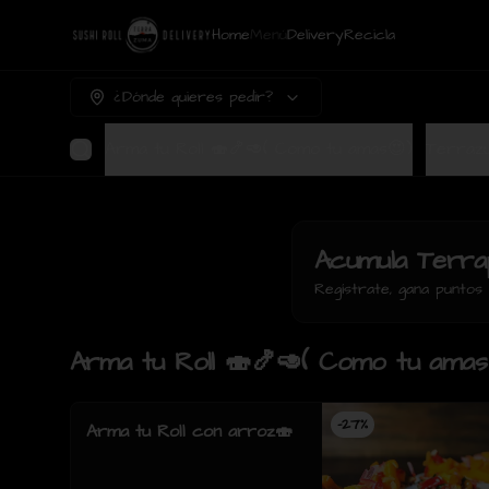
Home
Menú
Delivery
Recicla
¿Dónde quieres pedir?
Arma tu Roll 🍣🍤🥑( Como tu amas😍)
Acumula
Terra
Regístrate, gana punto
Arma tu Roll 🍣🍤🥑( Como tu amas
-
27
%
Arma tu Roll con arroz🍣