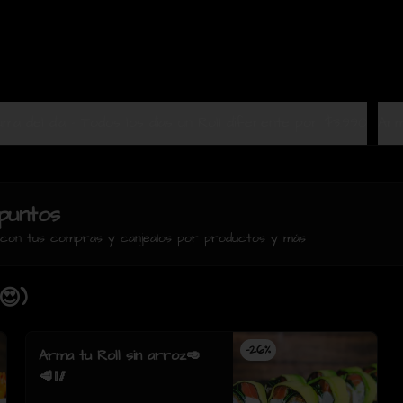
Terrazuma del dia - Todos los dias un Roll diferente por $3.990
Arm
puntos
s con tus compras y canjealos por productos y más
😍)
-
26
%
Arma tu Roll sin arroz🥑
🥩🥢