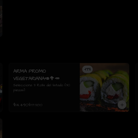
-
17
%
ARMA PROMO
VEGETARIANA🥑🥦🥕
Selecciona 3 Rolls del listado (30 
piezas)
$14.490
$17.380