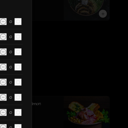
sesamo.
$6.190
0
0
0
0
0
0
Ceviche de Salmon
0
0