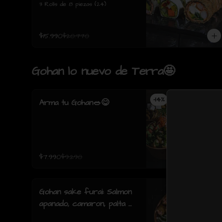
3 Rolls de 8 piezas (24)
$15.990
$20.770
Gohan lo nuevo de Terra🤩
-
14
%
Arma tu Gohan🥗😋
$7.990
$9.290
Gohan sake furai: Salmon
apanado, camaron, palta y
cebollin y salsa