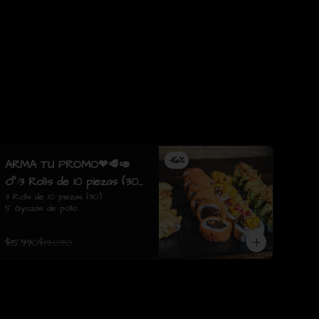
-
16
%
ARMA TU PROMO❤🥩🥑
🍗:3 Rolls de 10 piezas (30)
5 Gyozas de pollo
3 Rolls de 10 piezas (30)

5 Gyozas de pollo
$15.990
$19.070