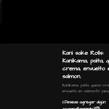
Gohan camaron furai:
Kani sake Rolls:
camaron furai, salmon,
Kanikama, palta, 
palta, cebollin y salsa
crema, envuelto 
acevichada.
salmon.
$6.990
Kanikama, palta, queso cr
envuelto en salmon.(10 piez
Gohan teriyaki: Pollo
teriyaki, camaron furai,
¿Deseas agregar algún
palta, queso crema,
acompañamiento?🤤