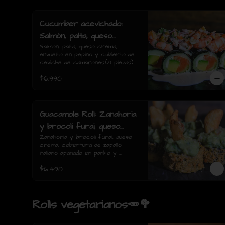
Cucumber acevichado:
Salmón, palta, queso
crema, envuelto en pepino
Salmón, palta, queso crema, 
envuelto en pepino y cubierto de 
y cubierto de ceviche de
ceviche de camarones.(8 piezas)
camarones.(8 piezas)
$6.990
Guacamole Roll: Zanahoria
y brocoli furai, queso
crema, cobertura de
Zanahoria y brocoli furai, queso 
crema, cobertura de zapallo 
zapallo italiano apanado en
italiano apanado en panko y 
panko y guacamole con
guacamole con papas fritas.(8 
$6.490
piezas)
papas fritas.(8 piezas)
Rolls vegetarianos🥕🥦