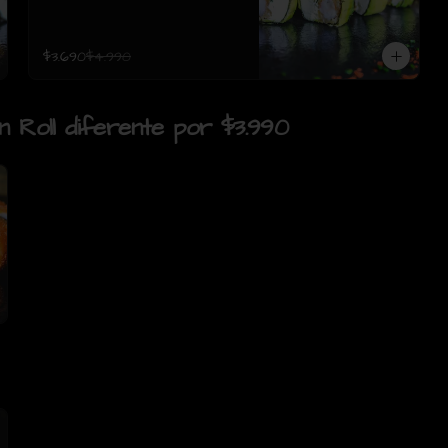
$3.690
$4.990
un Roll diferente por $3.990