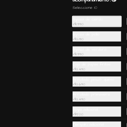
cebollin y sesamo.
Seleccione 10
$6.890
Gyoza de cerdo
+
$1.990
Gohan wantan: Camaron,
Gyoza de pollo
+
$2.190
salmon, palta, cebollin e
hilos de wantan
Gyoza de verdura
+
$1.990
Caja de papas fritas
$5.990
+
$2.490
Arrollado jamon- queso
+
$2.690
Arrollado primavera
+
$2.490
Ceviche Vegetariano
Soya adicional
+
$500
Teriyaki adicional