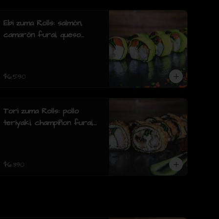
furai.(8 piezas)
Ebi zuma Rolls: salmón,
camarón furai, queso
crema, cebollin, envuelto
en palta (8 piezas)
$6.590
Tori zuma Rolls: pollo
teriyaki, champiñon furai,
queso crema, cebollin,
envuelto en pollo apanado
(8 piezas)
$6.390