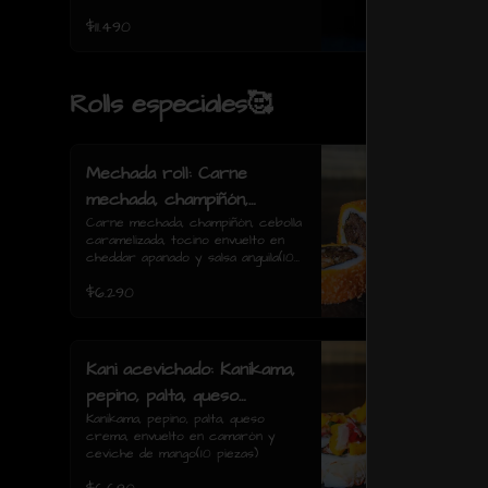
$11.490
Rolls especiales🥰
Mechada roll: Carne
mechada, champiñón,
cebolla caramelizada,
Carne mechada, champiñón, cebolla 
caramelizada, tocino envuelto en 
tocino envuelto en
cheddar apanado y salsa anguila(10 
cheddar apanado y salsa
piezas)
$6.290
anguila(10 piezas)
Kani acevichado: Kanikama,
pepino, palta, queso
crema, envuelto en
Kanikama, pepino, palta, queso 
crema, envuelto en camarón y 
camarón y ceviche de
ceviche de mango(10 piezas)
mango(10 piezas)