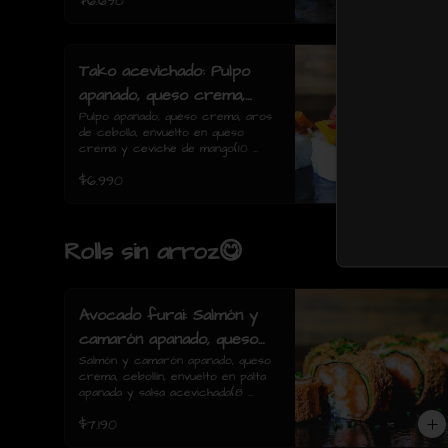
$6.690
Tako acevichado: Pulpo
apanado, queso crema,
aros de cebolla, envuelto
Pulpo apanado, queso crema, aros 
de cebolla, envuelto en queso 
en queso crema y
crema y ceviche de mango(10 
ceviche de mango(10
piezas)
$6.990
piezas)
Rolls sin arroz😋
Avocado furai: Salmón y
camarón apanado, queso
crema, cebollín, envuelto
Salmón y camarón apanado, queso 
crema, cebollín, envuelto en palta 
en palta apanada y salsa
apanada y salsa acevichada(8 
acevichada(8 piezas)
piezas)
$7.190