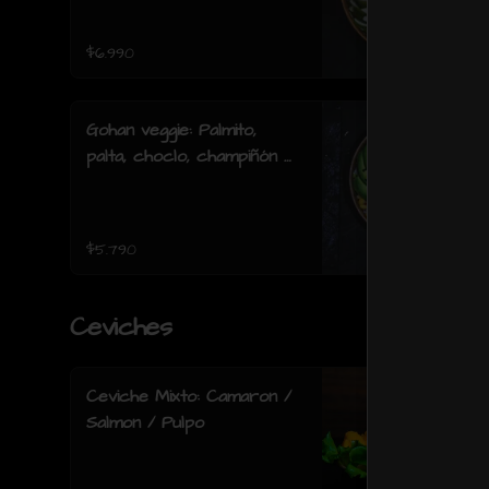
acevichada.
$6.990
Gohan veggie: Palmito,
palta, choclo, champiñón y
lechuga.
$5.790
Ceviches
Ceviche Mixto: Camaron /
Salmon / Pulpo