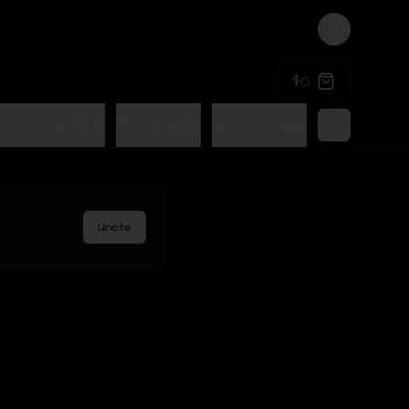
Login
$0
a tu Gohan😍😋
Mix family👪
Gohan lo nuevo de Terra🤩
Únete