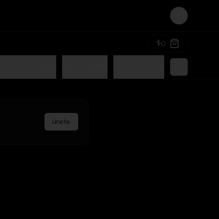
Login
$0
a tu Gohan😍😋
Mix family👪
Gohan lo nuevo de Terra🤩
Únete