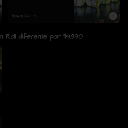
$3.690
$4.990
un Roll diferente por $3.990