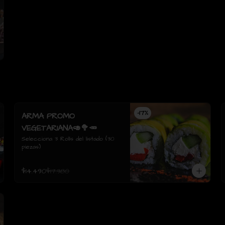
-
17
%
ARMA PROMO
VEGETARIANA🥑🥦🥕
Selecciona 3 Rolls del listado (30 
piezas)
$14.490
$17.380