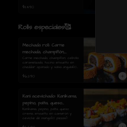
$11.490
Rolls especiales🥰
Mechada roll: Carne
mechada, champiñón,
cebolla caramelizada,
Carne mechada, champiñón, cebolla 
caramelizada, tocino envuelto en 
tocino envuelto en
cheddar apanado y salsa anguila(10 
cheddar apanado y salsa
piezas)
$6.290
anguila(10 piezas)
Kani acevichado: Kanikama,
pepino, palta, queso
crema, envuelto en
Kanikama, pepino, palta, queso 
crema, envuelto en camarón y 
camarón y ceviche de
ceviche de mango(10 piezas)
mango(10 piezas)