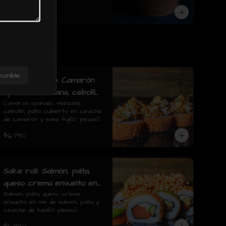
$10.990
onible
Ebi acevichado: Camarón
apanado, manzana, cebollín,
palta cubierto en ceviche
Camarón apanado, manzana, 
cebollín, palta cubierto en ceviche 
de camarón y salsa fuji(10
de camarón y salsa fuji(10 piezas)
piezas)
$6.790
Sake roll: Salmón, palta,
queso crema envuelto en
mix de salmón, palta y
Salmón, palta, queso crema 
envuelto en mix de salmón, palta y 
ceviche de kani(10 piezas)
ceviche de kani(10 piezas)