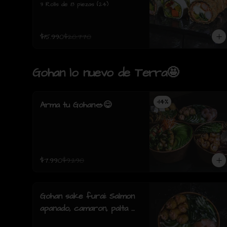
3 Rolls de 8 piezas (24)
$15.990
$20.770
Gohan lo nuevo de Terra🤩
-
14
%
Arma tu Gohan🥗😋
$7.990
$9.290
Gohan sake furai: Salmon
apanado, camaron, palta y
cebollin y salsa