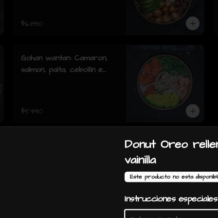
cebollin y sesamo.
$6.890
Gohan wantan: Camaron,
salmon, palta, cebollin e
hilos de wantan
$5.990
Donut Oreo relle
vainilla
Ceviche Vegetariano
Este producto no esta disponib
Instrucciones especiales