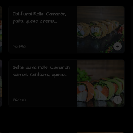
Ebi furai Rolls: Camarón,
palta, queso crema,
cebollín, envuelto en
salmón apanado (8 piezas)
$6.990
Sake zuma rolls: Camaron,
salmon, kanikama, queso
crema, cebollin, envuelto
en palta o mixto (8piezas)
$6.990