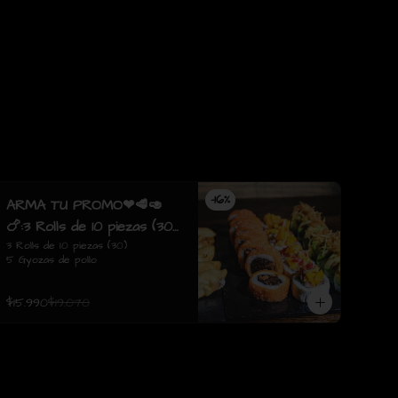
-
16
%
ARMA TU PROMO❤🥩🥑
🍗:3 Rolls de 10 piezas (30)
5 Gyozas de pollo
3 Rolls de 10 piezas (30)

5 Gyozas de pollo
$15.990
$19.070