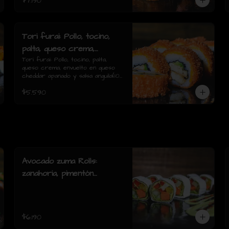
$7.190
Tori furai: Pollo, tocino,
palta, queso crema,
envuelto en queso
Tori furai: Pollo, tocino, palta, 
queso crema, envuelto en queso 
cheddar apanado y salsa
cheddar apanado y salsa anguila(10 
anguila(10 piezas)
piezas)
$5.590
Avocado zuma Rolls:
zanahoria, pimentón
amarillo y rojo, palmito,
pepino, envuelto en palta y
queso crema( 8 piezas)
$6.190