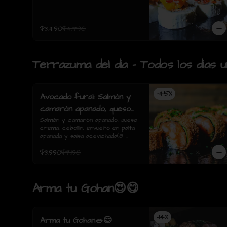
$3.490
$4.790
Terrazuma del dia - Todos los dias 
-
45
%
Avocado furai: Salmón y
camarón apanado, queso
crema, cebollín, envuelto
Salmón y camarón apanado, queso 
crema, cebollín, envuelto en palta 
en palta apanada y salsa
apanada y salsa acevichada(8 
acevichada(8 piezas)
piezas)
$3.990
$7.190
Arma tu Gohan😍😋
-
14
%
Arma tu Gohan🥗😋