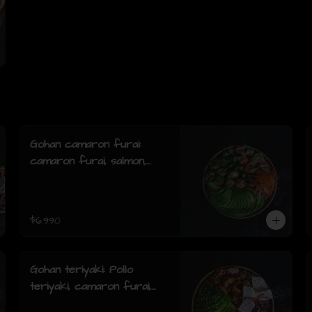
Gohan camaron furai:
camaron furai, salmon,
palta, cebollin y salsa
acevichada.
$6.990
Gohan teriyaki: Pollo
teriyaki, camaron furai,
palta, queso crema,