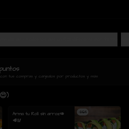
Terrazuma del dia - Todos los dias un Roll diferente por $3.990
Arm
puntos
s con tus compras y canjealos por productos y más
😍)
-
26
%
Arma tu Roll sin arroz🥑
🥩🥢