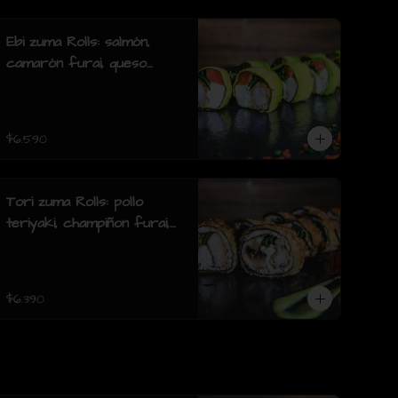
furai.(8 piezas)
Ebi zuma Rolls: salmón,
camarón furai, queso
crema, cebollin, envuelto
en palta (8 piezas)
$6.590
Tori zuma Rolls: pollo
teriyaki, champiñon furai,
queso crema, cebollin,
envuelto en pollo apanado
(8 piezas)
$6.390