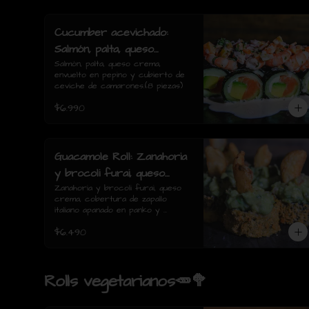
Cucumber acevichado:
Salmón, palta, queso
crema, envuelto en pepino
Salmón, palta, queso crema, 
envuelto en pepino y cubierto de 
y cubierto de ceviche de
ceviche de camarones.(8 piezas)
camarones.(8 piezas)
$6.990
Guacamole Roll: Zanahoria
y brocoli furai, queso
crema, cobertura de
Zanahoria y brocoli furai, queso 
crema, cobertura de zapallo 
zapallo italiano apanado en
italiano apanado en panko y 
panko y guacamole con
guacamole con papas fritas.(8 
$6.490
piezas)
papas fritas.(8 piezas)
Rolls vegetarianos🥕🥦