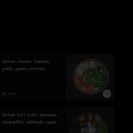
Gohan classic: Salmon,
palta, queso crema,
cebollin y mix de sésamo.
$5.990
Gohan tori: pollo apanado,
champiñón salteado, queso
crema, palta, cebollín y