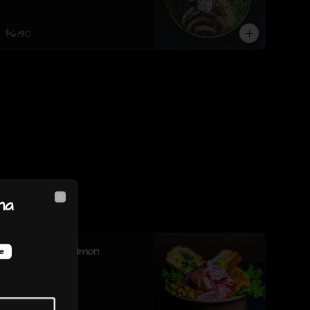
sesamo.
$6.190
na
Close
Ceviche de Salmon
le