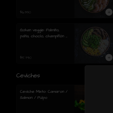
acevichada.
$6.990
Gohan veggie: Palmito,
palta, choclo, champiñón y
lechuga.
$5.790
Ceviches
Ceviche Mixto: Camaron /
Salmon / Pulpo