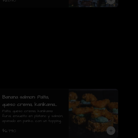
$6.890
Banana salmon: Palta,
queso crema, kanikama
furai, envuelto en plátano
Palta, queso crema, kanikama 
furai, envuelto en plátano y salmón, 
y salmón, apanado en
apanado en panko, con un topping 
panko, con un topping de
de salsa tartara y camaron furai.
$6.790
(8 piezas)
salsa tartara y camaron