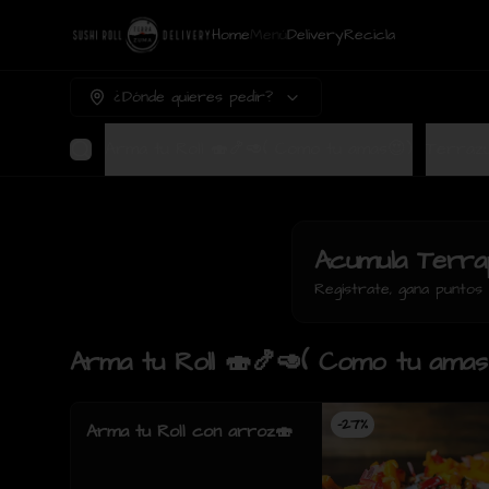
Home
Menú
Delivery
Recicla
¿Dónde quieres pedir?
Arma tu Roll 🍣🍤🥑( Como tu amas😍)
Acumula
Terra
Regístrate, gana punto
Arma tu Roll 🍣🍤🥑( Como tu amas
-
27
%
Arma tu Roll con arroz🍣