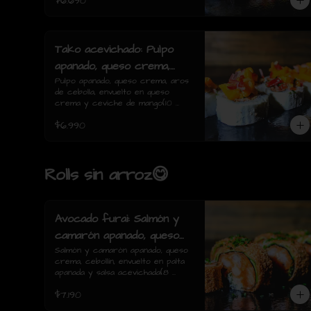
$6.690
Tako acevichado: Pulpo
apanado, queso crema,
aros de cebolla, envuelto
Pulpo apanado, queso crema, aros 
de cebolla, envuelto en queso 
en queso crema y
crema y ceviche de mango(10 
ceviche de mango(10
piezas)
$6.990
piezas)
Rolls sin arroz😋
Avocado furai: Salmón y
camarón apanado, queso
crema, cebollín, envuelto
Salmón y camarón apanado, queso 
crema, cebollín, envuelto en palta 
en palta apanada y salsa
apanada y salsa acevichada(8 
acevichada(8 piezas)
piezas)
$7.190