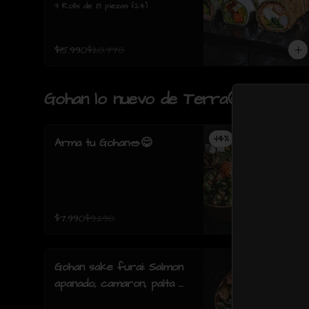
3 Rolls de 8 piezas (24)
$15.990
$20.770
Gohan lo nuevo de Terra🤩
-
14
%
Arma tu Gohan🥗😋
$7.990
$9.290
Gohan sake furai: Salmon
apanado, camaron, palta y
cebollin y salsa