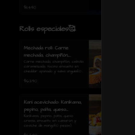
$11.490
Rolls especiales🥰
Mechada roll: Carne
mechada, champiñón,
cebolla caramelizada,
Carne mechada, champiñón, cebolla 
caramelizada, tocino envuelto en 
tocino envuelto en
cheddar apanado y salsa anguila(10 
cheddar apanado y salsa
piezas)
$6.290
anguila(10 piezas)
Kani acevichado: Kanikama,
pepino, palta, queso
crema, envuelto en
Kanikama, pepino, palta, queso 
crema, envuelto en camarón y 
camarón y ceviche de
ceviche de mango(10 piezas)
mango(10 piezas)