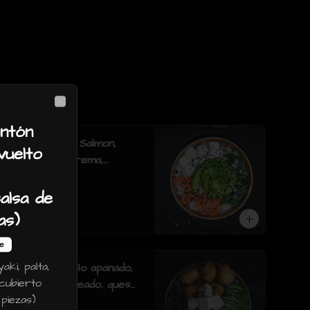
Close
ntón
Gohan classic: Salmon,
nvuelto
palta, queso crema,
cebollin y mix de sésamo.
alsa de
as)
$5.990
le
aki, palta,
Gohan tori: pollo apanado,
cubierto
champiñón salteado, queso
 piezas)
crema, palta, cebollín y