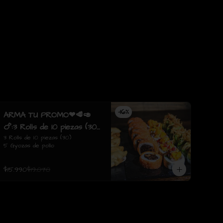
-
16
%
ARMA TU PROMO❤🥩🥑
🍗:3 Rolls de 10 piezas (30)
5 Gyozas de pollo
3 Rolls de 10 piezas (30)

5 Gyozas de pollo
$15.990
$19.070