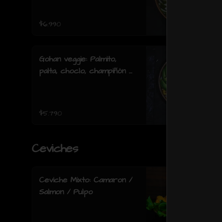
acevichada.
$6.990
Gohan veggie: Palmito,
palta, choclo, champiñón y
lechuga.
$5.790
Ceviches
Ceviche Mixto: Camaron /
Salmon / Pulpo