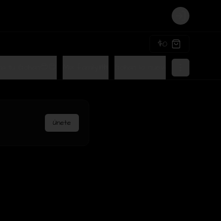
Login
$0
a tu Gohan😍😋
Mix family👪
Gohan lo nuevo de Terra🤩
Únete