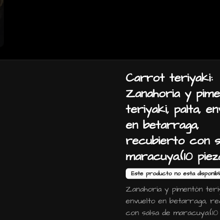
Carrot teriyaki:
Zanahoria y pime
Gohan camaron furai:
teriyaki, palta, e
camaron furai, salmon,
en betarraga,
palta, cebollin y salsa
acevichada.
recubierto con s
maracuya.(10 piez
$6.990
Este producto no esta disponib
Zanahoria y pimentón teriy
Gohan teriyaki: Pollo
envuelto en betarraga, re
teriyaki, camaron furai,
con salsa de maracuya.(10
palta, queso crema,