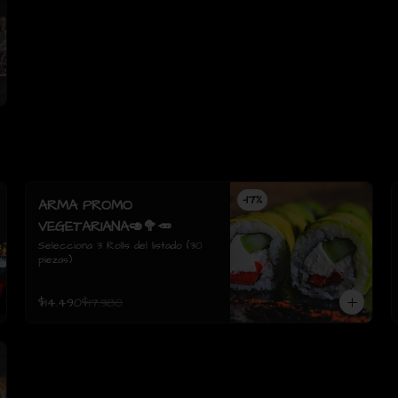
-
17
%
ARMA PROMO
VEGETARIANA🥑🥦🥕
Selecciona 3 Rolls del listado (30 
piezas)
$14.490
$17.380