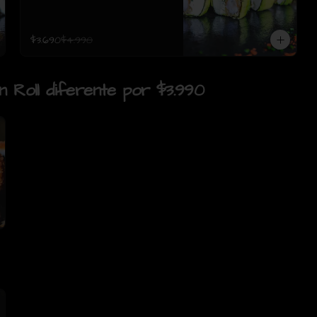
$3.690
$4.990
un Roll diferente por $3.990