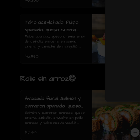
$6.690
Tako acevichado: Pulpo
apanado, queso crema,
aros de cebolla, envuelto
Pulpo apanado, queso crema, aros 
de cebolla, envuelto en queso 
en queso crema y
crema y ceviche de mango(10 
ceviche de mango(10
piezas)
$6.990
piezas)
Rolls sin arroz😋
Avocado furai: Salmón y
camarón apanado, queso
crema, cebollín, envuelto
Salmón y camarón apanado, queso 
crema, cebollín, envuelto en palta 
en palta apanada y salsa
apanada y salsa acevichada(8 
acevichada(8 piezas)
piezas)
$7.190