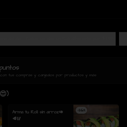
Terrazuma del dia - Todos los dias un Roll diferente por $3.990
Arm
puntos
s con tus compras y canjealos por productos y más
😍)
-
26
%
Arma tu Roll sin arroz🥑
🥩🥢