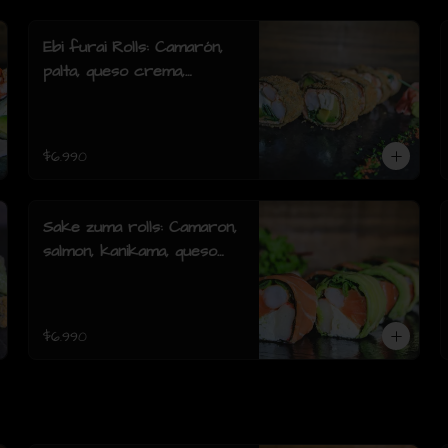
Ebi furai Rolls: Camarón,
palta, queso crema,
cebollín, envuelto en
salmón apanado (8 piezas)
$6.990
Sake zuma rolls: Camaron,
salmon, kanikama, queso
crema, cebollin, envuelto
en palta o mixto (8piezas)
$6.990