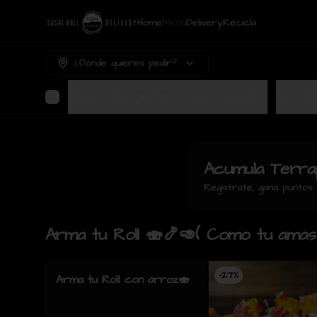
Home
Menú
Delivery
Recicla
¿Dónde quieres pedir?
Arma tu Roll 🍣🍤🥑( Como tu amas😍)
Acumula
Terra
Regístrate, gana punto
Arma tu Roll 🍣🍤🥑( Como tu amas
-
27
%
Arma tu Roll con arroz🍣