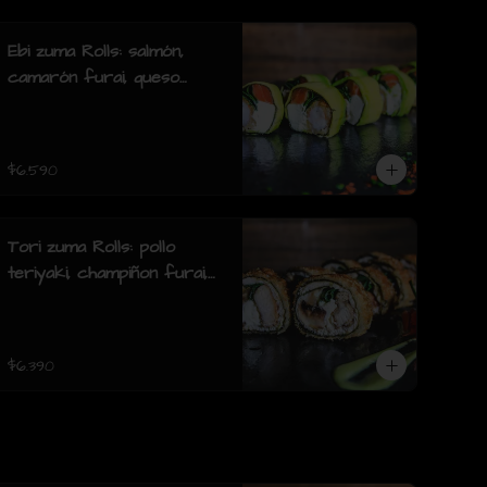
furai.(8 piezas)
Ebi zuma Rolls: salmón,
camarón furai, queso
crema, cebollin, envuelto
en palta (8 piezas)
$6.590
Tori zuma Rolls: pollo
teriyaki, champiñon furai,
queso crema, cebollin,
envuelto en pollo apanado
(8 piezas)
$6.390