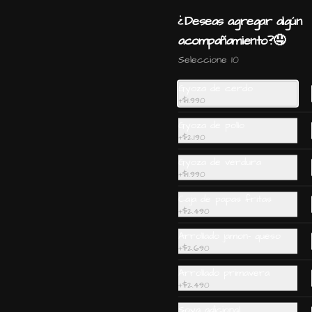
cebollin y sesamo.
¿Deseas agregar algún
$6.890
acompañamiento?🤤
Seleccione 10
Gohan wantan: Camaron,
Gyoza de cerdo
salmon, palta, cebollin e
+
$1.990
hilos de wantan
Gyoza de pollo
+
$2.190
$5.990
Gyoza de verdura
+
$1.990
Caja de papas fritas
+
$2.490
Arrollado jamon- queso
+
$2.690
Ceviche Vegetariano
Arrollado primavera
+
$2.490
Soya adicional