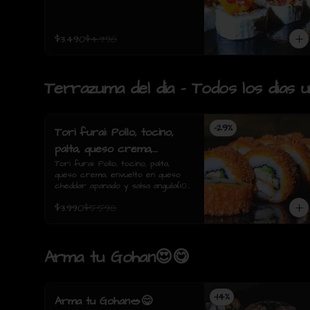
$3.490
$4.790
Terrazuma del dia - Todos los dias 
-
29
%
Tori furai: Pollo, tocino,
palta, queso crema,
envuelto en queso
Tori furai: Pollo, tocino, palta, 
queso crema, envuelto en queso 
cheddar apanado y salsa
cheddar apanado y salsa anguila(10 
anguila(10 piezas)
piezas)
$3.990
$5.590
Arma tu Gohan😍😋
-
14
%
Arma tu Gohan🥗😋