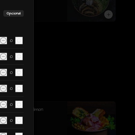
sesamo.
Opcional
$6.190
0
0
0
0
0
Ceviche de Salmon
0