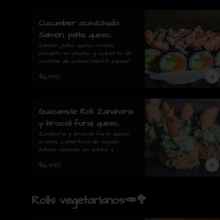
Cucumber acevichado:
Salmón, palta, queso
crema, envuelto en pepino
Salmón, palta, queso crema, 
envuelto en pepino y cubierto de 
y cubierto de ceviche de
ceviche de camarones.(8 piezas)
camarones.(8 piezas)
$6.990
Guacamole Roll: Zanahoria
y brocoli furai, queso
crema, cobertura de
Zanahoria y brocoli furai, queso 
crema, cobertura de zapallo 
zapallo italiano apanado en
italiano apanado en panko y 
panko y guacamole con
guacamole con papas fritas.(8 
$6.490
piezas)
papas fritas.(8 piezas)
Rolls vegetarianos🥕🥦