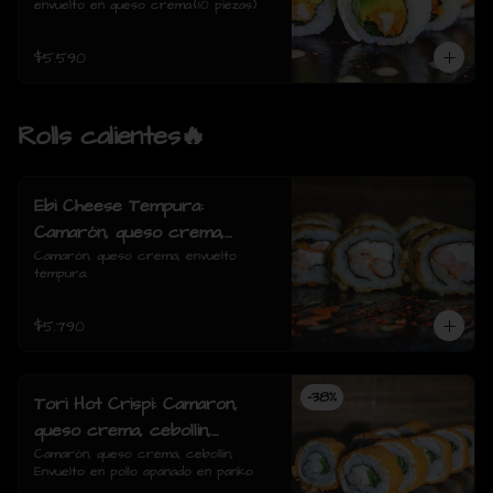
envuelto en queso crema.(10 piezas)
$5.590
Rolls calientes🔥
Ebi Cheese Tempura:
Camarón, queso crema,
envuelto tempura.
Camarón, queso crema, envuelto 
tempura.
$5.790
-
38
%
Tori Hot Crispi: Camaron,
queso crema, cebollin,
Envuelto en pollo apanado en
Camarón, queso crema, cebollín, 
Envuelto en pollo apanado en panko
panko