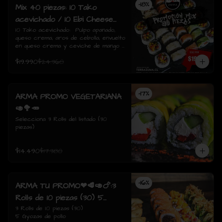
-
18
%
Mix 40 piezas: 10 Tako
acevichado / 10 Ebi Cheese
tempura / 10 Tori Sake Rolls
10 Tako acevichado:  Pulpo apanado, 
queso crema, aros de cebolla, envuelto 
/ 10 Sake Avocado.
en queso crema y ceviche de mango / 
10 Ebi Cheese Tempura: Camarón, 
$19.990
$24.360
queso crema, envuelto tempura./  10 
Tori sake Rolls: Pollo apanado, 
champiñón salteado, queso crema, 
envuelto en salmón / 10 Sake avocado: 
-
17
%
Salmon, queso crema, ciboulette, 
ARMA PROMO VEGETARIANA
envuelto en palta
🥑🥦🥕
Selecciona 3 Rolls del listado (30 
piezas)
$14.490
$17.380
-
16
%
ARMA TU PROMO❤🥩🥑🍗:3
Rolls de 10 piezas (30) 5
Gyozas de pollo
3 Rolls de 10 piezas (30)

5 Gyozas de pollo