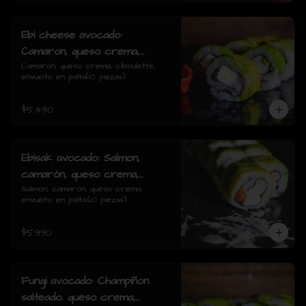
Ebi cheese avocado:
Camaron, queso crema,
ciboulette, envuelto en palta
Camarón, queso crema, ciboulette, 
envuelto en palta(10 piezas)
$5.490
Ebisak avocado: Salmon,
camarón, queso crema,
envuelto en palta.
Salmon, camarón, queso crema, 
envuelto en palta.(10 piezas)
$5.990
Fungi avocado: Champiñon
salteado, queso crema,