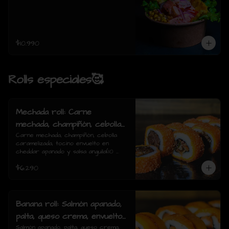
$10.990
Rolls especiales🥰
Mechada roll: Carne
mechada, champiñón, cebolla
caramelizada, tocino envuelto
Carne mechada, champiñón, cebolla 
caramelizada, tocino envuelto en 
en cheddar apanado y salsa
cheddar apanado y salsa anguila(10 
anguila(10 piezas)
piezas)
$6.290
Banana roll: Salmón apanado,
palta, queso crema, envuelto
en plátano y salsa anguila(10
Salmón apanado, palta, queso crema, 