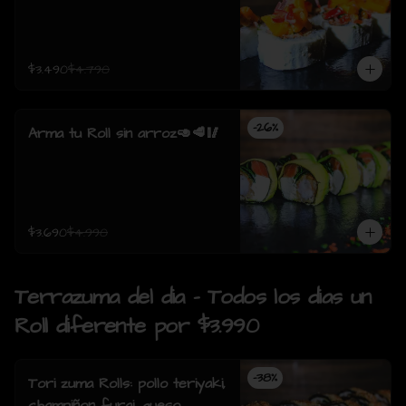
$3.490
$4.790
-
26
%
Arma tu Roll sin arroz🥑🥩🥢
$3.690
$4.990
Terrazuma del dia - Todos los dias un
Roll diferente por $3.990
-
38
%
Tori zuma Rolls: pollo teriyaki,
champiñon furai, queso