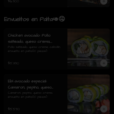
$6.300
Envueltos en Palta🥑🤤
Chicken avocado: Pollo
salteado, queso crema,
cebollin, envuelto en palta.
Pollo salteado, queso crema, cebollín, 
envuelto en palta.(10 piezas)
$5.390
Ebi avocado especial:
Camaron, pepino, queso
crema, envuelto en palta.
Camaron, pepino, queso crema, 
envuelto en palta.(10 piezas)
$5.590