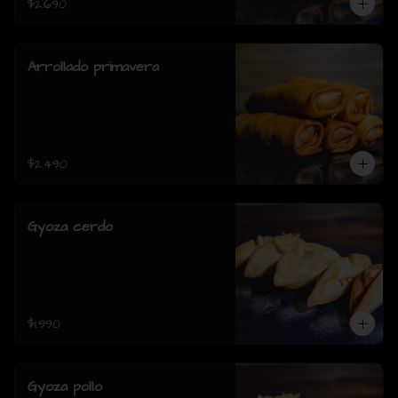
$2.690
Arrollado primavera
$2.490
Gyoza cerdo
$1.990
Gyoza pollo