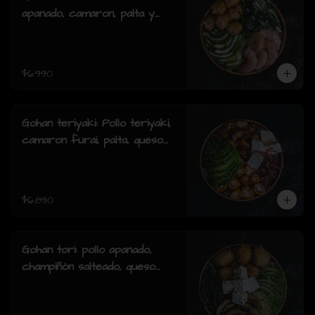
apanado, camaron, palta y
cebollin y salsa acevichada.
$6.990
Gohan teriyaki: Pollo teriyaki,
camaron furai, palta, queso
crema, cebollin y sesamo.
$6.890
Gohan tori: pollo apanado,
champiñón salteado, queso
crema, palta, cebollín y
sesamo.