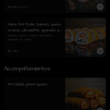
$3.990
$6.390
Sake Hot Rolls: Salmon, queso
crema, ciboulette, apanado en
panko
Salmon, queso crema, ciboulette, 
apanado en panko
$5.390
Acompañamientos
Arrollado jamon-queso