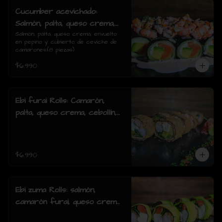
Cucumber acevichado:
Salmón, palta, queso crema,
envuelto en pepino y cubierto
Salmón, palta, queso crema, envuelto 
en pepino y cubierto de ceviche de 
de ceviche de camarones.(8
camarones.(8 piezas)
piezas)
$6.990
Ebi furai Rolls: Camarón,
palta, queso crema, cebollín,
envuelto en salmón apanado
(8 piezas)
$6.990
Ebi zuma Rolls: salmón,
camarón furai, queso crema,
cebollin, envuelto en palta (8