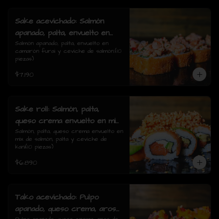
Sake acevichado: Salmón
apanado, palta, envuelto en
camarón furai y ceviche de
Salmón apanado, palta, envuelto en 
camarón furai y ceviche de salmón.(10 
salmón.(10 piezas)
piezas)
$7.190
Sake roll: Salmón, palta,
queso crema envuelto en mix
de salmón, palta y ceviche de
Salmón, palta, queso crema envuelto en 
mix de salmón, palta y ceviche de 
kani(10 piezas)
kani(10 piezas)
$6.890
Tako acevichado: Pulpo
apanado, queso crema, aros