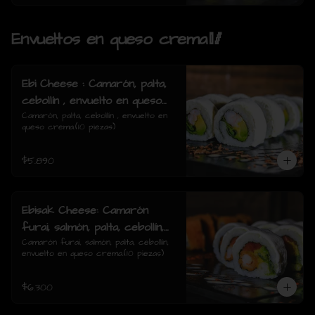
Envueltos en queso crema🥢
Ebi Cheese : Camarón, palta,
cebollín , envuelto en queso
crema.
Camarón, palta, cebollín , envuelto en 
queso crema.(10 piezas)
$5.890
Ebisak Cheese: Camarón
furai, salmón, palta, cebollín,
envuelto en queso crema.
Camarón furai, salmón, palta, cebollín, 
envuelto en queso crema.(10 piezas)
$6.300