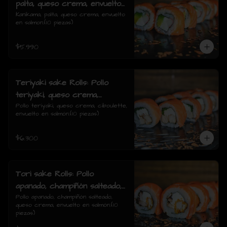
palta, queso crema, envuelto
en salmon.
Kanikama, palta, queso crema, envuelto 
en salmon.(10 piezas)
$5.990
Teriyaki sake Rolls: Pollo
teriyaki, queso crema,
ciboulette, envuelto en
Pollo teriyaki, queso crema, ciboulette, 
envuelto en salmón.(10 piezas)
salmón.
$6.300
Tori sake Rolls: Pollo
apanado, champiñón salteado,
queso crema, envuelto en
Pollo apanado, champiñón salteado, 
queso crema, envuelto en salmón.(10 
salmón.
piezas)