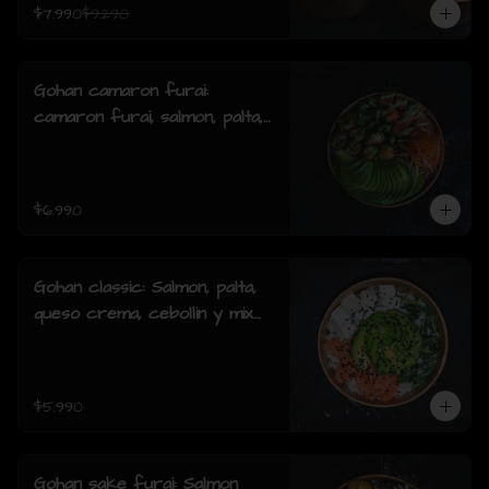
$7.990
$9.290
Gohan camaron furai:
camaron furai, salmon, palta,
cebollin y salsa acevichada.
$6.990
Gohan classic: Salmon, palta,
queso crema, cebollin y mix
de sésamo.
$5.990
Gohan sake furai: Salmon