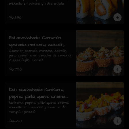
envuelto en plátano y salsa anguila
rolls)
$6.290
Ebi acevichado: Camarón
apanado, manzana, cebollín,
palta cubierto en ceviche de
Camarón apanado, manzana, cebollín, 
palta cubierto en ceviche de camarón 
camarón y salsa fuji(10
y salsa fuji(10 piezas)
piezas)
$6.790
Kani acevichado: Kanikama,
pepino, palta, queso crema,
envuelto en camarón y
Kanikama, pepino, palta, queso crema, 
envuelto en camarón y ceviche de 
ceviche de mango(10 piezas)
mango(10 piezas)
$6.690