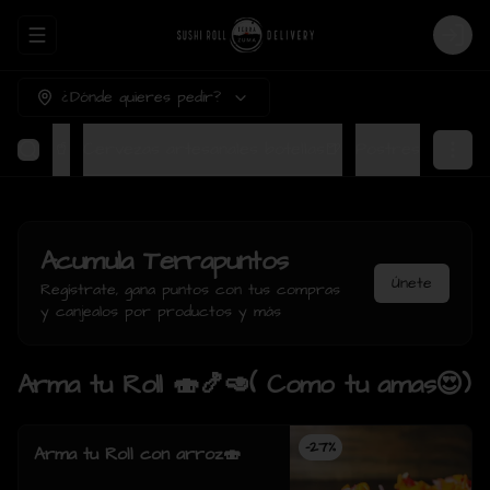
Abrir menu de navegación
Login
¿Dónde quieres pedir?
Bebidas🥤
Cervezas artesanales botellas🍺
Postres
Acumula
Terrapuntos
Únete
Regístrate, gana puntos con tus compras
y canjealos por productos y más
Arma tu Roll 🍣🍤🥑( Como tu amas😍)
-
27
%
Arma tu Roll con arroz🍣