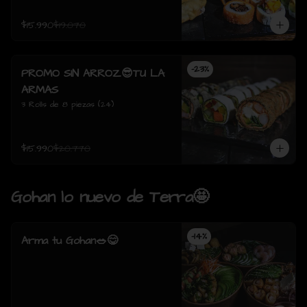
$15.990
$19.070
-
23
%
PROMO SIN ARROZ😎TU LA
ARMAS
3 Rolls de 8 piezas (24)
$15.990
$20.770
Gohan lo nuevo de Terra🤩
-
14
%
Arma tu Gohan🥗😋