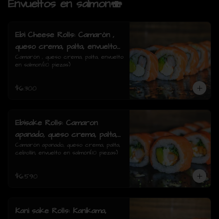
Envueltos en salmon🍣
Ebi Cheese Rolls: Camarón ,
queso crema, palta, envuelto
en salmon.
Camarón , queso crema, palta, envuelto 
en salmon.(10 piezas)
$6.300
Ebisake Rolls: Camaron
apanado, queso crema, palta,
cebollin, envuelto en salmon
Camarón apanado, queso crema, palta, 
cebollín, envuelto en salmón(10 piezas)
$6.590
Kani sake Rolls: Kanikama,