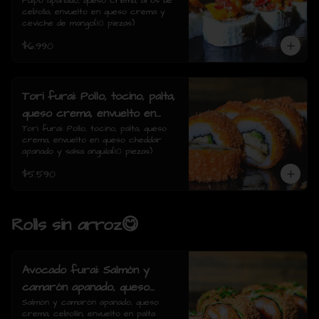
de cebolla, envuelto en queso
Pulpo apanado, queso crema, aros de 
cebolla, envuelto en queso crema y 
crema y ceviche de mango(10
ceviche de mango(10 piezas)
piezas)
$6.990
Tori furai: Pollo, tocino, palta,
queso crema, envuelto en
queso cheddar apanado y
Tori furai: Pollo, tocino, palta, queso 
crema, envuelto en queso cheddar 
salsa anguila(10 piezas)
apanado y salsa anguila(10 piezas)
$5.590
Rolls sin arroz😋
Avocado furai: Salmón y
camarón apanado, queso
crema, cebollín, envuelto en
Salmón y camarón apanado, queso 
crema, cebollín, envuelto en palta 