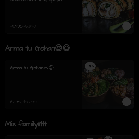
crema, cebollin, envuelto en
pollo apanado (8 piezas)
$3.990
$6.390
Arma tu Gohan😍😋
-
14
%
Arma tu Gohan🥗😋
$7.990
$9.290
Mix family👪