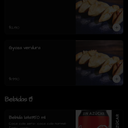
$2.190
Gyoza verdura
$1.990
Bebidas🥤
Bebida lata350 ml
Coca cola zero- coca cola normal- 