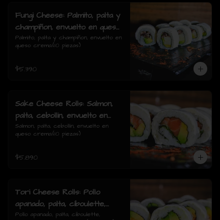
Fungi Cheese: Palmito, palta y
champiñon, envuelto en queso
crema.
Palmito, palta y champiñon, envuelto en 
queso crema.(10 piezas)
$5.390
Sake Cheese Rolls: Salmon,
palta, cebollin, envuelto en
queso crema.
Salmon, palta, cebollín, envuelto en 
queso crema.(10 piezas)
$5.890
Tori Cheese Rolls: Pollo
apanado, palta, ciboulette,
envuelto en queso crema.
Pollo apanado, palta, ciboulette, 