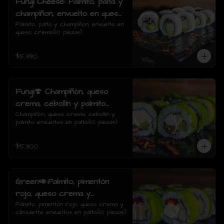
Fungi Cheese: Palmito, palta y
champiñon, envuelto en queso
crema.
Palmito, palta y champiñon, envuelto en 
queso crema.(10 piezas)
$5.390
Fungi🍄 Champiñón, queso
crema, cebollín y palmito
envueltos en palta.
Champiñón, queso crema, cebollín y 
palmito envueltos en palta.(10 piezas)
$5.300
Green🥑:Palmito, pimentón
rojo, queso crema y
ciboulette envueltos en palta.
Palmito, pimentón rojo, queso crema y 
ciboulette envueltos en palta.(10 piezas)