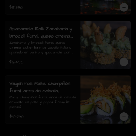
$5.390
Guacamole Roll: Zanahoria y
brocoli furai, queso crema,
cobertura de zapallo italiano
Zanahoria y brocoli furai, queso 
crema, cobertura de zapallo italiano 
apanado en panko y
apanado en panko y guacamole con 
guacamole con papas fritas.
papas fritas.(8 piezas)
$6.490
(8 piezas)
Vegan roll: Palta, champiñón
furai, aros de cebolla,
envuelto en palta y papas
Palta, champiñón furai, aros de cebolla, 
envuelto en palta y papas fritas (10 
fritas (10 piezas)
piezas)
$5.590