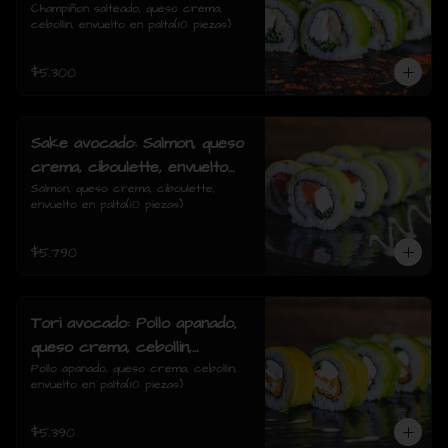
cebollin, envuelto en palta
Champiñon salteado, queso crema, 
cebollin, envuelto en palta(10 piezas)
$5.300
Sake avocado: Salmon, queso
crema, ciboulette, envuelto
en palta
Salmon, queso crema, ciboulette, 
envuelto en palta(10 piezas)
$5.790
Tori avocado: Pollo apanado,
queso crema, cebollin,
envuelto en palta
Pollo apanado, queso crema, cebollin, 
envuelto en palta(10 piezas)
$5.390