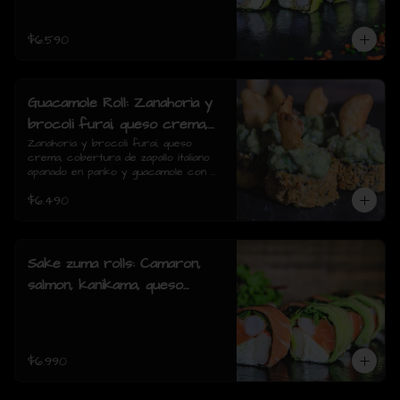
piezas)
$6.590
Guacamole Roll: Zanahoria y
brocoli furai, queso crema,
cobertura de zapallo italiano
Zanahoria y brocoli furai, queso 
crema, cobertura de zapallo italiano 
apanado en panko y
apanado en panko y guacamole con 
guacamole con papas fritas.
papas fritas.(8 piezas)
$6.490
(8 piezas)
Sake zuma rolls: Camaron,
salmon, kanikama, queso
crema, cebollin, envuelto en
palta o mixto (8piezas)
$6.990