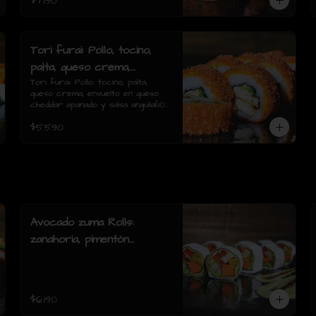
$7.190
Tori furai: Pollo, tocino,
palta, queso crema,
envuelto en queso
Tori furai: Pollo, tocino, palta, 
queso crema, envuelto en queso 
cheddar apanado y salsa
cheddar apanado y salsa anguila(10 
anguila(10 piezas)
piezas)
$5.590
Avocado zuma Rolls:
zanahoria, pimentón
amarillo y rojo, palmito,
pepino, envuelto en palta y
queso crema( 8 piezas)
$6.190