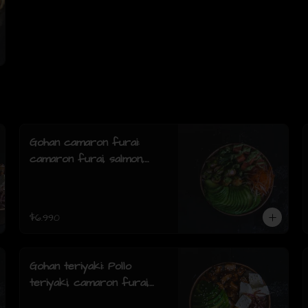
Gohan camaron furai:
camaron furai, salmon,
palta, cebollin y salsa
acevichada.
$6.990
Gohan teriyaki: Pollo
teriyaki, camaron furai,
palta, queso crema,