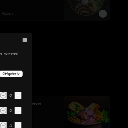
sesamo.
$6.190
Close
a normal-
Obligatorio
0
Ceviche de Salmon
0
0