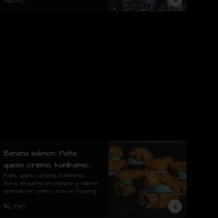
$6.890
Banana salmon: Palta,
queso crema, kanikama
furai, envuelto en plátano
Palta, queso crema, kanikama 
furai, envuelto en plátano y salmón, 
y salmón, apanado en
apanado en panko, con un topping 
panko, con un topping de
de salsa tartara y camaron furai.
$6.790
(8 piezas)
salsa tartara y camaron