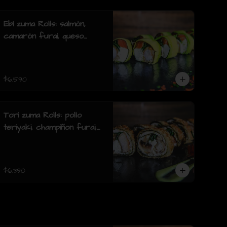
furai.(8 piezas)
Ebi zuma Rolls: salmón,
camarón furai, queso
crema, cebollin, envuelto
en palta (8 piezas)
$6.590
Tori zuma Rolls: pollo
teriyaki, champiñon furai,
queso crema, cebollin,
envuelto en pollo apanado
(8 piezas)
$6.390