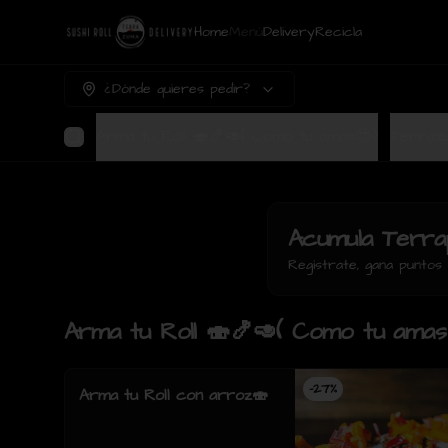
Home
Menú
Delivery
Recicla
¿Dónde quieres pedir?
Arma tu Roll 🍣🍤🥑( Como tu amas😍)
Acumula
Terra
Regístrate, gana punto
Arma tu Roll 🍣🍤🥑( Como tu amas
-
27
%
Arma tu Roll con arroz🍣