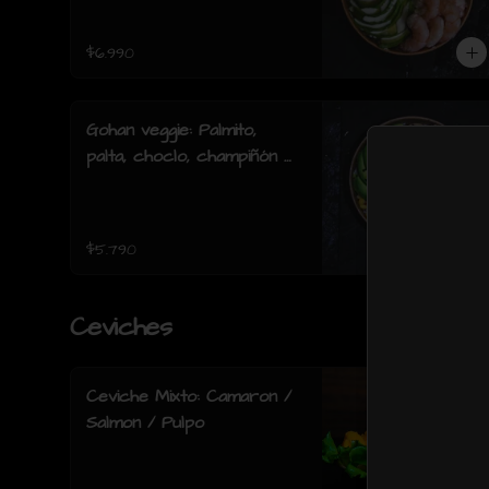
acevichada.
$6.990
Gohan veggie: Palmito,
palta, choclo, champiñón y
lechuga.
$5.790
Ceviches
Ceviche Mixto: Camaron /
Salmon / Pulpo