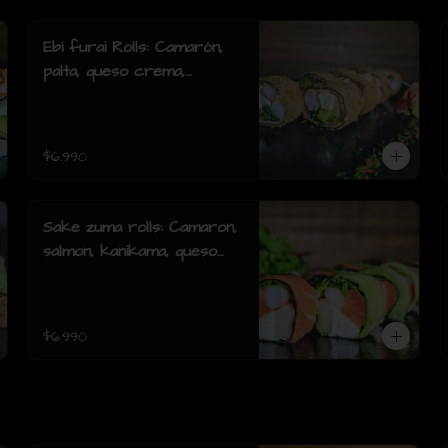
Ebi furai Rolls: Camarón,
palta, queso crema,
cebollín, envuelto en
salmón apanado (8 piezas)
$6.990
Sake zuma rolls: Camaron,
salmon, kanikama, queso
crema, cebollin, envuelto
en palta o mixto (8piezas)
$6.990