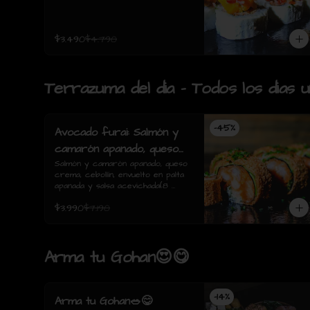
$3.490
$4.790
Terrazuma del dia - Todos los dias 
-
45
%
Avocado furai: Salmón y
camarón apanado, queso
crema, cebollín, envuelto
Salmón y camarón apanado, queso 
crema, cebollín, envuelto en palta 
en palta apanada y salsa
apanada y salsa acevichada(8 
acevichada(8 piezas)
piezas)
$3.990
$7.190
Arma tu Gohan😍😋
-
14
%
Arma tu Gohan🥗😋