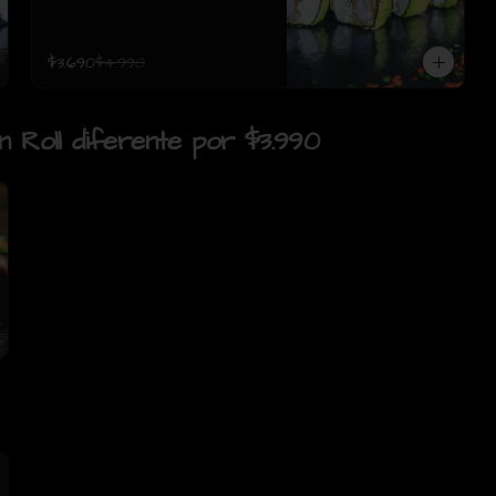
$3.690
$4.990
un Roll diferente por $3.990