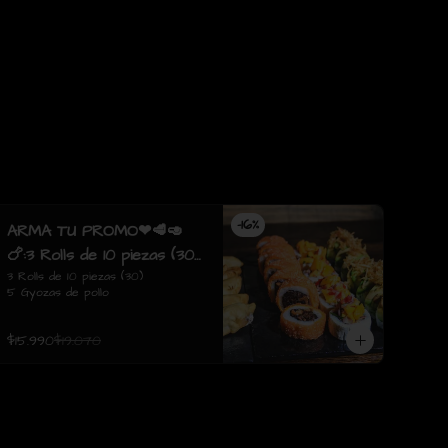
-
16
%
ARMA TU PROMO❤🥩🥑
🍗:3 Rolls de 10 piezas (30)
5 Gyozas de pollo
3 Rolls de 10 piezas (30)

5 Gyozas de pollo
$15.990
$19.070