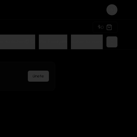
Login
$0
a tu Gohan😍😋
Mix family👪
Gohan lo nuevo de Terra🤩
Únete