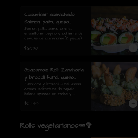
Cucumber acevichado:
Salmón, palta, queso
crema, envuelto en pepino
Salmón, palta, queso crema, 
envuelto en pepino y cubierto de 
y cubierto de ceviche de
ceviche de camarones.(8 piezas)
camarones.(8 piezas)
$6.990
Guacamole Roll: Zanahoria
y brocoli furai, queso
crema, cobertura de
Zanahoria y brocoli furai, queso 
crema, cobertura de zapallo 
zapallo italiano apanado en
italiano apanado en panko y 
panko y guacamole con
guacamole con papas fritas.(8 
$6.490
piezas)
papas fritas.(8 piezas)
Rolls vegetarianos🥕🥦