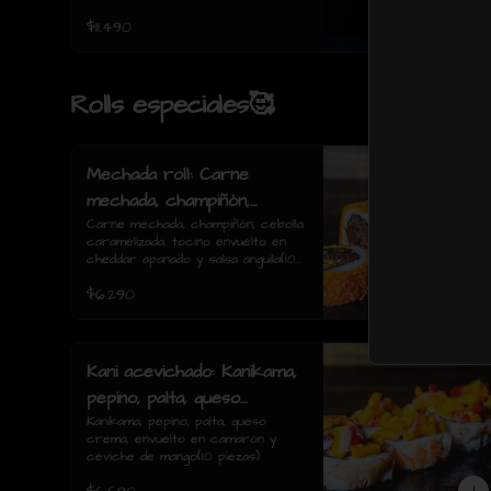
$11.490
Rolls especiales🥰
Mechada roll: Carne
mechada, champiñón,
cebolla caramelizada,
Carne mechada, champiñón, cebolla 
caramelizada, tocino envuelto en 
tocino envuelto en
cheddar apanado y salsa anguila(10 
cheddar apanado y salsa
piezas)
$6.290
anguila(10 piezas)
Kani acevichado: Kanikama,
pepino, palta, queso
crema, envuelto en
Kanikama, pepino, palta, queso 
crema, envuelto en camarón y 
camarón y ceviche de
ceviche de mango(10 piezas)
mango(10 piezas)