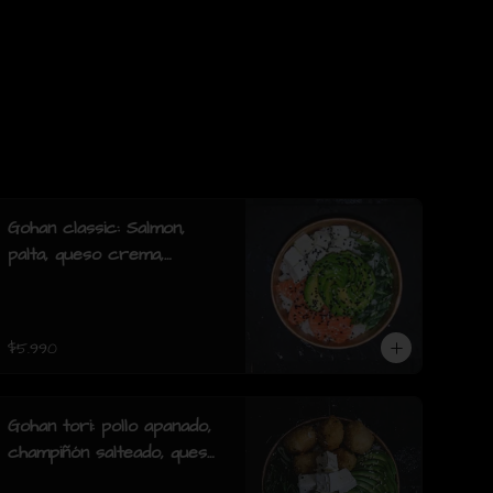
Gohan classic: Salmon,
palta, queso crema,
cebollin y mix de sésamo.
$5.990
Gohan tori: pollo apanado,
champiñón salteado, queso
crema, palta, cebollín y