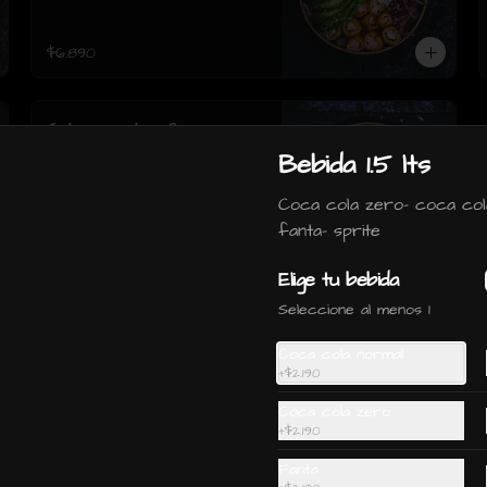
cebollin y sesamo.
$6.890
Gohan wantan: Camaron,
salmon, palta, cebollin e
Bebida 1.5 lts
hilos de wantan
Coca cola zero- coca col
fanta- sprite
$5.990
Elige tu bebida
Seleccione al menos 1
Coca cola normal
+
$2.190
Ceviche Vegetariano
Coca cola zero
+
$2.190
Fanta