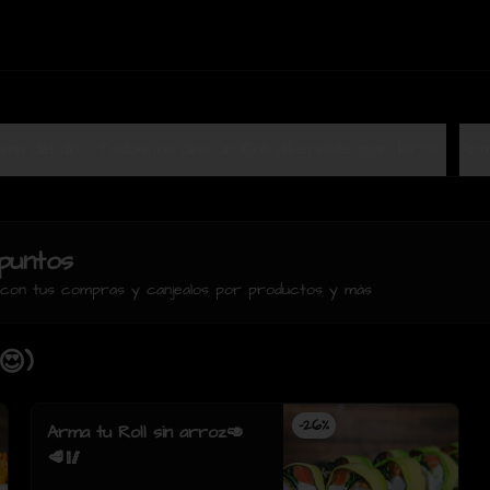
Terrazuma del dia - Todos los dias un Roll diferente por $3.990
Arm
puntos
s con tus compras y canjealos por productos y más
😍)
-
26
%
Arma tu Roll sin arroz🥑
🥩🥢