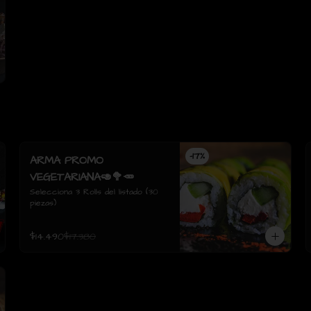
-
17
%
ARMA PROMO
VEGETARIANA🥑🥦🥕
Selecciona 3 Rolls del listado (30 
piezas)
$14.490
$17.380