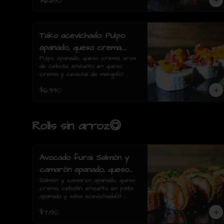
$6.690
Tako acevichado: Pulpo
apanado, queso crema,
aros de cebolla, envuelto
Pulpo apanado, queso crema, aros 
de cebolla, envuelto en queso 
en queso crema y
crema y ceviche de mango(10 
ceviche de mango(10
piezas)
$6.990
piezas)
Rolls sin arroz😋
Avocado furai: Salmón y
camarón apanado, queso
crema, cebollín, envuelto
Salmón y camarón apanado, queso 
crema, cebollín, envuelto en palta 
en palta apanada y salsa
apanada y salsa acevichada(8 
acevichada(8 piezas)
piezas)
$7.190