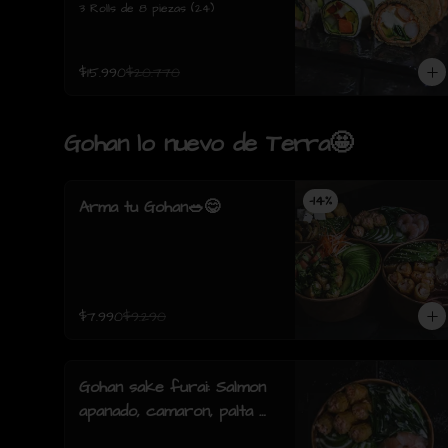
3 Rolls de 8 piezas (24)
$15.990
$20.770
Gohan lo nuevo de Terra🤩
-
14
%
Arma tu Gohan🥗😋
$7.990
$9.290
Gohan sake furai: Salmon
apanado, camaron, palta y
cebollin y salsa