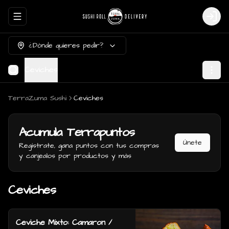
Abrir menu de navegación
Login
¿Dónde quieres pedir?
Ceviches
TerraZuma Sushi
Ceviches
Acumula
Terrapuntos
Únete
Regístrate, gana puntos con tus compras
y canjealos por productos y más
Ceviches
Ceviche Mixto: Camaron /