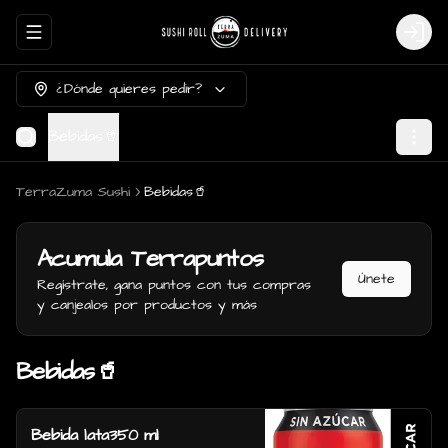
Abrir menu de navegación
Login
¿Dónde quieres pedir?
Bebidas🥤
TerraZuma Sushi
Bebidas🥤
Acumula
Terrapuntos
Únete
Regístrate, gana puntos con tus compras
y canjealos por productos y más
Bebidas🥤
Bebida lata350 ml