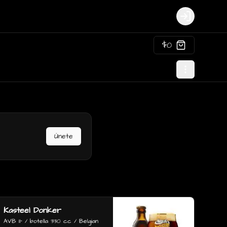
Login
$0
Únete
Kasteel Donker
AVB 11° / botella 330 cc / Belgian 