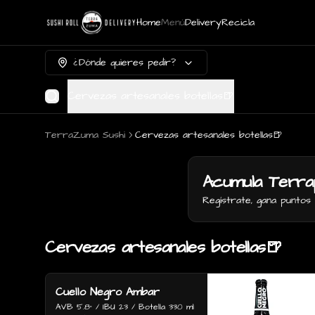
Home
Menú
Delivery
Recicla
¿Dónde quieres pedir?
Cervezas artesanales botellas🍺
TerraZuma Sushi
Cervezas artesanales botellas🍺
Acumula
Terra
Regístrate, gana punto
Cervezas artesanales botellas🍺
Cuello Negro Ambar
AVB 5.8° / IBU 23 / Botella 330 ml 