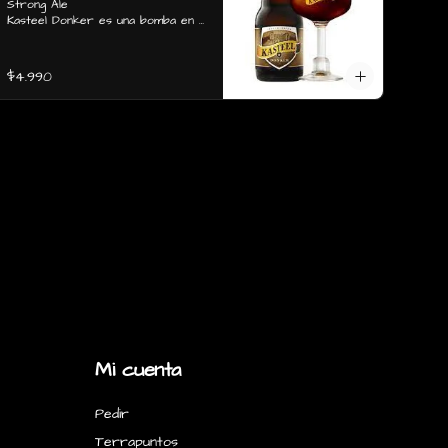
Strong Ale

Kasteel Donker es una bomba en 
malta y dulzor, con notas intensas 
a caramelo, plátano, melaza, frutos 
secos y frutos rojos maduros 
$4.990
como ciruela, de cuerpo pleno, 
carbonatación media alta y 
amargor muy bajo; un dulce postre 
bien combinado con helado de 
vainilla, o un bajativo para después 
de un denso almuerzo.
Mi cuenta
Pedir
Terrapuntos