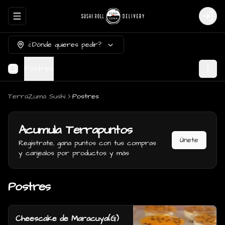
Abrir menu de navegación
Login
¿Dónde quieres pedir?
Postres
TerraZuma Sushi
Postres
Acumula
Terrapuntos
Únete
Regístrate, gana puntos con tus compras
y canjealos por productos y más
Postres
Cheescake de Maracuya(G)