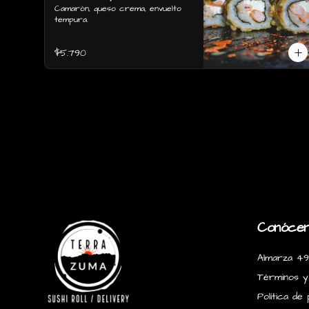
envuelto tempura.
Camarón, queso crema, envuelto 
tempura.
$5.790
Conóce
Almarza 49
Términos y
Política de 