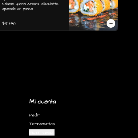
apanado en panko
Salmon, queso crema, ciboulette, 
apanado en panko
$5.390
Mi cuenta
Pedir
Terrapuntos
Iniciar sesión