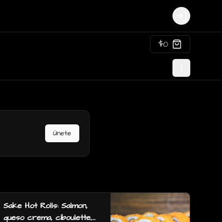
Login
$0
Únete
Sake Hot Rolls: Salmon,
queso crema, ciboulette,