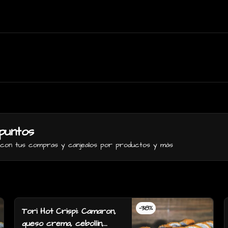
puntos
s con tus compras y canjealos por productos y más
-
38
%
Tori Hot Crispi: Camaron,
queso crema, cebollin,