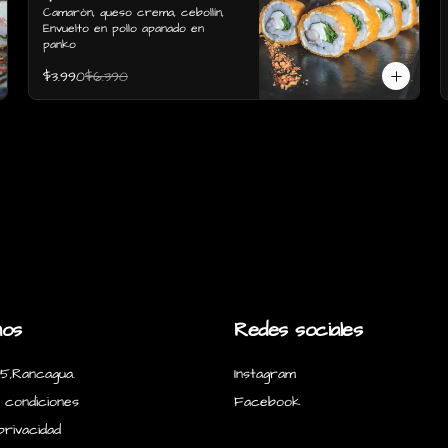
Envuelto en pollo apanado
Camarón, queso crema, cebollín, 
Envuelto en pollo apanado en 
en panko
panko
$3.990
$6.390
nos
Redes sociales
5,Rancagua.
Instagram
 condiciones
Facebook
privacidad