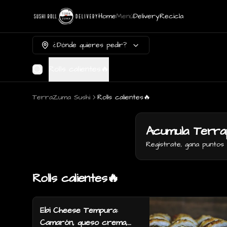
Home
Menú
Delivery
Recicla
¿Dónde quieres pedir?
Rolls calientes🔥
TerraZuma Sushi
Rolls calientes🔥
Acumula
Terra
Regístrate, gana punto
Rolls calientes🔥
Ebi Cheese Tempura:
Camarón, queso crema,