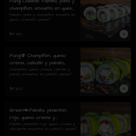
Fungi Cheese: Palmito, palta y
champiñon, envuelto en queso
crema.
Palmito, palta y champiñon, envuelto en 
queso crema.(10 piezas)
$5.390
Fungi🍄 Champiñón, queso
crema, cebollín y palmito
envueltos en palta.
Champiñón, queso crema, cebollín y 
palmito envueltos en palta.(10 piezas)
$5.300
Green🥑:Palmito, pimentón
rojo, queso crema y
ciboulette envueltos en palta.
Palmito, pimentón rojo, queso crema y 
ciboulette envueltos en palta.(10 piezas)