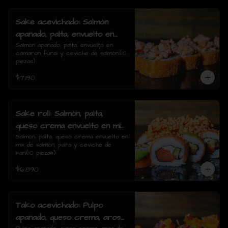
Sake acevichado: Salmón
apanado, palta, envuelto en
camarón furai y ceviche de
Salmón apanado, palta, envuelto en 
camarón furai y ceviche de salmón.(10 
salmón.(10 piezas)
piezas)
$7.190
Sake roll: Salmón, palta,
queso crema envuelto en mix
de salmón, palta y ceviche de
Salmón, palta, queso crema envuelto en 
mix de salmón, palta y ceviche de 
kani(10 piezas)
kani(10 piezas)
$6.890
Tako acevichado: Pulpo
apanado, queso crema, aros