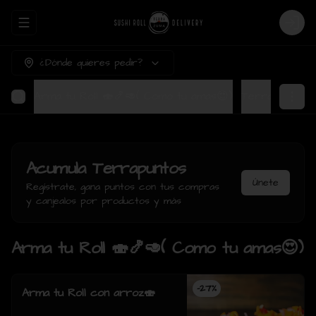
Abrir menu de navegación
Login
¿Dónde quieres pedir?
Arma tu Roll 🍣🍤🥑( Como tu amas😍)
Ter
Acumula
Terrapuntos
Únete
Regístrate, gana puntos con tus compras
y canjealos por productos y más
Arma tu Roll 🍣🍤🥑( Como tu amas😍)
-
27
%
Arma tu Roll con arroz🍣