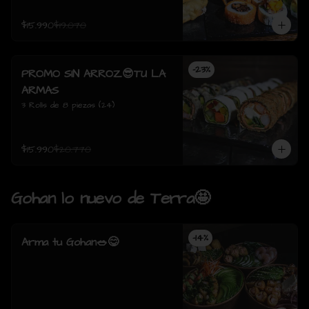
$15.990
$19.070
-
23
%
PROMO SIN ARROZ😎TU LA
ARMAS
3 Rolls de 8 piezas (24)
$15.990
$20.770
Gohan lo nuevo de Terra🤩
-
14
%
Arma tu Gohan🥗😋