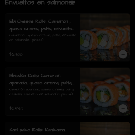
Envueltos en salmon🍣
Ebi Cheese Rolls: Camarón ,
queso crema, palta, envuelto
en salmon.
Camarón , queso crema, palta, envuelto 
en salmon.(10 piezas)
$6.300
Ebisake Rolls: Camaron
apanado, queso crema, palta,
cebollin, envuelto en salmon
Camarón apanado, queso crema, palta, 
cebollín, envuelto en salmón(10 piezas)
$6.590
Kani sake Rolls: Kanikama,