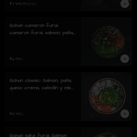
$7.990
$9.290
Gohan camaron furai:
camaron furai, salmon, palta,
cebollin y salsa acevichada.
$6.990
Gohan classic: Salmon, palta,
queso crema, cebollin y mix
de sésamo.
$5.990
Gohan sake furai: Salmon