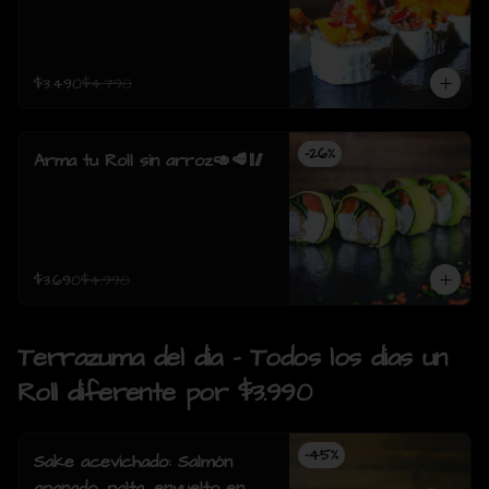
$3.490
$4.790
-
26
%
Arma tu Roll sin arroz🥑🥩🥢
$3.690
$4.990
Terrazuma del dia - Todos los dias un
Roll diferente por $3.990
-
45
%
Sake acevichado: Salmón
apanado, palta, envuelto en