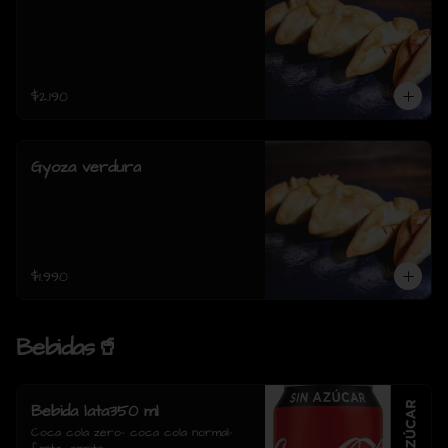
$2.190
Gyoza verdura
$1.990
Bebidas🥤
Bebida lata350 ml
Coca cola zero- coca cola normal- 