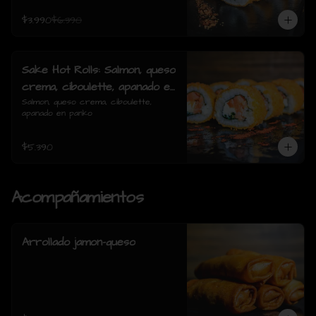
$3.990
$6.390
Sake Hot Rolls: Salmon, queso
crema, ciboulette, apanado en
panko
Salmon, queso crema, ciboulette, 
apanado en panko
$5.390
Acompañamientos
Arrollado jamon-queso