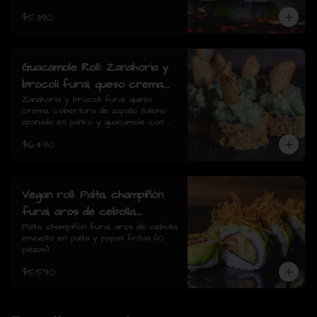
$5.390
Guacamole Roll: Zanahoria y
brocoli furai, queso crema,
cobertura de zapallo italiano
Zanahoria y brocoli furai, queso 
crema, cobertura de zapallo italiano 
apanado en panko y
apanado en panko y guacamole con 
guacamole con papas fritas.
papas fritas.(8 piezas)
$6.490
(8 piezas)
Vegan roll: Palta, champiñón
furai, aros de cebolla,
envuelto en palta y papas
Palta, champiñón furai, aros de cebolla, 
envuelto en palta y papas fritas (10 
fritas (10 piezas)
piezas)
$5.590