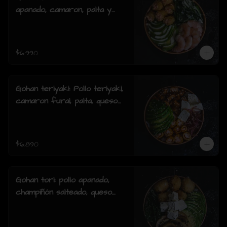
apanado, camaron, palta y
cebollin y salsa acevichada.
$6.990
Gohan teriyaki: Pollo teriyaki,
camaron furai, palta, queso
crema, cebollin y sesamo.
$6.890
Gohan tori: pollo apanado,
champiñón salteado, queso
crema, palta, cebollín y
sesamo.