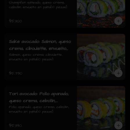
cebollin, envuelto en palta
Champiñon salteado, queso crema, 
cebollin, envuelto en palta(10 piezas)
$5.300
Sake avocado: Salmon, queso
crema, ciboulette, envuelto
en palta
Salmon, queso crema, ciboulette, 
envuelto en palta(10 piezas)
$5.790
Tori avocado: Pollo apanado,
queso crema, cebollin,
envuelto en palta
Pollo apanado, queso crema, cebollin, 
envuelto en palta(10 piezas)
$5.390