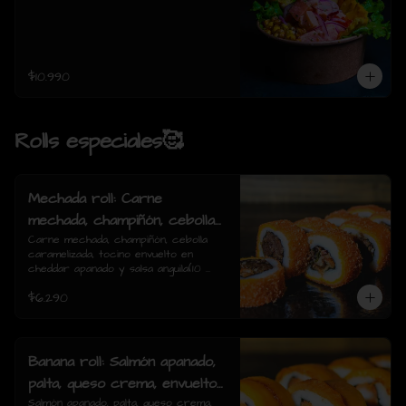
$10.990
Rolls especiales🥰
Mechada roll: Carne
mechada, champiñón, cebolla
caramelizada, tocino envuelto
Carne mechada, champiñón, cebolla 
caramelizada, tocino envuelto en 
en cheddar apanado y salsa
cheddar apanado y salsa anguila(10 
anguila(10 piezas)
piezas)
$6.290
Banana roll: Salmón apanado,
palta, queso crema, envuelto
en plátano y salsa anguila(10
Salmón apanado, palta, queso crema, 