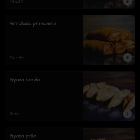
$2.690
Arrollado primavera
$2.490
Gyoza cerdo
$1.990
Gyoza pollo