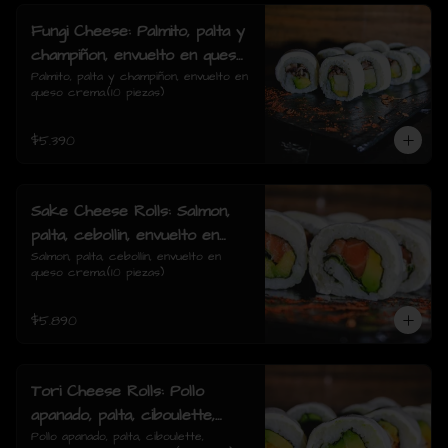
Fungi Cheese: Palmito, palta y
champiñon, envuelto en queso
crema.
Palmito, palta y champiñon, envuelto en 
queso crema.(10 piezas)
$5.390
Sake Cheese Rolls: Salmon,
palta, cebollin, envuelto en
queso crema.
Salmon, palta, cebollín, envuelto en 
queso crema.(10 piezas)
$5.890
Tori Cheese Rolls: Pollo
apanado, palta, ciboulette,
envuelto en queso crema.
Pollo apanado, palta, ciboulette, 