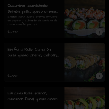
Cucumber acevichado:
Salmón, palta, queso crema,
envuelto en pepino y cubierto
Salmón, palta, queso crema, envuelto 
en pepino y cubierto de ceviche de 
de ceviche de camarones.(8
camarones.(8 piezas)
piezas)
$6.990
Ebi furai Rolls: Camarón,
palta, queso crema, cebollín,
envuelto en salmón apanado
(8 piezas)
$6.990
Ebi zuma Rolls: salmón,
camarón furai, queso crema,
cebollin, envuelto en palta (8