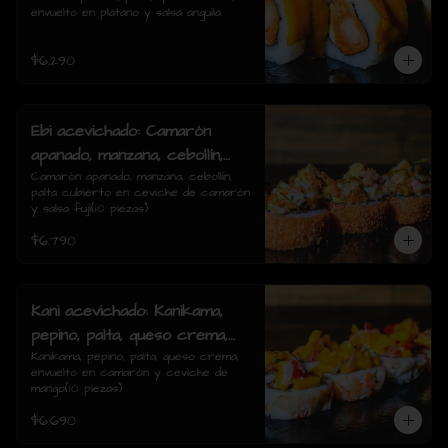
envuelto en plátano y salsa anguila
rolls)
$6.290
Ebi acevichado: Camarón
apanado, manzana, cebollín,
palta cubierto en ceviche de
Camarón apanado, manzana, cebollín, 
palta cubierto en ceviche de camarón 
camarón y salsa fuji(10
y salsa fuji(10 piezas)
piezas)
$6.790
Kani acevichado: Kanikama,
pepino, palta, queso crema,
envuelto en camarón y
Kanikama, pepino, palta, queso crema, 
envuelto en camarón y ceviche de 
ceviche de mango(10 piezas)
mango(10 piezas)
$6.690