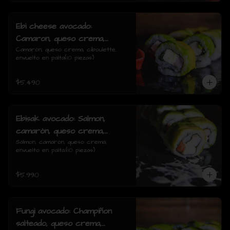
Ebi cheese avocado:
Camaron, queso crema,
ciboulette, envuelto en palta
Camarón, queso crema, ciboulette, 
envuelto en palta(10 piezas)
$5.490
Ebisak avocado: Salmon,
camarón, queso crema,
envuelto en palta.
Salmon, camarón, queso crema, 
envuelto en palta.(10 piezas)
$5.990
Fungi avocado: Champiñon
salteado, queso crema,