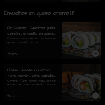
Envueltos en queso crema🥢
Ebi Cheese : Camarón, palta,
cebollín , envuelto en queso
crema.
Camarón, palta, cebollín , envuelto en 
queso crema.(10 piezas)
$5.890
Ebisak Cheese: Camarón
furai, salmón, palta, cebollín,
envuelto en queso crema.
Camarón furai, salmón, palta, cebollín, 
envuelto en queso crema.(10 piezas)
$6.300