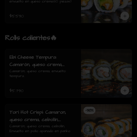
envuelto en queso crema.(10 piezas)
$5.590
Rolls calientes🔥
Ebi Cheese Tempura:
Camarón, queso crema,
envuelto tempura.
Camarón, queso crema, envuelto 
tempura.
$5.790
-
38
%
Tori Hot Crispi: Camaron,
queso crema, cebollin,
Envuelto en pollo apanado en
Camarón, queso crema, cebollín, 
Envuelto en pollo apanado en panko
panko