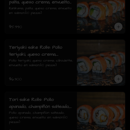
palta, queso crema, envuelto
en salmon.
Kanikama, palta, queso crema, envuelto 
en salmon.(10 piezas)
$5.990
Teriyaki sake Rolls: Pollo
teriyaki, queso crema,
ciboulette, envuelto en
Pollo teriyaki, queso crema, ciboulette, 
envuelto en salmón.(10 piezas)
salmón.
$6.300
Tori sake Rolls: Pollo
apanado, champiñón salteado,
queso crema, envuelto en
Pollo apanado, champiñón salteado, 
queso crema, envuelto en salmón.(10 
salmón.
piezas)