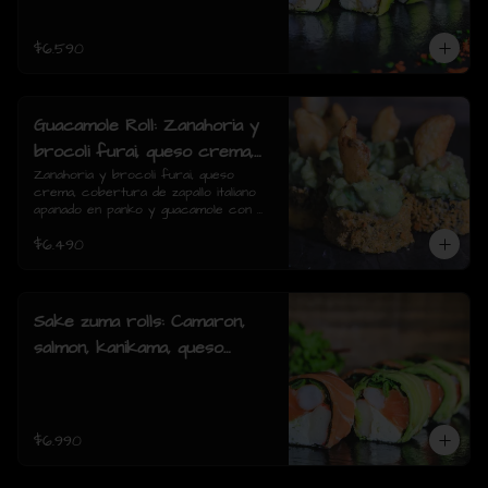
piezas)
$6.590
Guacamole Roll: Zanahoria y
brocoli furai, queso crema,
cobertura de zapallo italiano
Zanahoria y brocoli furai, queso 
crema, cobertura de zapallo italiano 
apanado en panko y
apanado en panko y guacamole con 
guacamole con papas fritas.
papas fritas.(8 piezas)
$6.490
(8 piezas)
Sake zuma rolls: Camaron,
salmon, kanikama, queso
crema, cebollin, envuelto en
palta o mixto (8piezas)
$6.990