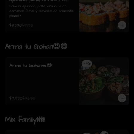
camarón furai y ceviche de
Salmón apanado, palta, envuelto en 
camarón furai y ceviche de salmón.(10 
salmón.(10 piezas)
piezas)
$3.990
$7.190
Arma tu Gohan😍😋
-
14
%
Arma tu Gohan🥗😋
$7.990
$9.290
Mix family👪