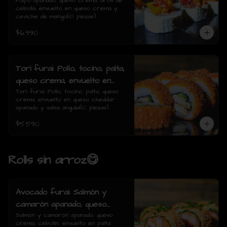
de cebolla, envuelto en queso
Pulpo apanado, queso crema, aros de 
cebolla, envuelto en queso crema y 
crema y ceviche de mango(10
ceviche de mango(10 piezas)
piezas)
$6.990
Tori furai: Pollo, tocino, palta,
queso crema, envuelto en
queso cheddar apanado y
Tori furai: Pollo, tocino, palta, queso 
crema, envuelto en queso cheddar 
salsa anguila(10 piezas)
apanado y salsa anguila(10 piezas)
$5.590
Rolls sin arroz😋
Avocado furai: Salmón y
camarón apanado, queso
crema, cebollín, envuelto en
Salmón y camarón apanado, queso 
crema, cebollín, envuelto en palta 