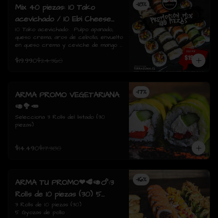
-
18
%
Mix 40 piezas: 10 Tako
acevichado / 10 Ebi Cheese
tempura / 10 Tori Sake Rolls
10 Tako acevichado:  Pulpo apanado, 
queso crema, aros de cebolla, envuelto 
/ 10 Sake Avocado.
en queso crema y ceviche de mango / 
10 Ebi Cheese Tempura: Camarón, 
$19.990
$24.360
queso crema, envuelto tempura./  10 
Tori sake Rolls: Pollo apanado, 
champiñón salteado, queso crema, 
envuelto en salmón / 10 Sake avocado: 
-
17
%
Salmon, queso crema, ciboulette, 
ARMA PROMO VEGETARIANA
envuelto en palta
🥑🥦🥕
Selecciona 3 Rolls del listado (30 
piezas)
$14.490
$17.380
-
16
%
ARMA TU PROMO❤🥩🥑🍗:3
Rolls de 10 piezas (30) 5
Gyozas de pollo
3 Rolls de 10 piezas (30)

5 Gyozas de pollo