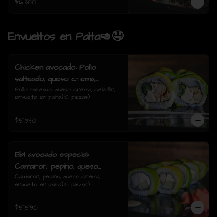
$6.300
Envueltos en Palta🥑🤤
Chicken avocado: Pollo
salteado, queso crema,
cebollin, envuelto en palta.
Pollo salteado, queso crema, cebollín, 
envuelto en palta.(10 piezas)
$5.390
Ebi avocado especial:
Camaron, pepino, queso
crema, envuelto en palta.
Camaron, pepino, queso crema, 
envuelto en palta.(10 piezas)
$5.590