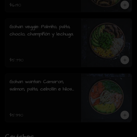
$6.190
Gohan veggie: Palmito, palta,
choclo, champiñón y lechuga.
$5.790
Gohan wantan: Camaron,
salmon, palta, cebollin e hilos
de wantan
$5.990