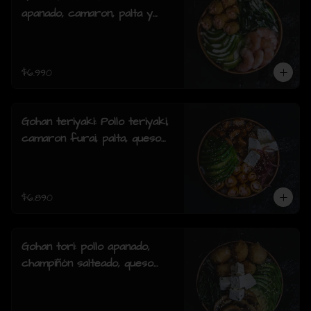
apanado, camaron, palta y
cebollin y salsa acevichada.
$6.990
Gohan teriyaki: Pollo teriyaki,
camaron furai, palta, queso
crema, cebollin y sesamo.
$6.890
Gohan tori: pollo apanado,
champiñón salteado, queso
crema, palta, cebollín y
sesamo.