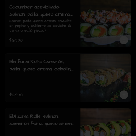
Cucumber acevichado:
Salmón, palta, queso crema,
envuelto en pepino y cubierto
Salmón, palta, queso crema, envuelto 
en pepino y cubierto de ceviche de 
de ceviche de camarones.(8
camarones.(8 piezas)
piezas)
$6.990
Ebi furai Rolls: Camarón,
palta, queso crema, cebollín,
envuelto en salmón apanado
(8 piezas)
$6.990
Ebi zuma Rolls: salmón,
camarón furai, queso crema,
cebollin, envuelto en palta (8