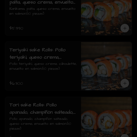
palta, queso crema, envuelto
en salmon.
Kanikama, palta, queso crema, envuelto 
en salmon.(10 piezas)
$5.990
Teriyaki sake Rolls: Pollo
teriyaki, queso crema,
ciboulette, envuelto en
Pollo teriyaki, queso crema, ciboulette, 
envuelto en salmón.(10 piezas)
salmón.
$6.300
Tori sake Rolls: Pollo
apanado, champiñón salteado,
queso crema, envuelto en
Pollo apanado, champiñón salteado, 
queso crema, envuelto en salmón.(10 
salmón.
piezas)