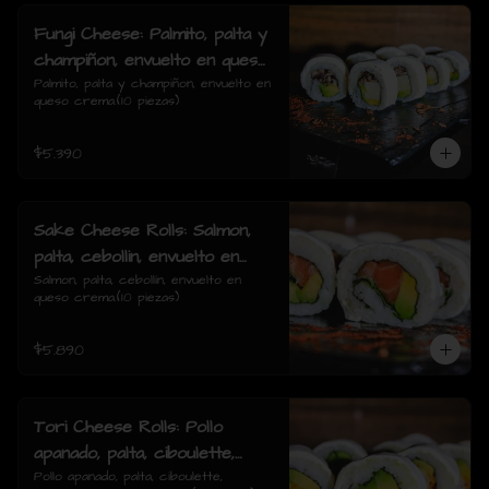
Fungi Cheese: Palmito, palta y
champiñon, envuelto en queso
crema.
Palmito, palta y champiñon, envuelto en 
queso crema.(10 piezas)
$5.390
Sake Cheese Rolls: Salmon,
palta, cebollin, envuelto en
queso crema.
Salmon, palta, cebollín, envuelto en 
queso crema.(10 piezas)
$5.890
Tori Cheese Rolls: Pollo
apanado, palta, ciboulette,
envuelto en queso crema.
Pollo apanado, palta, ciboulette, 