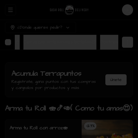
Abrir menu de navegación
Login
¿Dónde quieres pedir?
Bebidas🥤
Cervezas artesanales botellas🍺
Postres
Acumula
Terrapuntos
Únete
Regístrate, gana puntos con tus compras
y canjealos por productos y más
Arma tu Roll 🍣🍤🥑( Como tu amas😍)
-
27
%
Arma tu Roll con arroz🍣