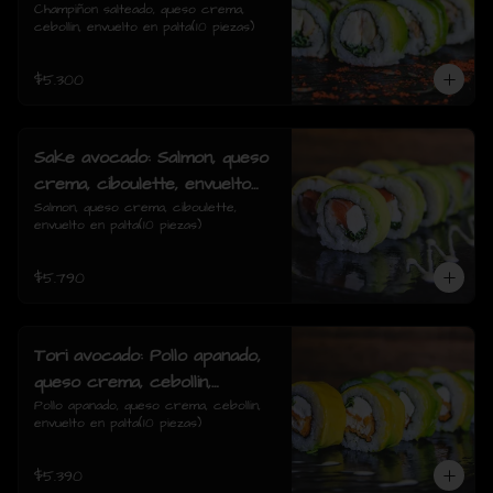
cebollin, envuelto en palta
Champiñon salteado, queso crema, 
cebollin, envuelto en palta(10 piezas)
$5.300
Sake avocado: Salmon, queso
crema, ciboulette, envuelto
en palta
Salmon, queso crema, ciboulette, 
envuelto en palta(10 piezas)
$5.790
Tori avocado: Pollo apanado,
queso crema, cebollin,
envuelto en palta
Pollo apanado, queso crema, cebollin, 
envuelto en palta(10 piezas)
$5.390