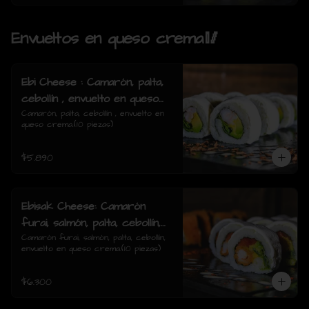
Envueltos en queso crema🥢
Ebi Cheese : Camarón, palta,
cebollín , envuelto en queso
crema.
Camarón, palta, cebollín , envuelto en 
queso crema.(10 piezas)
$5.890
Ebisak Cheese: Camarón
furai, salmón, palta, cebollín,
envuelto en queso crema.
Camarón furai, salmón, palta, cebollín, 
envuelto en queso crema.(10 piezas)
$6.300