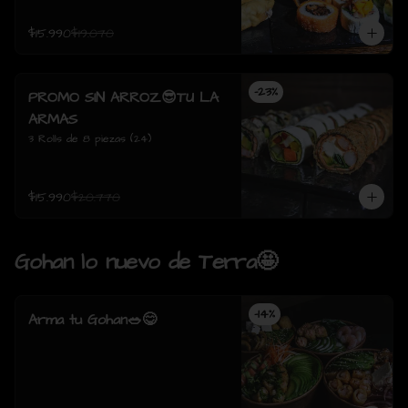
$15.990
$19.070
-
23
%
PROMO SIN ARROZ😎TU LA
ARMAS
3 Rolls de 8 piezas (24)
$15.990
$20.770
Gohan lo nuevo de Terra🤩
-
14
%
Arma tu Gohan🥗😋