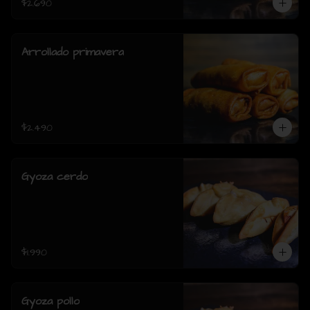
$2.690
Arrollado primavera
$2.490
Gyoza cerdo
$1.990
Gyoza pollo