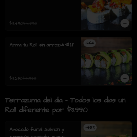
$3.490
$4.790
-
26
%
Arma tu Roll sin arroz🥑🥩🥢
$3.690
$4.990
Terrazuma del dia - Todos los dias un
Roll diferente por $3.990
-
45
%
Avocado furai: Salmón y
camarón apanado, queso