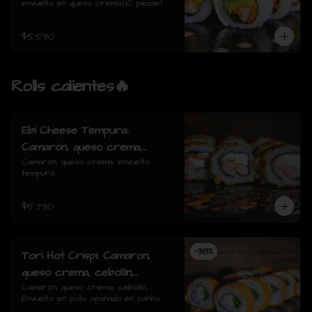
envuelto en queso crema.(10 piezas)
$5.590
Rolls calientes🔥
Ebi Cheese Tempura:
Camarón, queso crema,
envuelto tempura.
Camarón, queso crema, envuelto 
tempura.
$5.790
-
38
%
Tori Hot Crispi: Camaron,
queso crema, cebollin,
Envuelto en pollo apanado en
Camarón, queso crema, cebollín, 
Envuelto en pollo apanado en panko
panko