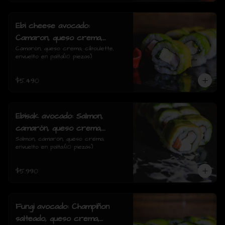
Ebi cheese avocado:
Camaron, queso crema,
ciboulette, envuelto en palta
Camarón, queso crema, ciboulette, 
envuelto en palta(10 piezas)
$5.490
Ebisak avocado: Salmon,
camarón, queso crema,
envuelto en palta.
Salmon, camarón, queso crema, 
envuelto en palta.(10 piezas)
$5.990
Fungi avocado: Champiñon
salteado, queso crema,