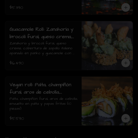
$5.390
Guacamole Roll: Zanahoria y
brocoli furai, queso crema,
cobertura de zapallo italiano
Zanahoria y brocoli furai, queso 
crema, cobertura de zapallo italiano 
apanado en panko y
apanado en panko y guacamole con 
guacamole con papas fritas.
papas fritas.(8 piezas)
$6.490
(8 piezas)
Vegan roll: Palta, champiñón
furai, aros de cebolla,
envuelto en palta y papas
Palta, champiñón furai, aros de cebolla, 
envuelto en palta y papas fritas (10 
fritas (10 piezas)
piezas)
$5.590