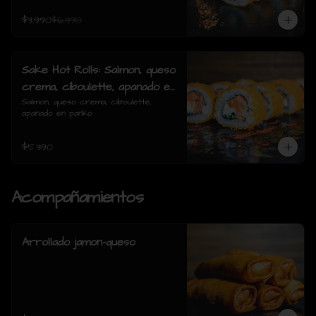
$3.990
$6.390
Sake Hot Rolls: Salmon, queso
crema, ciboulette, apanado en
panko
Salmon, queso crema, ciboulette, 
apanado en panko
$5.390
Acompañamientos
Arrollado jamon-queso