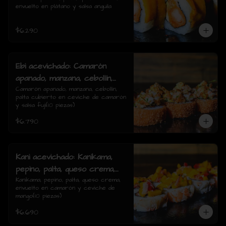
envuelto en plátano y salsa anguila
rolls)
$6.290
Ebi acevichado: Camarón
apanado, manzana, cebollín,
palta cubierto en ceviche de
Camarón apanado, manzana, cebollín, 
palta cubierto en ceviche de camarón 
camarón y salsa fuji(10
y salsa fuji(10 piezas)
piezas)
$6.790
Kani acevichado: Kanikama,
pepino, palta, queso crema,
envuelto en camarón y
Kanikama, pepino, palta, queso crema, 
envuelto en camarón y ceviche de 
ceviche de mango(10 piezas)
mango(10 piezas)
$6.690