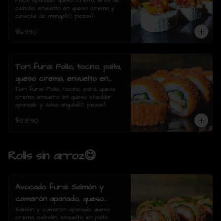
de cebolla, envuelto en queso
Pulpo apanado, queso crema, aros de 
cebolla, envuelto en queso crema y 
crema y ceviche de mango(10
ceviche de mango(10 piezas)
piezas)
$6.990
Tori furai: Pollo, tocino, palta,
queso crema, envuelto en
queso cheddar apanado y
Tori furai: Pollo, tocino, palta, queso 
crema, envuelto en queso cheddar 
salsa anguila(10 piezas)
apanado y salsa anguila(10 piezas)
$5.590
Rolls sin arroz😋
Avocado furai: Salmón y
camarón apanado, queso
crema, cebollín, envuelto en
Salmón y camarón apanado, queso 
crema, cebollín, envuelto en palta 