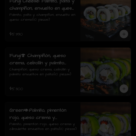
Fungi Cheese: Palmito, palta y
champiñon, envuelto en queso
crema.
Palmito, palta y champiñon, envuelto en 
queso crema.(10 piezas)
$5.390
Fungi🍄 Champiñón, queso
crema, cebollín y palmito
envueltos en palta.
Champiñón, queso crema, cebollín y 
palmito envueltos en palta.(10 piezas)
$5.300
Green🥑:Palmito, pimentón
rojo, queso crema y
ciboulette envueltos en palta.
Palmito, pimentón rojo, queso crema y 
ciboulette envueltos en palta.(10 piezas)