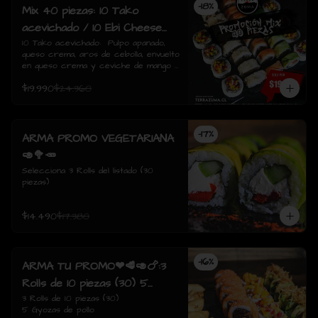
-
18
%
Mix 40 piezas: 10 Tako
acevichado / 10 Ebi Cheese
tempura / 10 Tori Sake Rolls
10 Tako acevichado:  Pulpo apanado, 
queso crema, aros de cebolla, envuelto 
/ 10 Sake Avocado.
en queso crema y ceviche de mango / 
10 Ebi Cheese Tempura: Camarón, 
$19.990
$24.360
queso crema, envuelto tempura./  10 
Tori sake Rolls: Pollo apanado, 
champiñón salteado, queso crema, 
envuelto en salmón / 10 Sake avocado: 
-
17
%
Salmon, queso crema, ciboulette, 
ARMA PROMO VEGETARIANA
envuelto en palta
🥑🥦🥕
Selecciona 3 Rolls del listado (30 
piezas)
$14.490
$17.380
-
16
%
ARMA TU PROMO❤🥩🥑🍗:3
Rolls de 10 piezas (30) 5
Gyozas de pollo
3 Rolls de 10 piezas (30)

5 Gyozas de pollo