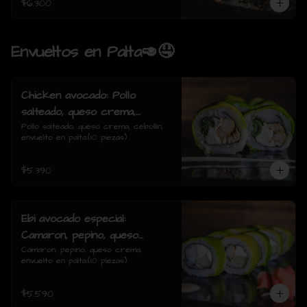
$6.300
Envueltos en Palta🥑🤤
Chicken avocado: Pollo
salteado, queso crema,
cebollin, envuelto en palta.
Pollo salteado, queso crema, cebollín, 
envuelto en palta.(10 piezas)
$5.390
Ebi avocado especial:
Camaron, pepino, queso
crema, envuelto en palta.
Camaron, pepino, queso crema, 
envuelto en palta.(10 piezas)
$5.590