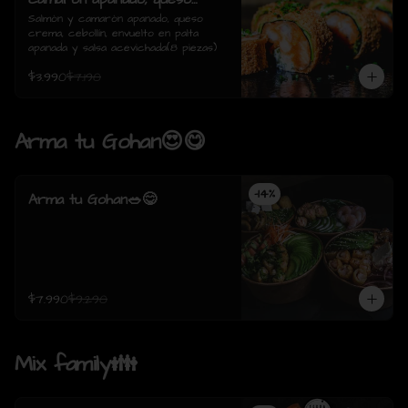
crema, cebollín, envuelto en
Salmón y camarón apanado, queso 
crema, cebollín, envuelto en palta 
palta apanada y salsa
apanada y salsa acevichada(8 piezas)
acevichada(8 piezas)
$3.990
$7.190
Arma tu Gohan😍😋
-
14
%
Arma tu Gohan🥗😋
$7.990
$9.290
Mix family👪