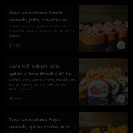
Sake acevichado: Salmón
apanado, palta, envuelto en
camarón furai y ceviche de
Salmón apanado, palta, envuelto en 
camarón furai y ceviche de salmón.(10 
salmón.(10 piezas)
piezas)
$7.190
Sake roll: Salmón, palta,
queso crema envuelto en mix
de salmón, palta y ceviche de
Salmón, palta, queso crema envuelto en 
mix de salmón, palta y ceviche de 
kani(10 piezas)
kani(10 piezas)
$6.890
Tako acevichado: Pulpo
apanado, queso crema, aros