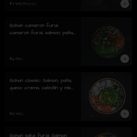
$7.990
$9.290
Gohan camaron furai:
camaron furai, salmon, palta,
cebollin y salsa acevichada.
$6.990
Gohan classic: Salmon, palta,
queso crema, cebollin y mix
de sésamo.
$5.990
Gohan sake furai: Salmon