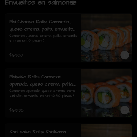
Envueltos en salmon🍣
Ebi Cheese Rolls: Camarón ,
queso crema, palta, envuelto
en salmon.
Camarón , queso crema, palta, envuelto 
en salmon.(10 piezas)
$6.300
Ebisake Rolls: Camaron
apanado, queso crema, palta,
cebollin, envuelto en salmon
Camarón apanado, queso crema, palta, 
cebollín, envuelto en salmón(10 piezas)
$6.590
Kani sake Rolls: Kanikama,