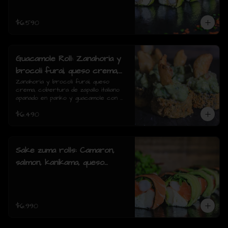
piezas)
$6.590
Guacamole Roll: Zanahoria y
brocoli furai, queso crema,
cobertura de zapallo italiano
Zanahoria y brocoli furai, queso 
crema, cobertura de zapallo italiano 
apanado en panko y
apanado en panko y guacamole con 
guacamole con papas fritas.
papas fritas.(8 piezas)
$6.490
(8 piezas)
Sake zuma rolls: Camaron,
salmon, kanikama, queso
crema, cebollin, envuelto en
palta o mixto (8piezas)
$6.990