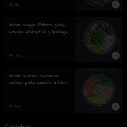
$6.190
Gohan veggie: Palmito, palta,
choclo, champiñón y lechuga.
$5.790
Gohan wantan: Camaron,
salmon, palta, cebollin e hilos
de wantan
$5.990