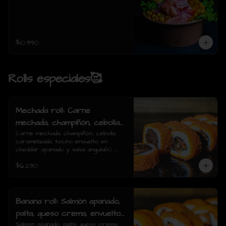
$10.990
Rolls especiales🥰
Mechada roll: Carne
mechada, champiñón, cebolla
caramelizada, tocino envuelto
Carne mechada, champiñón, cebolla 
caramelizada, tocino envuelto en 
en cheddar apanado y salsa
cheddar apanado y salsa anguila(10 
anguila(10 piezas)
piezas)
$6.290
Banana roll: Salmón apanado,
palta, queso crema, envuelto
en plátano y salsa anguila(10
Salmón apanado, palta, queso crema, 