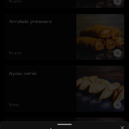
$2.690
Arrollado primavera
$2.490
Gyoza cerdo
$1.990
Gyoza pollo