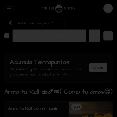
Abrir menu de navegación
Login
¿Dónde quieres pedir?
Arma tu Roll 🍣🍤🥑( Como tu amas😍)
Ter
Acumula
Terrapuntos
Únete
Regístrate, gana puntos con tus compras
y canjealos por productos y más
Arma tu Roll 🍣🍤🥑( Como tu amas😍)
-
27
%
Arma tu Roll con arroz🍣