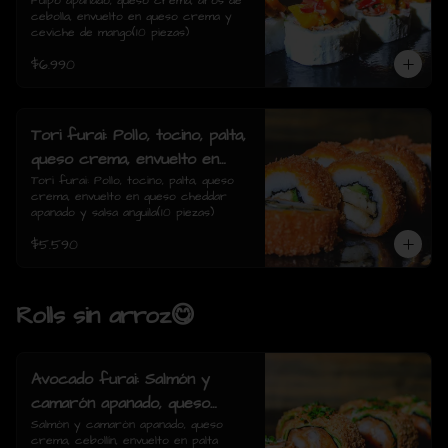
de cebolla, envuelto en queso
Pulpo apanado, queso crema, aros de 
cebolla, envuelto en queso crema y 
crema y ceviche de mango(10
ceviche de mango(10 piezas)
piezas)
$6.990
Tori furai: Pollo, tocino, palta,
queso crema, envuelto en
queso cheddar apanado y
Tori furai: Pollo, tocino, palta, queso 
crema, envuelto en queso cheddar 
salsa anguila(10 piezas)
apanado y salsa anguila(10 piezas)
$5.590
Rolls sin arroz😋
Avocado furai: Salmón y
camarón apanado, queso
crema, cebollín, envuelto en
Salmón y camarón apanado, queso 
crema, cebollín, envuelto en palta 