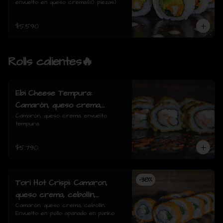
envuelto en queso crema.(10 piezas)
$5.590
Rolls calientes🔥
Ebi Cheese Tempura:
Camarón, queso crema,
envuelto tempura.
Camarón, queso crema, envuelto 
tempura.
$5.790
-
38
%
Tori Hot Crispi: Camaron,
queso crema, cebollin,
Envuelto en pollo apanado en
Camarón, queso crema, cebollín, 
Envuelto en pollo apanado en panko
panko