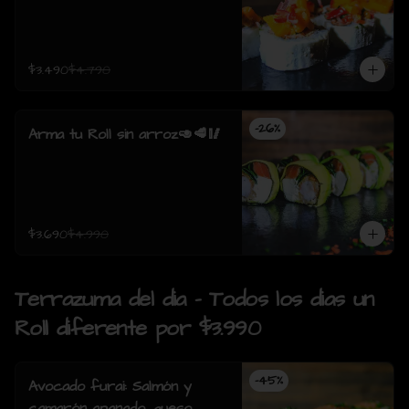
$3.490
$4.790
-
26
%
Arma tu Roll sin arroz🥑🥩🥢
$3.690
$4.990
Terrazuma del dia - Todos los dias un
Roll diferente por $3.990
-
45
%
Avocado furai: Salmón y
camarón apanado, queso