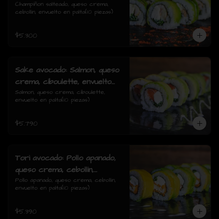
cebollin, envuelto en palta
Champiñon salteado, queso crema, 
cebollin, envuelto en palta(10 piezas)
$5.300
Sake avocado: Salmon, queso
crema, ciboulette, envuelto
en palta
Salmon, queso crema, ciboulette, 
envuelto en palta(10 piezas)
$5.790
Tori avocado: Pollo apanado,
queso crema, cebollin,
envuelto en palta
Pollo apanado, queso crema, cebollin, 
envuelto en palta(10 piezas)
$5.390