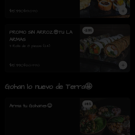
$15.990
$19.070
-
23
%
PROMO SIN ARROZ😎TU LA
ARMAS
3 Rolls de 8 piezas (24)
$15.990
$20.770
Gohan lo nuevo de Terra🤩
-
14
%
Arma tu Gohan🥗😋