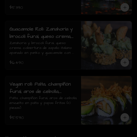
$5.390
Guacamole Roll: Zanahoria y
brocoli furai, queso crema,
cobertura de zapallo italiano
Zanahoria y brocoli furai, queso 
crema, cobertura de zapallo italiano 
apanado en panko y
apanado en panko y guacamole con 
guacamole con papas fritas.
papas fritas.(8 piezas)
$6.490
(8 piezas)
Vegan roll: Palta, champiñón
furai, aros de cebolla,
envuelto en palta y papas
Palta, champiñón furai, aros de cebolla, 
envuelto en palta y papas fritas (10 
fritas (10 piezas)
piezas)
$5.590