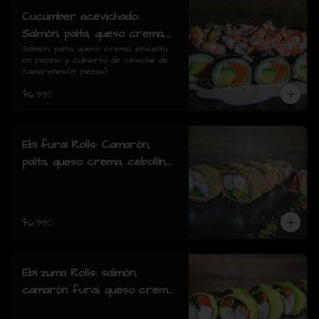
Cucumber acevichado:
Salmón, palta, queso crema,
envuelto en pepino y cubierto
Salmón, palta, queso crema, envuelto 
en pepino y cubierto de ceviche de 
de ceviche de camarones.(8
camarones.(8 piezas)
piezas)
$6.990
Ebi furai Rolls: Camarón,
palta, queso crema, cebollín,
envuelto en salmón apanado
(8 piezas)
$6.990
Ebi zuma Rolls: salmón,
camarón furai, queso crema,
cebollin, envuelto en palta (8