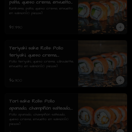
palta, queso crema, envuelto
en salmon.
Kanikama, palta, queso crema, envuelto 
en salmon.(10 piezas)
$5.990
Teriyaki sake Rolls: Pollo
teriyaki, queso crema,
ciboulette, envuelto en
Pollo teriyaki, queso crema, ciboulette, 
envuelto en salmón.(10 piezas)
salmón.
$6.300
Tori sake Rolls: Pollo
apanado, champiñón salteado,
queso crema, envuelto en
Pollo apanado, champiñón salteado, 
queso crema, envuelto en salmón.(10 
salmón.
piezas)