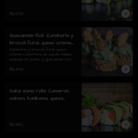
piezas)
$6.590
Guacamole Roll: Zanahoria y
brocoli furai, queso crema,
cobertura de zapallo italiano
Zanahoria y brocoli furai, queso 
crema, cobertura de zapallo italiano 
apanado en panko y
apanado en panko y guacamole con 
guacamole con papas fritas.
papas fritas.(8 piezas)
$6.490
(8 piezas)
Sake zuma rolls: Camaron,
salmon, kanikama, queso
crema, cebollin, envuelto en
palta o mixto (8piezas)
$6.990