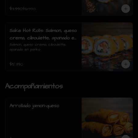
$3.990
$6.390
Sake Hot Rolls: Salmon, queso
crema, ciboulette, apanado en
panko
Salmon, queso crema, ciboulette, 
apanado en panko
$5.390
Acompañamientos
Arrollado jamon-queso