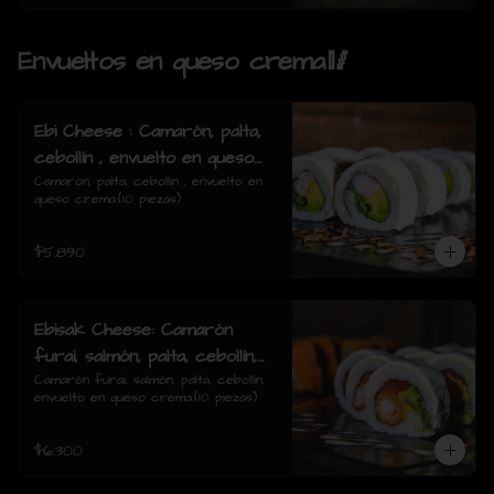
Envueltos en queso crema🥢
Ebi Cheese : Camarón, palta,
cebollín , envuelto en queso
crema.
Camarón, palta, cebollín , envuelto en 
queso crema.(10 piezas)
$5.890
Ebisak Cheese: Camarón
furai, salmón, palta, cebollín,
envuelto en queso crema.
Camarón furai, salmón, palta, cebollín, 
envuelto en queso crema.(10 piezas)
$6.300