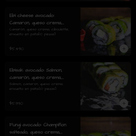
Ebi cheese avocado:
Camaron, queso crema,
ciboulette, envuelto en palta
Camarón, queso crema, ciboulette, 
envuelto en palta(10 piezas)
$5.490
Ebisak avocado: Salmon,
camarón, queso crema,
envuelto en palta.
Salmon, camarón, queso crema, 
envuelto en palta.(10 piezas)
$5.990
Fungi avocado: Champiñon
salteado, queso crema,