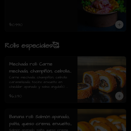
$10.990
Rolls especiales🥰
Mechada roll: Carne
mechada, champiñón, cebolla
caramelizada, tocino envuelto
Carne mechada, champiñón, cebolla 
caramelizada, tocino envuelto en 
en cheddar apanado y salsa
cheddar apanado y salsa anguila(10 
anguila(10 piezas)
piezas)
$6.290
Banana roll: Salmón apanado,
palta, queso crema, envuelto
en plátano y salsa anguila(10
Salmón apanado, palta, queso crema, 