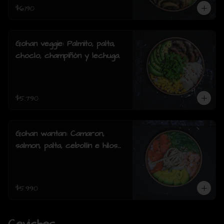
$6.190
Gohan veggie: Palmito, palta,
choclo, champiñón y lechuga.
$5.790
Gohan wantan: Camaron,
salmon, palta, cebollin e hilos
de wantan
$5.990