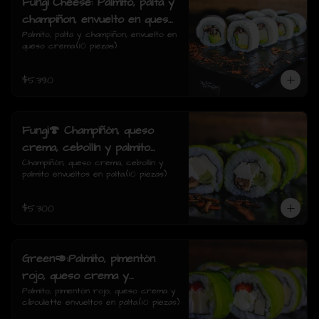
Fungi Cheese: Palmito, palta y
champiñon, envuelto en queso
crema.
Palmito, palta y champiñon, envuelto en 
queso crema.(10 piezas)
$5.390
Fungi🍄 Champiñón, queso
crema, cebollín y palmito
envueltos en palta.
Champiñón, queso crema, cebollín y 
palmito envueltos en palta.(10 piezas)
$5.300
Green🥑:Palmito, pimentón
rojo, queso crema y
ciboulette envueltos en palta.
Palmito, pimentón rojo, queso crema y 
ciboulette envueltos en palta.(10 piezas)