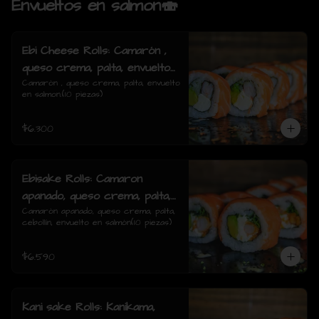
Envueltos en salmon🍣
Ebi Cheese Rolls: Camarón ,
queso crema, palta, envuelto
en salmon.
Camarón , queso crema, palta, envuelto 
en salmon.(10 piezas)
$6.300
Ebisake Rolls: Camaron
apanado, queso crema, palta,
cebollin, envuelto en salmon
Camarón apanado, queso crema, palta, 
cebollín, envuelto en salmón(10 piezas)
$6.590
Kani sake Rolls: Kanikama,