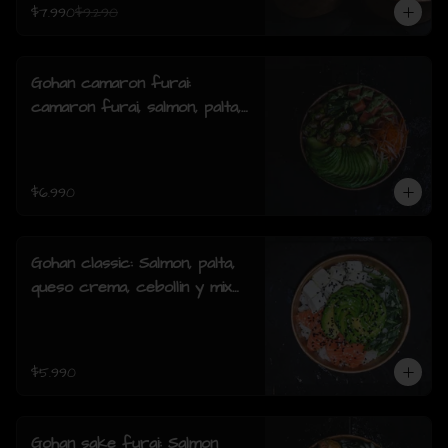
$7.990
$9.290
Gohan camaron furai:
camaron furai, salmon, palta,
cebollin y salsa acevichada.
$6.990
Gohan classic: Salmon, palta,
queso crema, cebollin y mix
de sésamo.
$5.990
Gohan sake furai: Salmon