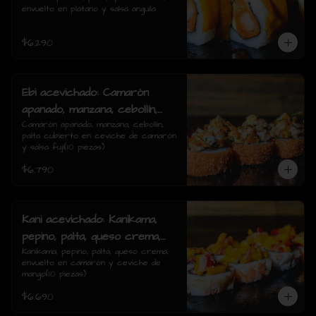
envuelto en plátano y salsa anguila
rolls)
$6.290
Ebi acevichado: Camarón
apanado, manzana, cebollín,
palta cubierto en ceviche de
Camarón apanado, manzana, cebollín, 
palta cubierto en ceviche de camarón 
camarón y salsa fuji(10
y salsa fuji(10 piezas)
piezas)
$6.790
Kani acevichado: Kanikama,
pepino, palta, queso crema,
envuelto en camarón y
Kanikama, pepino, palta, queso crema, 
envuelto en camarón y ceviche de 
ceviche de mango(10 piezas)
mango(10 piezas)
$6.690