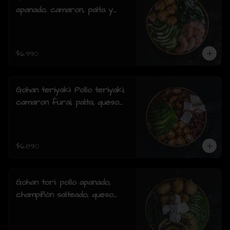
apanado, camaron, palta y
cebollin y salsa acevichada.
$6.990
Gohan teriyaki: Pollo teriyaki,
camaron furai, palta, queso
crema, cebollin y sesamo.
$6.890
Gohan tori: pollo apanado,
champiñón salteado, queso
crema, palta, cebollín y
sesamo.