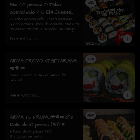
-
18
%
Mix 40 piezas: 10 Tako
acevichado / 10 Ebi Cheese
tempura / 10 Tori Sake Rolls
10 Tako acevichado:  Pulpo apanado, 
queso crema, aros de cebolla, envuelto 
/ 10 Sake Avocado.
en queso crema y ceviche de mango / 
10 Ebi Cheese Tempura: Camarón, 
$19.990
$24.360
queso crema, envuelto tempura./  10 
Tori sake Rolls: Pollo apanado, 
champiñón salteado, queso crema, 
envuelto en salmón / 10 Sake avocado: 
-
17
%
Salmon, queso crema, ciboulette, 
ARMA PROMO VEGETARIANA
envuelto en palta
🥑🥦🥕
Selecciona 3 Rolls del listado (30 
piezas)
$14.490
$17.380
-
16
%
ARMA TU PROMO❤🥩🥑🍗:3
Rolls de 10 piezas (30) 5
Gyozas de pollo
3 Rolls de 10 piezas (30)

5 Gyozas de pollo