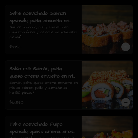
Sake acevichado: Salmón
apanado, palta, envuelto en
camarón furai y ceviche de
Salmón apanado, palta, envuelto en 
camarón furai y ceviche de salmón.(10 
salmón.(10 piezas)
piezas)
$7.190
Sake roll: Salmón, palta,
queso crema envuelto en mix
de salmón, palta y ceviche de
Salmón, palta, queso crema envuelto en 
mix de salmón, palta y ceviche de 
kani(10 piezas)
kani(10 piezas)
$6.890
Tako acevichado: Pulpo
apanado, queso crema, aros