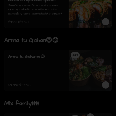
crema, cebollín, envuelto en
Salmón y camarón apanado, queso 
crema, cebollín, envuelto en palta 
palta apanada y salsa
apanada y salsa acevichada(8 piezas)
acevichada(8 piezas)
$3.990
$7.190
Arma tu Gohan😍😋
-
14
%
Arma tu Gohan🥗😋
$7.990
$9.290
Mix family👪