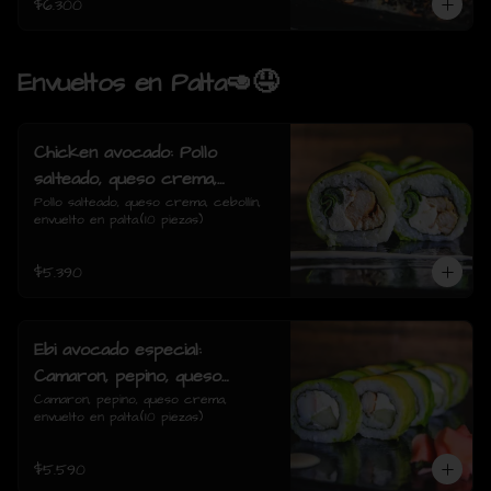
$6.300
Envueltos en Palta🥑🤤
Chicken avocado: Pollo
salteado, queso crema,
cebollin, envuelto en palta.
Pollo salteado, queso crema, cebollín, 
envuelto en palta.(10 piezas)
$5.390
Ebi avocado especial:
Camaron, pepino, queso
crema, envuelto en palta.
Camaron, pepino, queso crema, 
envuelto en palta.(10 piezas)
$5.590