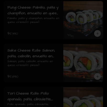
Fungi Cheese: Palmito, palta y
champiñon, envuelto en queso
crema.
Palmito, palta y champiñon, envuelto en 
queso crema.(10 piezas)
$5.390
Sake Cheese Rolls: Salmon,
palta, cebollin, envuelto en
queso crema.
Salmon, palta, cebollín, envuelto en 
queso crema.(10 piezas)
$5.890
Tori Cheese Rolls: Pollo
apanado, palta, ciboulette,
envuelto en queso crema.
Pollo apanado, palta, ciboulette, 