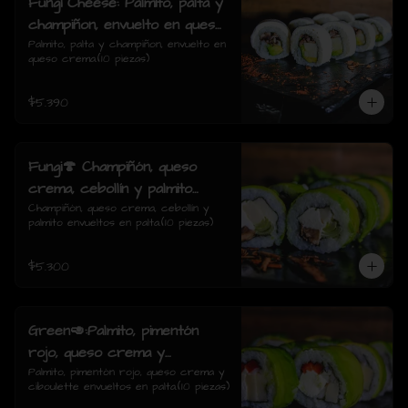
Fungi Cheese: Palmito, palta y
champiñon, envuelto en queso
crema.
Palmito, palta y champiñon, envuelto en 
queso crema.(10 piezas)
$5.390
Fungi🍄 Champiñón, queso
crema, cebollín y palmito
envueltos en palta.
Champiñón, queso crema, cebollín y 
palmito envueltos en palta.(10 piezas)
$5.300
Green🥑:Palmito, pimentón
rojo, queso crema y
ciboulette envueltos en palta.
Palmito, pimentón rojo, queso crema y 
ciboulette envueltos en palta.(10 piezas)