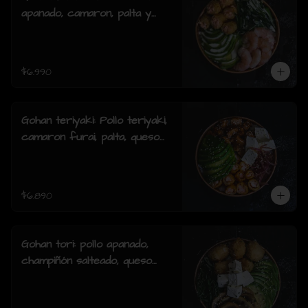
apanado, camaron, palta y
cebollin y salsa acevichada.
$6.990
Gohan teriyaki: Pollo teriyaki,
camaron furai, palta, queso
crema, cebollin y sesamo.
$6.890
Gohan tori: pollo apanado,
champiñón salteado, queso
crema, palta, cebollín y
sesamo.