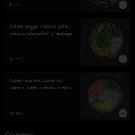
$6.190
Gohan veggie: Palmito, palta,
choclo, champiñón y lechuga.
$5.790
Gohan wantan: Camaron,
salmon, palta, cebollin e hilos
de wantan
$5.990