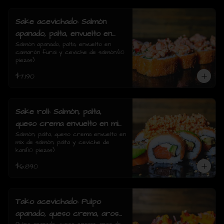
Sake acevichado: Salmón
apanado, palta, envuelto en
camarón furai y ceviche de
Salmón apanado, palta, envuelto en 
camarón furai y ceviche de salmón.(10 
salmón.(10 piezas)
piezas)
$7.190
Sake roll: Salmón, palta,
queso crema envuelto en mix
de salmón, palta y ceviche de
Salmón, palta, queso crema envuelto en 
mix de salmón, palta y ceviche de 
kani(10 piezas)
kani(10 piezas)
$6.890
Tako acevichado: Pulpo
apanado, queso crema, aros