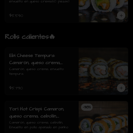
envuelto en queso crema.(10 piezas)
$5.590
Rolls calientes🔥
Ebi Cheese Tempura:
Camarón, queso crema,
envuelto tempura.
Camarón, queso crema, envuelto 
tempura.
$5.790
-
38
%
Tori Hot Crispi: Camaron,
queso crema, cebollin,
Envuelto en pollo apanado en
Camarón, queso crema, cebollín, 
Envuelto en pollo apanado en panko
panko