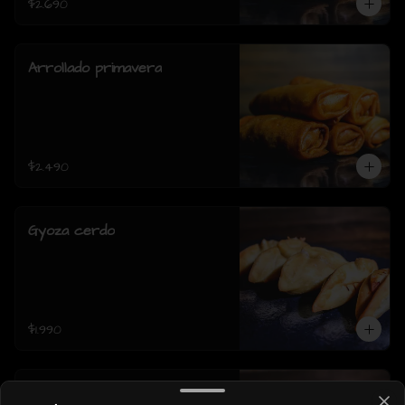
$2.690
Arrollado primavera
$2.490
Gyoza cerdo
$1.990
Gyoza pollo