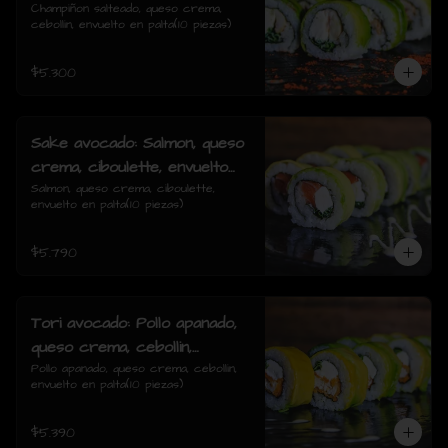
cebollin, envuelto en palta
Champiñon salteado, queso crema, 
cebollin, envuelto en palta(10 piezas)
$5.300
Sake avocado: Salmon, queso
crema, ciboulette, envuelto
en palta
Salmon, queso crema, ciboulette, 
envuelto en palta(10 piezas)
$5.790
Tori avocado: Pollo apanado,
queso crema, cebollin,
envuelto en palta
Pollo apanado, queso crema, cebollin, 
envuelto en palta(10 piezas)
$5.390