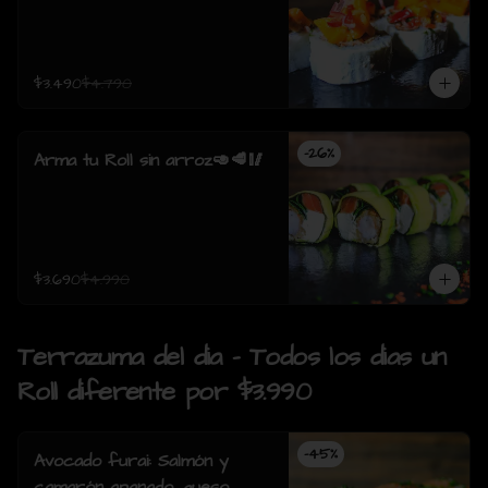
$3.490
$4.790
-
26
%
Arma tu Roll sin arroz🥑🥩🥢
$3.690
$4.990
Terrazuma del dia - Todos los dias un
Roll diferente por $3.990
-
45
%
Avocado furai: Salmón y
camarón apanado, queso