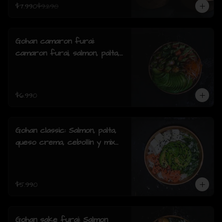
$7.990
$9.290
Gohan camaron furai:
camaron furai, salmon, palta,
cebollin y salsa acevichada.
$6.990
Gohan classic: Salmon, palta,
queso crema, cebollin y mix
de sésamo.
$5.990
Gohan sake furai: Salmon