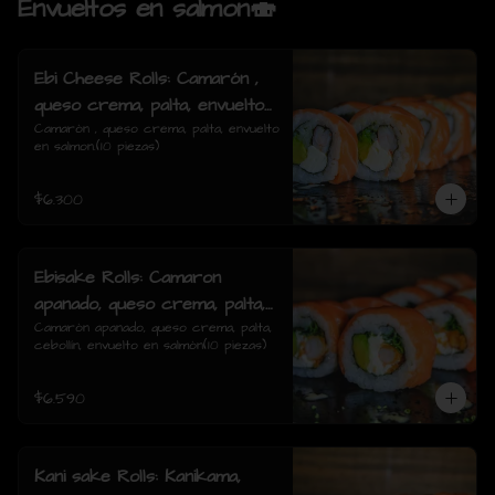
Envueltos en salmon🍣
Ebi Cheese Rolls: Camarón ,
queso crema, palta, envuelto
en salmon.
Camarón , queso crema, palta, envuelto 
en salmon.(10 piezas)
$6.300
Ebisake Rolls: Camaron
apanado, queso crema, palta,
cebollin, envuelto en salmon
Camarón apanado, queso crema, palta, 
cebollín, envuelto en salmón(10 piezas)
$6.590
Kani sake Rolls: Kanikama,