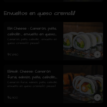
Envueltos en queso crema🥢
Ebi Cheese : Camarón, palta,
cebollín , envuelto en queso
crema.
Camarón, palta, cebollín , envuelto en 
queso crema.(10 piezas)
$5.890
Ebisak Cheese: Camarón
furai, salmón, palta, cebollín,
envuelto en queso crema.
Camarón furai, salmón, palta, cebollín, 
envuelto en queso crema.(10 piezas)
$6.300