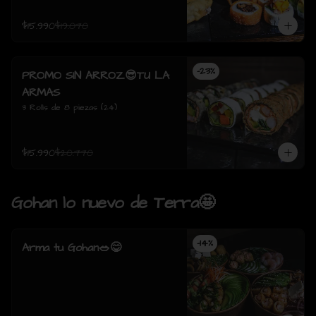
$15.990
$19.070
-
23
%
PROMO SIN ARROZ😎TU LA
ARMAS
3 Rolls de 8 piezas (24)
$15.990
$20.770
Gohan lo nuevo de Terra🤩
-
14
%
Arma tu Gohan🥗😋