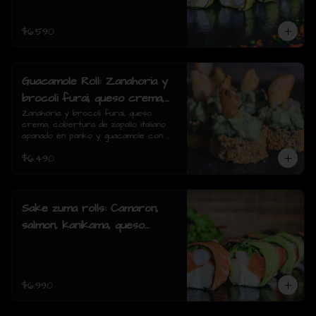
piezas)
$6.590
Guacamole Roll: Zanahoria y
brocoli furai, queso crema,
cobertura de zapallo italiano
Zanahoria y brocoli furai, queso 
crema, cobertura de zapallo italiano 
apanado en panko y
apanado en panko y guacamole con 
guacamole con papas fritas.
papas fritas.(8 piezas)
$6.490
(8 piezas)
Sake zuma rolls: Camaron,
salmon, kanikama, queso
crema, cebollin, envuelto en
palta o mixto (8piezas)
$6.990