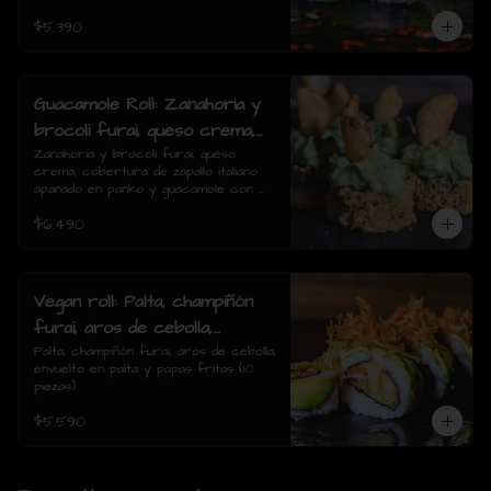
$5.390
Guacamole Roll: Zanahoria y
brocoli furai, queso crema,
cobertura de zapallo italiano
Zanahoria y brocoli furai, queso 
crema, cobertura de zapallo italiano 
apanado en panko y
apanado en panko y guacamole con 
guacamole con papas fritas.
papas fritas.(8 piezas)
$6.490
(8 piezas)
Vegan roll: Palta, champiñón
furai, aros de cebolla,
envuelto en palta y papas
Palta, champiñón furai, aros de cebolla, 
envuelto en palta y papas fritas (10 
fritas (10 piezas)
piezas)
$5.590