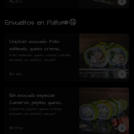
$6.300
Envueltos en Palta🥑🤤
Chicken avocado: Pollo
salteado, queso crema,
cebollin, envuelto en palta.
Pollo salteado, queso crema, cebollín, 
envuelto en palta.(10 piezas)
$5.390
Ebi avocado especial:
Camaron, pepino, queso
crema, envuelto en palta.
Camaron, pepino, queso crema, 
envuelto en palta.(10 piezas)
$5.590