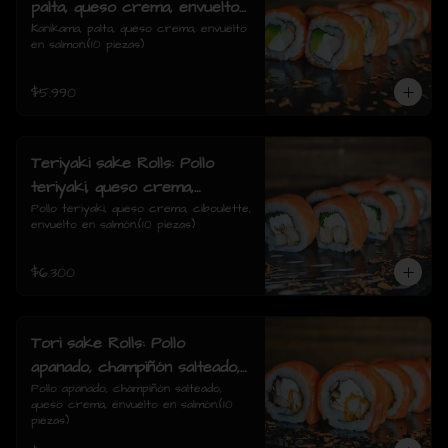
palta, queso crema, envuelto
en salmon.
Kanikama, palta, queso crema, envuelto 
en salmon.(10 piezas)
$5.990
Teriyaki sake Rolls: Pollo
teriyaki, queso crema,
ciboulette, envuelto en
Pollo teriyaki, queso crema, ciboulette, 
envuelto en salmón.(10 piezas)
salmón.
$6.300
Tori sake Rolls: Pollo
apanado, champiñón salteado,
queso crema, envuelto en
Pollo apanado, champiñón salteado, 
queso crema, envuelto en salmón.(10 
salmón.
piezas)