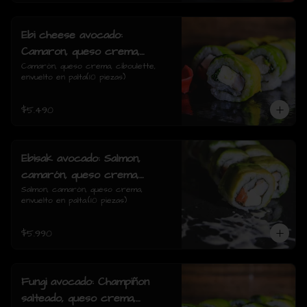
Ebi cheese avocado:
Camaron, queso crema,
ciboulette, envuelto en palta
Camarón, queso crema, ciboulette, 
envuelto en palta(10 piezas)
$5.490
Ebisak avocado: Salmon,
camarón, queso crema,
envuelto en palta.
Salmon, camarón, queso crema, 
envuelto en palta.(10 piezas)
$5.990
Fungi avocado: Champiñon
salteado, queso crema,