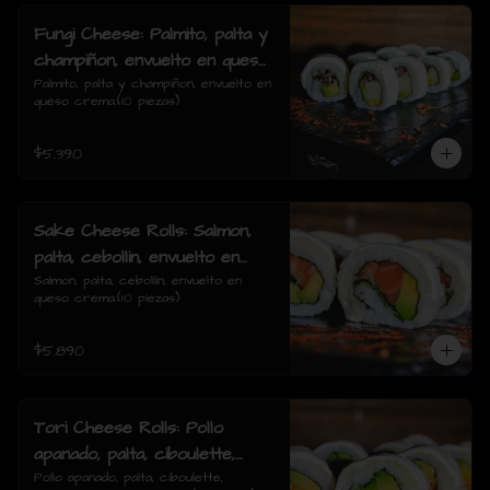
Fungi Cheese: Palmito, palta y
champiñon, envuelto en queso
crema.
Palmito, palta y champiñon, envuelto en 
queso crema.(10 piezas)
$5.390
Sake Cheese Rolls: Salmon,
palta, cebollin, envuelto en
queso crema.
Salmon, palta, cebollín, envuelto en 
queso crema.(10 piezas)
$5.890
Tori Cheese Rolls: Pollo
apanado, palta, ciboulette,
envuelto en queso crema.
Pollo apanado, palta, ciboulette, 