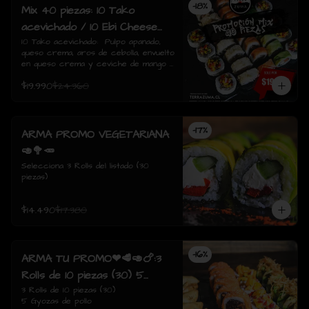
-
18
%
Mix 40 piezas: 10 Tako
acevichado / 10 Ebi Cheese
tempura / 10 Tori Sake Rolls
10 Tako acevichado:  Pulpo apanado, 
queso crema, aros de cebolla, envuelto 
/ 10 Sake Avocado.
en queso crema y ceviche de mango / 
10 Ebi Cheese Tempura: Camarón, 
$19.990
$24.360
queso crema, envuelto tempura./  10 
Tori sake Rolls: Pollo apanado, 
champiñón salteado, queso crema, 
envuelto en salmón / 10 Sake avocado: 
-
17
%
Salmon, queso crema, ciboulette, 
ARMA PROMO VEGETARIANA
envuelto en palta
🥑🥦🥕
Selecciona 3 Rolls del listado (30 
piezas)
$14.490
$17.380
-
16
%
ARMA TU PROMO❤🥩🥑🍗:3
Rolls de 10 piezas (30) 5
Gyozas de pollo
3 Rolls de 10 piezas (30)

5 Gyozas de pollo