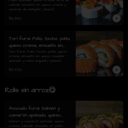
de cebolla, envuelto en queso
Pulpo apanado, queso crema, aros de 
cebolla, envuelto en queso crema y 
crema y ceviche de mango(10
ceviche de mango(10 piezas)
piezas)
$6.990
Tori furai: Pollo, tocino, palta,
queso crema, envuelto en
queso cheddar apanado y
Tori furai: Pollo, tocino, palta, queso 
crema, envuelto en queso cheddar 
salsa anguila(10 piezas)
apanado y salsa anguila(10 piezas)
$5.590
Rolls sin arroz😋
Avocado furai: Salmón y
camarón apanado, queso
crema, cebollín, envuelto en
Salmón y camarón apanado, queso 
crema, cebollín, envuelto en palta 