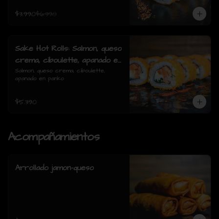
$3.990
$6.390
Sake Hot Rolls: Salmon, queso
crema, ciboulette, apanado en
panko
Salmon, queso crema, ciboulette, 
apanado en panko
$5.390
Acompañamientos
Arrollado jamon-queso