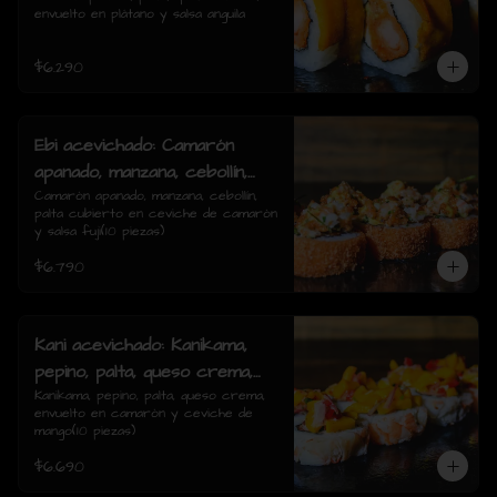
envuelto en plátano y salsa anguila
rolls)
$6.290
Ebi acevichado: Camarón
apanado, manzana, cebollín,
palta cubierto en ceviche de
Camarón apanado, manzana, cebollín, 
palta cubierto en ceviche de camarón 
camarón y salsa fuji(10
y salsa fuji(10 piezas)
piezas)
$6.790
Kani acevichado: Kanikama,
pepino, palta, queso crema,
envuelto en camarón y
Kanikama, pepino, palta, queso crema, 
envuelto en camarón y ceviche de 
ceviche de mango(10 piezas)
mango(10 piezas)
$6.690