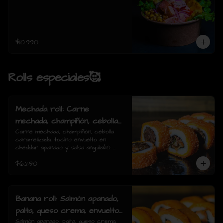
$10.990
Rolls especiales🥰
Mechada roll: Carne
mechada, champiñón, cebolla
caramelizada, tocino envuelto
Carne mechada, champiñón, cebolla 
caramelizada, tocino envuelto en 
en cheddar apanado y salsa
cheddar apanado y salsa anguila(10 
anguila(10 piezas)
piezas)
$6.290
Banana roll: Salmón apanado,
palta, queso crema, envuelto
en plátano y salsa anguila(10
Salmón apanado, palta, queso crema, 