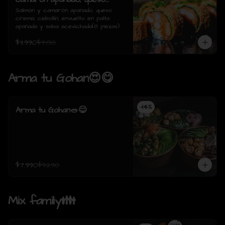
crema, cebollín, envuelto en
Salmón y camarón apanado, queso 
crema, cebollín, envuelto en palta 
palta apanada y salsa
apanada y salsa acevichada(8 piezas)
acevichada(8 piezas)
$3.990
$7.190
Arma tu Gohan😍😋
-
14
%
Arma tu Gohan🥗😋
$7.990
$9.290
Mix family👪