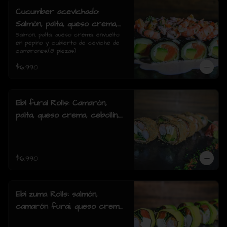
Cucumber acevichado:
Salmón, palta, queso crema,
envuelto en pepino y cubierto
Salmón, palta, queso crema, envuelto 
en pepino y cubierto de ceviche de 
de ceviche de camarones.(8
camarones.(8 piezas)
piezas)
$6.990
Ebi furai Rolls: Camarón,
palta, queso crema, cebollín,
envuelto en salmón apanado
(8 piezas)
$6.990
Ebi zuma Rolls: salmón,
camarón furai, queso crema,
cebollin, envuelto en palta (8