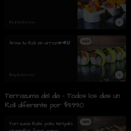
$3.490
$4.790
-
26
%
Arma tu Roll sin arroz🥑🥩🥢
$3.690
$4.990
Terrazuma del dia - Todos los dias un
Roll diferente por $3.990
-
38
%
Tori zuma Rolls: pollo teriyaki,
champiñon furai, queso