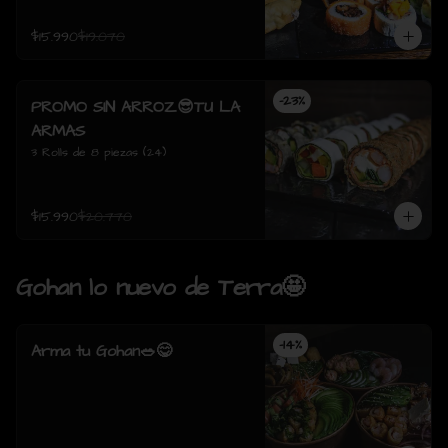
$15.990
$19.070
-
23
%
PROMO SIN ARROZ😎TU LA
ARMAS
3 Rolls de 8 piezas (24)
$15.990
$20.770
Gohan lo nuevo de Terra🤩
-
14
%
Arma tu Gohan🥗😋