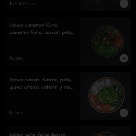
$7.990
$9.290
Gohan camaron furai:
camaron furai, salmon, palta,
cebollin y salsa acevichada.
$6.990
Gohan classic: Salmon, palta,
queso crema, cebollin y mix
de sésamo.
$5.990
Gohan sake furai: Salmon