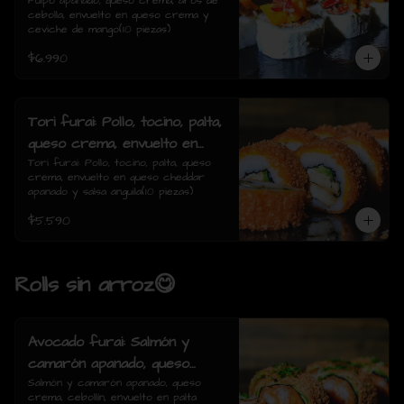
de cebolla, envuelto en queso
Pulpo apanado, queso crema, aros de 
cebolla, envuelto en queso crema y 
crema y ceviche de mango(10
ceviche de mango(10 piezas)
piezas)
$6.990
Tori furai: Pollo, tocino, palta,
queso crema, envuelto en
queso cheddar apanado y
Tori furai: Pollo, tocino, palta, queso 
crema, envuelto en queso cheddar 
salsa anguila(10 piezas)
apanado y salsa anguila(10 piezas)
$5.590
Rolls sin arroz😋
Avocado furai: Salmón y
camarón apanado, queso
crema, cebollín, envuelto en
Salmón y camarón apanado, queso 
crema, cebollín, envuelto en palta 