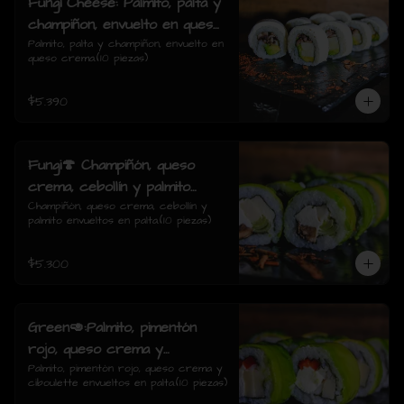
Fungi Cheese: Palmito, palta y
champiñon, envuelto en queso
crema.
Palmito, palta y champiñon, envuelto en 
queso crema.(10 piezas)
$5.390
Fungi🍄 Champiñón, queso
crema, cebollín y palmito
envueltos en palta.
Champiñón, queso crema, cebollín y 
palmito envueltos en palta.(10 piezas)
$5.300
Green🥑:Palmito, pimentón
rojo, queso crema y
ciboulette envueltos en palta.
Palmito, pimentón rojo, queso crema y 
ciboulette envueltos en palta.(10 piezas)