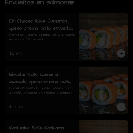
Envueltos en salmon🍣
Ebi Cheese Rolls: Camarón ,
queso crema, palta, envuelto
en salmon.
Camarón , queso crema, palta, envuelto 
en salmon.(10 piezas)
$6.300
Ebisake Rolls: Camaron
apanado, queso crema, palta,
cebollin, envuelto en salmon
Camarón apanado, queso crema, palta, 
cebollín, envuelto en salmón(10 piezas)
$6.590
Kani sake Rolls: Kanikama,