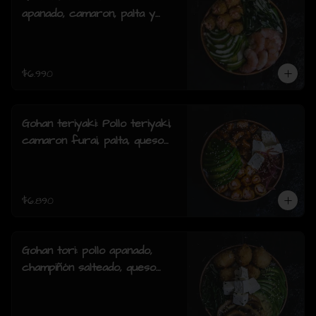
apanado, camaron, palta y
cebollin y salsa acevichada.
$6.990
Gohan teriyaki: Pollo teriyaki,
camaron furai, palta, queso
crema, cebollin y sesamo.
$6.890
Gohan tori: pollo apanado,
champiñón salteado, queso
crema, palta, cebollín y
sesamo.