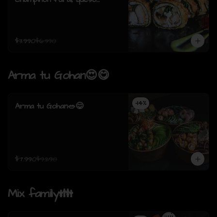
crema, cebollin, envuelto en
pollo apanado (8 piezas)
$3.990
$6.390
Arma tu Gohan😍😋
-
14
%
Arma tu Gohan🥗😋
$7.990
$9.290
Mix family👪