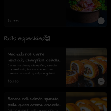
$10.990
Rolls especiales🥰
Mechada roll: Carne
mechada, champiñón, cebolla
caramelizada, tocino envuelto
Carne mechada, champiñón, cebolla 
caramelizada, tocino envuelto en 
en cheddar apanado y salsa
cheddar apanado y salsa anguila(10 
anguila(10 piezas)
piezas)
$6.290
Banana roll: Salmón apanado,
palta, queso crema, envuelto
en plátano y salsa anguila(10
Salmón apanado, palta, queso crema, 