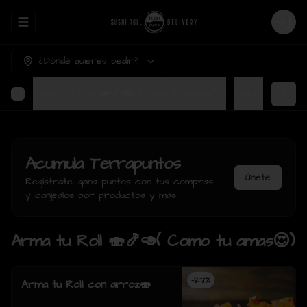
Abrir menu de navegación
Login
¿Dónde quieres pedir?
Arma tu Roll 🍣🍤🥑( Como tu amas😍)
Ter
Acumula
Terrapuntos
Únete
Regístrate, gana puntos con tus compras
y canjealos por productos y más
Arma tu Roll 🍣🍤🥑( Como tu amas😍)
-
27
%
Arma tu Roll con arroz🍣