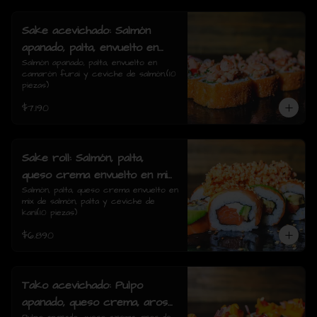
Sake acevichado: Salmón
apanado, palta, envuelto en
camarón furai y ceviche de
Salmón apanado, palta, envuelto en 
camarón furai y ceviche de salmón.(10 
salmón.(10 piezas)
piezas)
$7.190
Sake roll: Salmón, palta,
queso crema envuelto en mix
de salmón, palta y ceviche de
Salmón, palta, queso crema envuelto en 
mix de salmón, palta y ceviche de 
kani(10 piezas)
kani(10 piezas)
$6.890
Tako acevichado: Pulpo
apanado, queso crema, aros