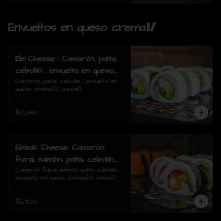
Envueltos en queso crema🥢
Ebi Cheese : Camarón, palta,
cebollín , envuelto en queso
crema.
Camarón, palta, cebollín , envuelto en 
queso crema.(10 piezas)
$5.890
Ebisak Cheese: Camarón
furai, salmón, palta, cebollín,
envuelto en queso crema.
Camarón furai, salmón, palta, cebollín, 
envuelto en queso crema.(10 piezas)
$6.300