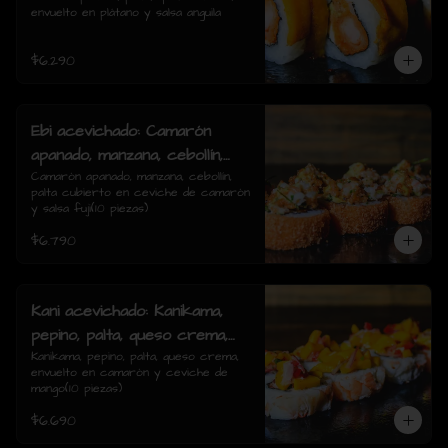
envuelto en plátano y salsa anguila
rolls)
$6.290
Ebi acevichado: Camarón
apanado, manzana, cebollín,
palta cubierto en ceviche de
Camarón apanado, manzana, cebollín, 
palta cubierto en ceviche de camarón 
camarón y salsa fuji(10
y salsa fuji(10 piezas)
piezas)
$6.790
Kani acevichado: Kanikama,
pepino, palta, queso crema,
envuelto en camarón y
Kanikama, pepino, palta, queso crema, 
envuelto en camarón y ceviche de 
ceviche de mango(10 piezas)
mango(10 piezas)
$6.690