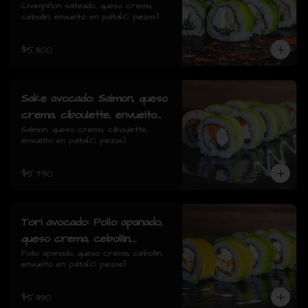
cebollin, envuelto en palta
Champiñon salteado, queso crema, 
cebollin, envuelto en palta(10 piezas)
$5.300
Sake avocado: Salmon, queso
crema, ciboulette, envuelto
en palta
Salmon, queso crema, ciboulette, 
envuelto en palta(10 piezas)
$5.790
Tori avocado: Pollo apanado,
queso crema, cebollin,
envuelto en palta
Pollo apanado, queso crema, cebollin, 
envuelto en palta(10 piezas)
$5.390