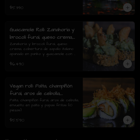
$5.390
Guacamole Roll: Zanahoria y
brocoli furai, queso crema,
cobertura de zapallo italiano
Zanahoria y brocoli furai, queso 
crema, cobertura de zapallo italiano 
apanado en panko y
apanado en panko y guacamole con 
guacamole con papas fritas.
papas fritas.(8 piezas)
$6.490
(8 piezas)
Vegan roll: Palta, champiñón
furai, aros de cebolla,
envuelto en palta y papas
Palta, champiñón furai, aros de cebolla, 
envuelto en palta y papas fritas (10 
fritas (10 piezas)
piezas)
$5.590