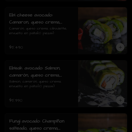
Ebi cheese avocado:
Camaron, queso crema,
ciboulette, envuelto en palta
Camarón, queso crema, ciboulette, 
envuelto en palta(10 piezas)
$5.490
Ebisak avocado: Salmon,
camarón, queso crema,
envuelto en palta.
Salmon, camarón, queso crema, 
envuelto en palta.(10 piezas)
$5.990
Fungi avocado: Champiñon
salteado, queso crema,