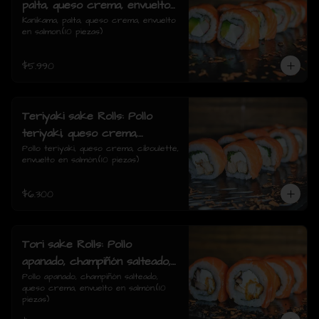
palta, queso crema, envuelto
en salmon.
Kanikama, palta, queso crema, envuelto 
en salmon.(10 piezas)
$5.990
Teriyaki sake Rolls: Pollo
teriyaki, queso crema,
ciboulette, envuelto en
Pollo teriyaki, queso crema, ciboulette, 
envuelto en salmón.(10 piezas)
salmón.
$6.300
Tori sake Rolls: Pollo
apanado, champiñón salteado,
queso crema, envuelto en
Pollo apanado, champiñón salteado, 
queso crema, envuelto en salmón.(10 
salmón.
piezas)