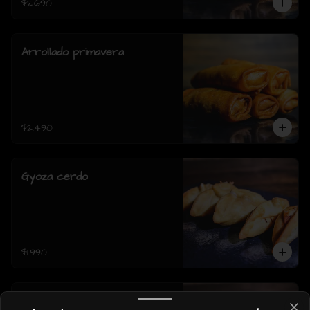
$2.690
Arrollado primavera
$2.490
Gyoza cerdo
$1.990
Gyoza pollo