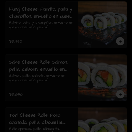
Fungi Cheese: Palmito, palta y
champiñon, envuelto en queso
crema.
Palmito, palta y champiñon, envuelto en 
queso crema.(10 piezas)
$5.390
Sake Cheese Rolls: Salmon,
palta, cebollin, envuelto en
queso crema.
Salmon, palta, cebollín, envuelto en 
queso crema.(10 piezas)
$5.890
Tori Cheese Rolls: Pollo
apanado, palta, ciboulette,
envuelto en queso crema.
Pollo apanado, palta, ciboulette, 