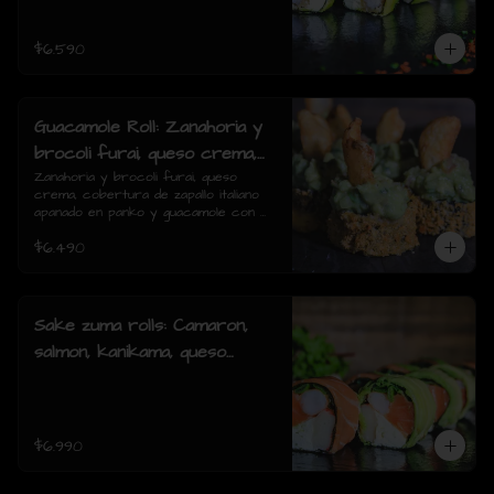
piezas)
$6.590
Guacamole Roll: Zanahoria y
brocoli furai, queso crema,
cobertura de zapallo italiano
Zanahoria y brocoli furai, queso 
crema, cobertura de zapallo italiano 
apanado en panko y
apanado en panko y guacamole con 
guacamole con papas fritas.
papas fritas.(8 piezas)
$6.490
(8 piezas)
Sake zuma rolls: Camaron,
salmon, kanikama, queso
crema, cebollin, envuelto en
palta o mixto (8piezas)
$6.990