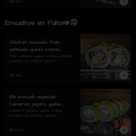
$6.300
Envueltos en Palta🥑🤤
Chicken avocado: Pollo
salteado, queso crema,
cebollin, envuelto en palta.
Pollo salteado, queso crema, cebollín, 
envuelto en palta.(10 piezas)
$5.390
Ebi avocado especial:
Camaron, pepino, queso
crema, envuelto en palta.
Camaron, pepino, queso crema, 
envuelto en palta.(10 piezas)
$5.590