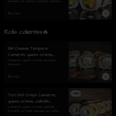
envuelto en queso crema.(10 piezas)
$5.590
Rolls calientes🔥
Ebi Cheese Tempura:
Camarón, queso crema,
envuelto tempura.
Camarón, queso crema, envuelto 
tempura.
$5.790
-
38
%
Tori Hot Crispi: Camaron,
queso crema, cebollin,
Envuelto en pollo apanado en
Camarón, queso crema, cebollín, 
Envuelto en pollo apanado en panko
panko