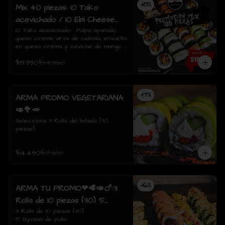
-
18
%
Mix 40 piezas: 10 Tako
acevichado / 10 Ebi Cheese
tempura / 10 Tori Sake Rolls
10 Tako acevichado:  Pulpo apanado, 
queso crema, aros de cebolla, envuelto 
/ 10 Sake Avocado.
en queso crema y ceviche de mango / 
10 Ebi Cheese Tempura: Camarón, 
$19.990
$24.360
queso crema, envuelto tempura./  10 
Tori sake Rolls: Pollo apanado, 
champiñón salteado, queso crema, 
envuelto en salmón / 10 Sake avocado: 
-
17
%
Salmon, queso crema, ciboulette, 
ARMA PROMO VEGETARIANA
envuelto en palta
🥑🥦🥕
Selecciona 3 Rolls del listado (30 
piezas)
$14.490
$17.380
-
16
%
ARMA TU PROMO❤🥩🥑🍗:3
Rolls de 10 piezas (30) 5
Gyozas de pollo
3 Rolls de 10 piezas (30)

5 Gyozas de pollo