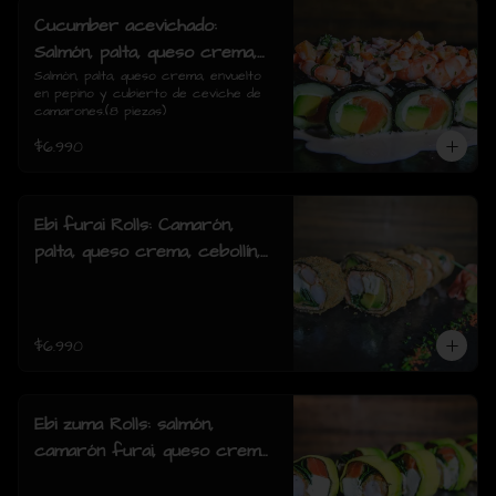
Cucumber acevichado:
Salmón, palta, queso crema,
envuelto en pepino y cubierto
Salmón, palta, queso crema, envuelto 
en pepino y cubierto de ceviche de 
de ceviche de camarones.(8
camarones.(8 piezas)
piezas)
$6.990
Ebi furai Rolls: Camarón,
palta, queso crema, cebollín,
envuelto en salmón apanado
(8 piezas)
$6.990
Ebi zuma Rolls: salmón,
camarón furai, queso crema,
cebollin, envuelto en palta (8