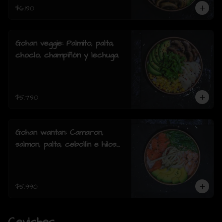
$6.190
Gohan veggie: Palmito, palta,
choclo, champiñón y lechuga.
$5.790
Gohan wantan: Camaron,
salmon, palta, cebollin e hilos
de wantan
$5.990