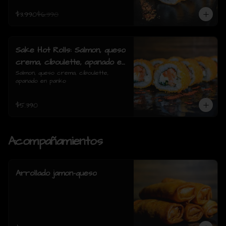
$3.990
$6.390
Sake Hot Rolls: Salmon, queso
crema, ciboulette, apanado en
panko
Salmon, queso crema, ciboulette, 
apanado en panko
$5.390
Acompañamientos
Arrollado jamon-queso