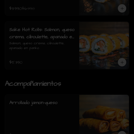
$3.990
$6.390
Sake Hot Rolls: Salmon, queso
crema, ciboulette, apanado en
panko
Salmon, queso crema, ciboulette, 
apanado en panko
$5.390
Acompañamientos
Arrollado jamon-queso