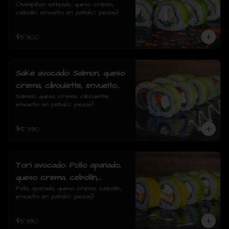
cebollin, envuelto en palta
Champiñon salteado, queso crema, 
cebollin, envuelto en palta(10 piezas)
$5.300
Sake avocado: Salmon, queso
crema, ciboulette, envuelto
en palta
Salmon, queso crema, ciboulette, 
envuelto en palta(10 piezas)
$5.790
Tori avocado: Pollo apanado,
queso crema, cebollin,
envuelto en palta
Pollo apanado, queso crema, cebollin, 
envuelto en palta(10 piezas)
$5.390