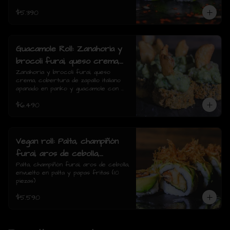
$5.390
Guacamole Roll: Zanahoria y
brocoli furai, queso crema,
cobertura de zapallo italiano
Zanahoria y brocoli furai, queso 
crema, cobertura de zapallo italiano 
apanado en panko y
apanado en panko y guacamole con 
guacamole con papas fritas.
papas fritas.(8 piezas)
$6.490
(8 piezas)
Vegan roll: Palta, champiñón
furai, aros de cebolla,
envuelto en palta y papas
Palta, champiñón furai, aros de cebolla, 
envuelto en palta y papas fritas (10 
fritas (10 piezas)
piezas)
$5.590