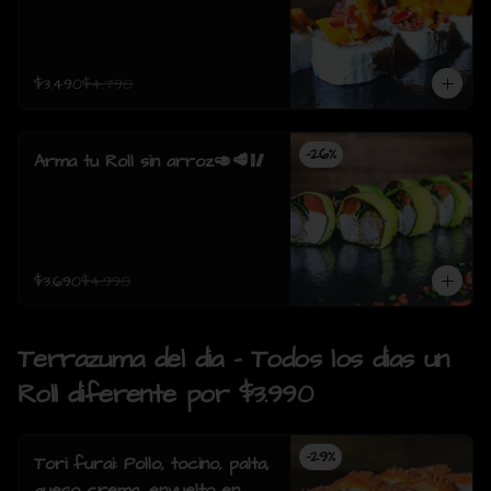
$3.490
$4.790
-
26
%
Arma tu Roll sin arroz🥑🥩🥢
$3.690
$4.990
Terrazuma del dia - Todos los dias un
Roll diferente por $3.990
-
29
%
Tori furai: Pollo, tocino, palta,
queso crema, envuelto en