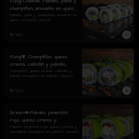
Fungi Cheese: Palmito, palta y
champiñon, envuelto en queso
crema.
Palmito, palta y champiñon, envuelto en 
queso crema.(10 piezas)
$5.390
Fungi🍄 Champiñón, queso
crema, cebollín y palmito
envueltos en palta.
Champiñón, queso crema, cebollín y 
palmito envueltos en palta.(10 piezas)
$5.300
Green🥑:Palmito, pimentón
rojo, queso crema y
ciboulette envueltos en palta.
Palmito, pimentón rojo, queso crema y 
ciboulette envueltos en palta.(10 piezas)