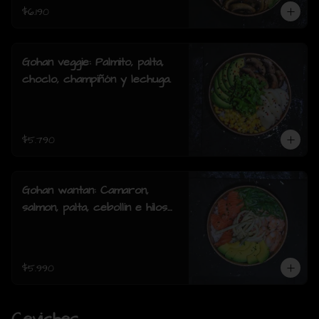
$6.190
Gohan veggie: Palmito, palta,
choclo, champiñón y lechuga.
$5.790
Gohan wantan: Camaron,
salmon, palta, cebollin e hilos
de wantan
$5.990