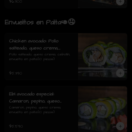
$6.300
Envueltos en Palta🥑🤤
Chicken avocado: Pollo
salteado, queso crema,
cebollin, envuelto en palta.
Pollo salteado, queso crema, cebollín, 
envuelto en palta.(10 piezas)
$5.390
Ebi avocado especial:
Camaron, pepino, queso
crema, envuelto en palta.
Camaron, pepino, queso crema, 
envuelto en palta.(10 piezas)
$5.590