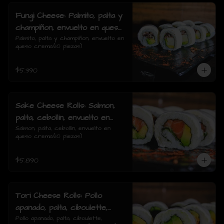
Fungi Cheese: Palmito, palta y
champiñon, envuelto en queso
crema.
Palmito, palta y champiñon, envuelto en 
queso crema.(10 piezas)
$5.390
Sake Cheese Rolls: Salmon,
palta, cebollin, envuelto en
queso crema.
Salmon, palta, cebollín, envuelto en 
queso crema.(10 piezas)
$5.890
Tori Cheese Rolls: Pollo
apanado, palta, ciboulette,
envuelto en queso crema.
Pollo apanado, palta, ciboulette, 