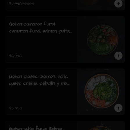
$7.990
$9.290
Gohan camaron furai:
camaron furai, salmon, palta,
cebollin y salsa acevichada.
$6.990
Gohan classic: Salmon, palta,
queso crema, cebollin y mix
de sésamo.
$5.990
Gohan sake furai: Salmon