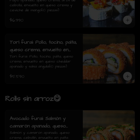
de cebolla, envuelto en queso
Pulpo apanado, queso crema, aros de 
cebolla, envuelto en queso crema y 
crema y ceviche de mango(10
ceviche de mango(10 piezas)
piezas)
$6.990
Tori furai: Pollo, tocino, palta,
queso crema, envuelto en
queso cheddar apanado y
Tori furai: Pollo, tocino, palta, queso 
crema, envuelto en queso cheddar 
salsa anguila(10 piezas)
apanado y salsa anguila(10 piezas)
$5.590
Rolls sin arroz😋
Avocado furai: Salmón y
camarón apanado, queso
crema, cebollín, envuelto en
Salmón y camarón apanado, queso 
crema, cebollín, envuelto en palta 