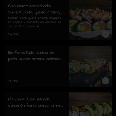
Cucumber acevichado:
Salmón, palta, queso crema,
envuelto en pepino y cubierto
Salmón, palta, queso crema, envuelto 
en pepino y cubierto de ceviche de 
de ceviche de camarones.(8
camarones.(8 piezas)
piezas)
$6.990
Ebi furai Rolls: Camarón,
palta, queso crema, cebollín,
envuelto en salmón apanado
(8 piezas)
$6.990
Ebi zuma Rolls: salmón,
camarón furai, queso crema,
cebollin, envuelto en palta (8