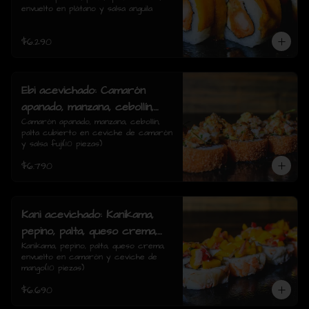
envuelto en plátano y salsa anguila
rolls)
$6.290
Ebi acevichado: Camarón
apanado, manzana, cebollín,
palta cubierto en ceviche de
Camarón apanado, manzana, cebollín, 
palta cubierto en ceviche de camarón 
camarón y salsa fuji(10
y salsa fuji(10 piezas)
piezas)
$6.790
Kani acevichado: Kanikama,
pepino, palta, queso crema,
envuelto en camarón y
Kanikama, pepino, palta, queso crema, 
envuelto en camarón y ceviche de 
ceviche de mango(10 piezas)
mango(10 piezas)
$6.690