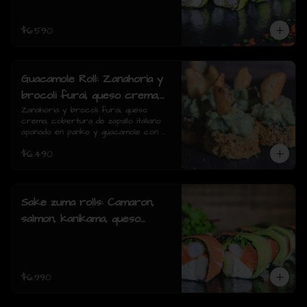
piezas)
$6.590
Guacamole Roll: Zanahoria y
brocoli furai, queso crema,
cobertura de zapallo italiano
Zanahoria y brocoli furai, queso 
crema, cobertura de zapallo italiano 
apanado en panko y
apanado en panko y guacamole con 
guacamole con papas fritas.
papas fritas.(8 piezas)
$6.490
(8 piezas)
Sake zuma rolls: Camaron,
salmon, kanikama, queso
crema, cebollin, envuelto en
palta o mixto (8piezas)
$6.990