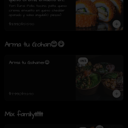
queso cheddar apanado y
Tori furai: Pollo, tocino, palta, queso 
crema, envuelto en queso cheddar 
salsa anguila(10 piezas)
apanado y salsa anguila(10 piezas)
$3.990
$5.590
Arma tu Gohan😍😋
-
14
%
Arma tu Gohan🥗😋
$7.990
$9.290
Mix family👪