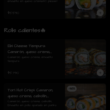
envuelto en queso crema.(10 piezas)
$5.590
Rolls calientes🔥
Ebi Cheese Tempura:
Camarón, queso crema,
envuelto tempura.
Camarón, queso crema, envuelto 
tempura.
$5.790
-
38
%
Tori Hot Crispi: Camaron,
queso crema, cebollin,
Envuelto en pollo apanado en
Camarón, queso crema, cebollín, 
Envuelto en pollo apanado en panko
panko