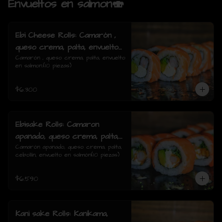
Envueltos en salmon🍣
Ebi Cheese Rolls: Camarón ,
queso crema, palta, envuelto
en salmon.
Camarón , queso crema, palta, envuelto 
en salmon.(10 piezas)
$6.300
Ebisake Rolls: Camaron
apanado, queso crema, palta,
cebollin, envuelto en salmon
Camarón apanado, queso crema, palta, 
cebollín, envuelto en salmón(10 piezas)
$6.590
Kani sake Rolls: Kanikama,