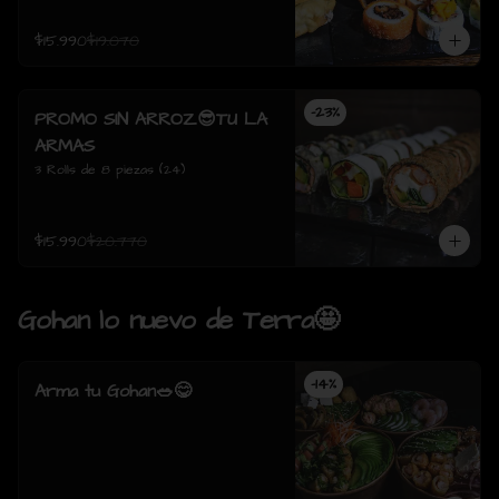
$15.990
$19.070
-
23
%
PROMO SIN ARROZ😎TU LA
ARMAS
3 Rolls de 8 piezas (24)
$15.990
$20.770
Gohan lo nuevo de Terra🤩
-
14
%
Arma tu Gohan🥗😋