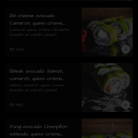
Ebi cheese avocado:
Camaron, queso crema,
ciboulette, envuelto en palta
Camarón, queso crema, ciboulette, 
envuelto en palta(10 piezas)
$5.490
Ebisak avocado: Salmon,
camarón, queso crema,
envuelto en palta.
Salmon, camarón, queso crema, 
envuelto en palta.(10 piezas)
$5.990
Fungi avocado: Champiñon
salteado, queso crema,