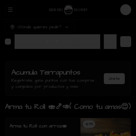
Abrir menu de navegación
Login
¿Dónde quieres pedir?
Arma tu Roll 🍣🍤🥑( Como tu amas😍)
Ter
Acumula
Terrapuntos
Únete
Regístrate, gana puntos con tus compras
y canjealos por productos y más
Arma tu Roll 🍣🍤🥑( Como tu amas😍)
-
27
%
Arma tu Roll con arroz🍣