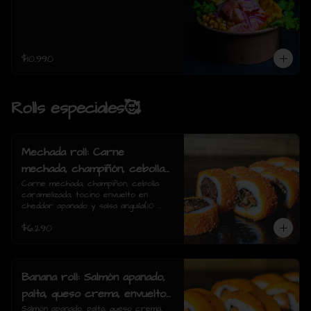
$10.990
Rolls especiales🥰
Mechada roll: Carne
mechada, champiñón, cebolla
caramelizada, tocino envuelto
Carne mechada, champiñón, cebolla 
caramelizada, tocino envuelto en 
en cheddar apanado y salsa
cheddar apanado y salsa anguila(10 
anguila(10 piezas)
piezas)
$6.290
Banana roll: Salmón apanado,
palta, queso crema, envuelto
en plátano y salsa anguila(10
Salmón apanado, palta, queso crema, 