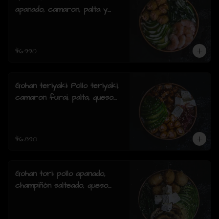
apanado, camaron, palta y
cebollin y salsa acevichada.
$6.990
Gohan teriyaki: Pollo teriyaki,
camaron furai, palta, queso
crema, cebollin y sesamo.
$6.890
Gohan tori: pollo apanado,
champiñón salteado, queso
crema, palta, cebollín y
sesamo.