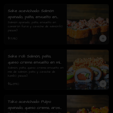
Sake acevichado: Salmón
apanado, palta, envuelto en
camarón furai y ceviche de
Salmón apanado, palta, envuelto en 
camarón furai y ceviche de salmón.(10 
salmón.(10 piezas)
piezas)
$7.190
Sake roll: Salmón, palta,
queso crema envuelto en mix
de salmón, palta y ceviche de
Salmón, palta, queso crema envuelto en 
mix de salmón, palta y ceviche de 
kani(10 piezas)
kani(10 piezas)
$6.890
Tako acevichado: Pulpo
apanado, queso crema, aros