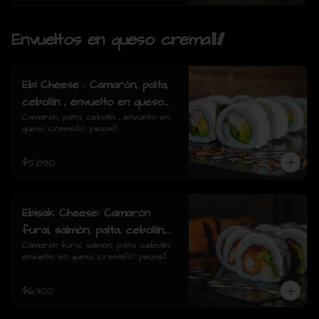
Envueltos en queso crema🥢
Ebi Cheese : Camarón, palta,
cebollín , envuelto en queso
crema.
Camarón, palta, cebollín , envuelto en 
queso crema.(10 piezas)
$5.890
Ebisak Cheese: Camarón
furai, salmón, palta, cebollín,
envuelto en queso crema.
Camarón furai, salmón, palta, cebollín, 
envuelto en queso crema.(10 piezas)
$6.300