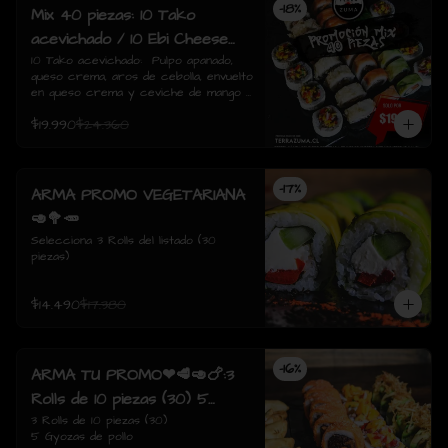
-
18
%
Mix 40 piezas: 10 Tako
acevichado / 10 Ebi Cheese
tempura / 10 Tori Sake Rolls
10 Tako acevichado:  Pulpo apanado, 
queso crema, aros de cebolla, envuelto 
/ 10 Sake Avocado.
en queso crema y ceviche de mango / 
10 Ebi Cheese Tempura: Camarón, 
$19.990
$24.360
queso crema, envuelto tempura./  10 
Tori sake Rolls: Pollo apanado, 
champiñón salteado, queso crema, 
envuelto en salmón / 10 Sake avocado: 
-
17
%
Salmon, queso crema, ciboulette, 
ARMA PROMO VEGETARIANA
envuelto en palta
🥑🥦🥕
Selecciona 3 Rolls del listado (30 
piezas)
$14.490
$17.380
-
16
%
ARMA TU PROMO❤🥩🥑🍗:3
Rolls de 10 piezas (30) 5
Gyozas de pollo
3 Rolls de 10 piezas (30)

5 Gyozas de pollo