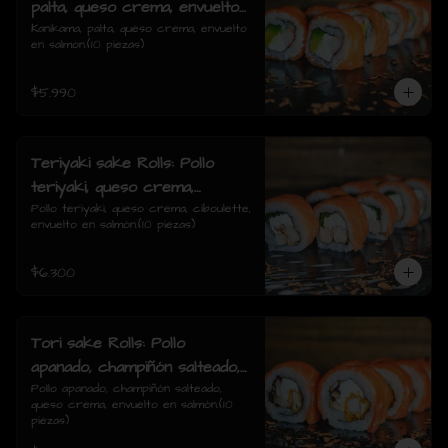
palta, queso crema, envuelto
en salmon.
Kanikama, palta, queso crema, envuelto 
en salmon.(10 piezas)
$5.990
Teriyaki sake Rolls: Pollo
teriyaki, queso crema,
ciboulette, envuelto en
Pollo teriyaki, queso crema, ciboulette, 
envuelto en salmón.(10 piezas)
salmón.
$6.300
Tori sake Rolls: Pollo
apanado, champiñón salteado,
queso crema, envuelto en
Pollo apanado, champiñón salteado, 
queso crema, envuelto en salmón.(10 
salmón.
piezas)