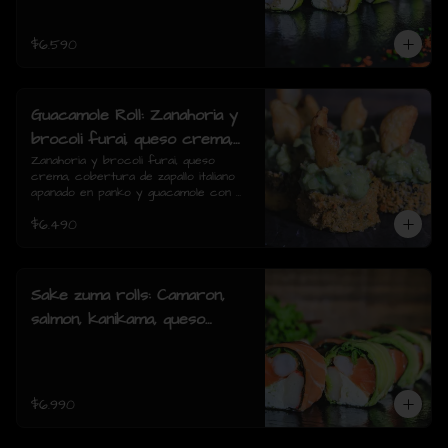
piezas)
$6.590
Guacamole Roll: Zanahoria y
brocoli furai, queso crema,
cobertura de zapallo italiano
Zanahoria y brocoli furai, queso 
crema, cobertura de zapallo italiano 
apanado en panko y
apanado en panko y guacamole con 
guacamole con papas fritas.
papas fritas.(8 piezas)
$6.490
(8 piezas)
Sake zuma rolls: Camaron,
salmon, kanikama, queso
crema, cebollin, envuelto en
palta o mixto (8piezas)
$6.990