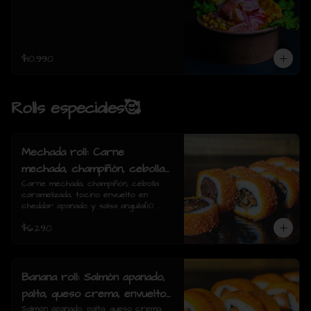
$10.990
Rolls especiales🥰
Mechada roll: Carne
mechada, champiñón, cebolla
caramelizada, tocino envuelto
Carne mechada, champiñón, cebolla 
caramelizada, tocino envuelto en 
en cheddar apanado y salsa
cheddar apanado y salsa anguila(10 
anguila(10 piezas)
piezas)
$6.290
Banana roll: Salmón apanado,
palta, queso crema, envuelto
en plátano y salsa anguila(10
Salmón apanado, palta, queso crema, 