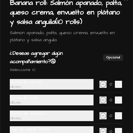
Banana roll: Salmón apanado, palta,
queso crema, envuelto en plátano
y salsa anguila(10 rolls)
$2.190
Salmón apanado, palta, queso crema, envuelto en
plátano y salsa anguila
Gyoza verdura
¿Deseas agregar algún
Opcional
acompañamiento?🤤
Seleccione 10
Gyoza de cerdo
$1.990
0
+
$1.990
Gyoza de pollo
0
Bebidas🥤
+
$2.190
Gyoza de verdura
0
+
$1.990
Bebida lata350 ml
Coca cola zero- coca cola normal- 
Caja de papas fritas
0