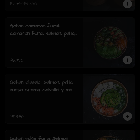
$7.990
$9.290
Gohan camaron furai:
camaron furai, salmon, palta,
cebollin y salsa acevichada.
$6.990
Gohan classic: Salmon, palta,
queso crema, cebollin y mix
de sésamo.
$5.990
Gohan sake furai: Salmon