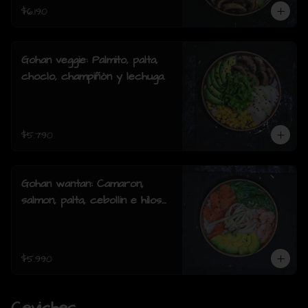
$6.190
Gohan veggie: Palmito, palta,
choclo, champiñón y lechuga.
$5.790
Gohan wantan: Camaron,
salmon, palta, cebollin e hilos
de wantan
$5.990