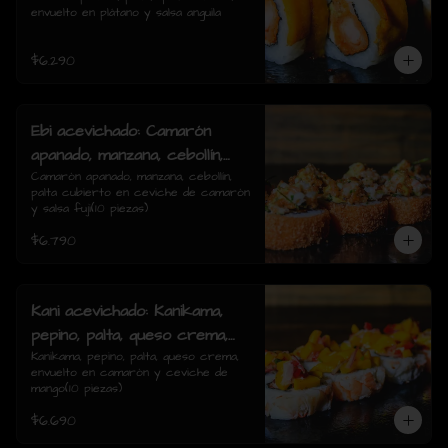
envuelto en plátano y salsa anguila
rolls)
$6.290
Ebi acevichado: Camarón
apanado, manzana, cebollín,
palta cubierto en ceviche de
Camarón apanado, manzana, cebollín, 
palta cubierto en ceviche de camarón 
camarón y salsa fuji(10
y salsa fuji(10 piezas)
piezas)
$6.790
Kani acevichado: Kanikama,
pepino, palta, queso crema,
envuelto en camarón y
Kanikama, pepino, palta, queso crema, 
envuelto en camarón y ceviche de 
ceviche de mango(10 piezas)
mango(10 piezas)
$6.690