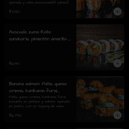
palta apanada y salsa
apanada y salsa acevichada(8 piezas)
acevichada(8 piezas)
$7.190
Avocado zuma Rolls:
zanahoria, pimentón amarillo y
rojo, palmito, pepino, envuelto
en palta y queso crema( 8
piezas)
$6.190
Banana salmon: Palta, queso
crema, kanikama furai,
envuelto en plátano y salmón,
Palta, queso crema, kanikama furai, 
envuelto en plátano y salmón, apanado 
apanado en panko, con un
en panko, con un topping de salsa 
topping de salsa tartara y
tartara y camaron furai.(8 piezas)
$6.790
camaron furai.(8 piezas)