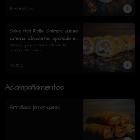
$3.990
$6.390
Sake Hot Rolls: Salmon, queso
crema, ciboulette, apanado en
panko
Salmon, queso crema, ciboulette, 
apanado en panko
$5.390
Acompañamientos
Arrollado jamon-queso