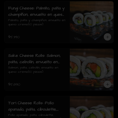
Fungi Cheese: Palmito, palta y
champiñon, envuelto en queso
crema.
Palmito, palta y champiñon, envuelto en 
queso crema.(10 piezas)
$5.390
Sake Cheese Rolls: Salmon,
palta, cebollin, envuelto en
queso crema.
Salmon, palta, cebollín, envuelto en 
queso crema.(10 piezas)
$5.890
Tori Cheese Rolls: Pollo
apanado, palta, ciboulette,
envuelto en queso crema.
Pollo apanado, palta, ciboulette, 