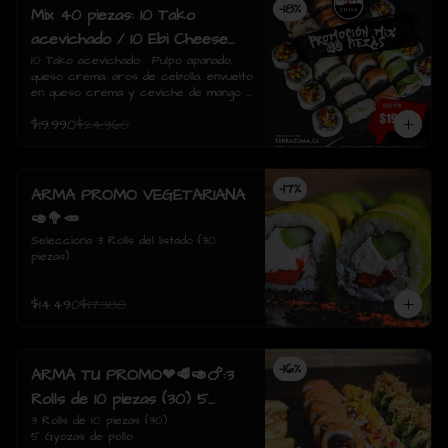
-
18
%
Mix 40 piezas: 10 Tako
acevichado / 10 Ebi Cheese
tempura / 10 Tori Sake Rolls
10 Tako acevichado:  Pulpo apanado, 
queso crema, aros de cebolla, envuelto 
/ 10 Sake Avocado.
en queso crema y ceviche de mango / 
10 Ebi Cheese Tempura: Camarón, 
$19.990
$24.360
queso crema, envuelto tempura./  10 
Tori sake Rolls: Pollo apanado, 
champiñón salteado, queso crema, 
envuelto en salmón / 10 Sake avocado: 
-
17
%
Salmon, queso crema, ciboulette, 
ARMA PROMO VEGETARIANA
envuelto en palta
🥑🥦🥕
Selecciona 3 Rolls del listado (30 
piezas)
$14.490
$17.380
-
16
%
ARMA TU PROMO❤🥩🥑🍗:3
Rolls de 10 piezas (30) 5
Gyozas de pollo
3 Rolls de 10 piezas (30)

5 Gyozas de pollo