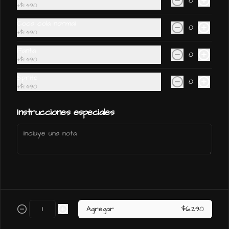
0
Cremosa en boca, carbonatación muy 
buena adherencia a pared del vaso. 
+
$1.490
buena y muy incorporada. Burbujas 
Nariz agradable, café, chocolate, 
finas y persistentes.  Tomabilidad alta.
trufas, canela en polvo, licorosa como 
Coca cola normal
$3.890
0
"plum pudding" (Brandy). Aroma a 
+
$1.490
néctar de flores, a jalea de membrillo, 
a fruto de murtilla maduro. Dátiles, 
Fanta
almíbar. Boca delgada, café express, 
0
Kasteel Donker
+
$1.490
cuerpo medio. Maltosa, cebada tostada, 
leve malta caramelo. Seca (sin dulzor 
AVB 11° / botella 330 cc / Belgian 
Sprite
residual). Amargor de tostado y lúpulo 
Strong Ale

0
(en aumento). Buen balance. Destaca la 
+
$1.490
Kasteel Donker es una bomba en malta 
ausencia de acidez de malta tostada. 
y dulzor, con notas intensas a 
Gustosa y cremosidad media en boca, 
caramelo, plátano, melaza, frutos 
Instrucciones especiales
carbonatación adecuada.
secos y frutos rojos maduros como 
$4.990
ciruela, de cuerpo pleno, 
carbonatación media alta y amargor 
muy bajo; un dulce postre bien 
combinado con helado de vainilla, o un 
Kasteel Rouge
bajativo para después de un denso 
almuerzo.
AVB 8° / botella 330 cc / Belgian 
Fruit Beer

De color rojo profundo, crea una 
espuma densa y de color blanco 
rosado, que desaparece rápidamente. 
Con sabores afrutados y 
$4.990
Agregar
$6.290
refrescantes, como consecuencia de 
la maceración del mosto con cerezas. 