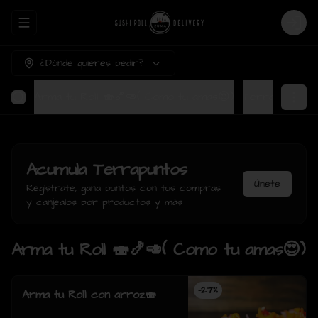
Abrir menu de navegación
Login
¿Dónde quieres pedir?
Arma tu Roll 🍣🍤🥑( Como tu amas😍)
Ter
Acumula
Terrapuntos
Únete
Regístrate, gana puntos con tus compras
y canjealos por productos y más
Arma tu Roll 🍣🍤🥑( Como tu amas😍)
-
27
%
Arma tu Roll con arroz🍣