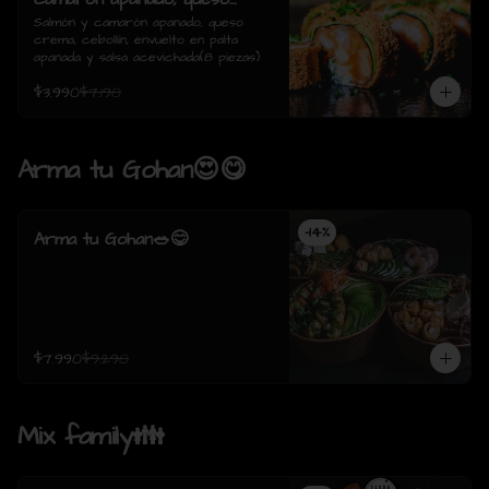
crema, cebollín, envuelto en
Salmón y camarón apanado, queso 
crema, cebollín, envuelto en palta 
palta apanada y salsa
apanada y salsa acevichada(8 piezas)
acevichada(8 piezas)
$3.990
$7.190
Arma tu Gohan😍😋
-
14
%
Arma tu Gohan🥗😋
$7.990
$9.290
Mix family👪