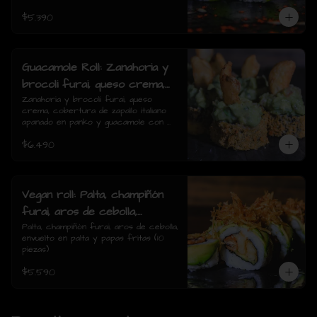
$5.390
Guacamole Roll: Zanahoria y
brocoli furai, queso crema,
cobertura de zapallo italiano
Zanahoria y brocoli furai, queso 
crema, cobertura de zapallo italiano 
apanado en panko y
apanado en panko y guacamole con 
guacamole con papas fritas.
papas fritas.(8 piezas)
$6.490
(8 piezas)
Vegan roll: Palta, champiñón
furai, aros de cebolla,
envuelto en palta y papas
Palta, champiñón furai, aros de cebolla, 
envuelto en palta y papas fritas (10 
fritas (10 piezas)
piezas)
$5.590