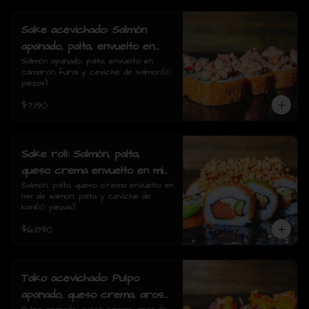
Sake acevichado: Salmón
apanado, palta, envuelto en
camarón furai y ceviche de
Salmón apanado, palta, envuelto en 
camarón furai y ceviche de salmón.(10 
salmón.(10 piezas)
piezas)
$7.190
Sake roll: Salmón, palta,
queso crema envuelto en mix
de salmón, palta y ceviche de
Salmón, palta, queso crema envuelto en 
mix de salmón, palta y ceviche de 
kani(10 piezas)
kani(10 piezas)
$6.890
Tako acevichado: Pulpo
apanado, queso crema, aros