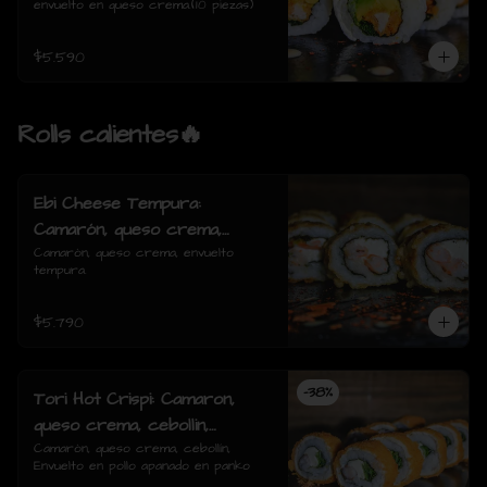
envuelto en queso crema.(10 piezas)
$5.590
Rolls calientes🔥
Ebi Cheese Tempura:
Camarón, queso crema,
envuelto tempura.
Camarón, queso crema, envuelto 
tempura.
$5.790
-
38
%
Tori Hot Crispi: Camaron,
queso crema, cebollin,
Envuelto en pollo apanado en
Camarón, queso crema, cebollín, 
Envuelto en pollo apanado en panko
panko