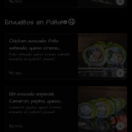
$6.300
Envueltos en Palta🥑🤤
Chicken avocado: Pollo
salteado, queso crema,
cebollin, envuelto en palta.
Pollo salteado, queso crema, cebollín, 
envuelto en palta.(10 piezas)
$5.390
Ebi avocado especial:
Camaron, pepino, queso
crema, envuelto en palta.
Camaron, pepino, queso crema, 
envuelto en palta.(10 piezas)
$5.590