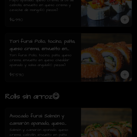
de cebolla, envuelto en queso
Pulpo apanado, queso crema, aros de 
cebolla, envuelto en queso crema y 
crema y ceviche de mango(10
ceviche de mango(10 piezas)
piezas)
$6.990
Tori furai: Pollo, tocino, palta,
queso crema, envuelto en
queso cheddar apanado y
Tori furai: Pollo, tocino, palta, queso 
crema, envuelto en queso cheddar 
salsa anguila(10 piezas)
apanado y salsa anguila(10 piezas)
$5.590
Rolls sin arroz😋
Avocado furai: Salmón y
camarón apanado, queso
crema, cebollín, envuelto en
Salmón y camarón apanado, queso 
crema, cebollín, envuelto en palta 