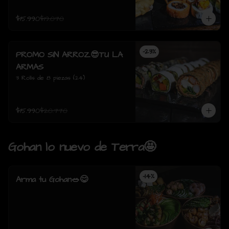
$15.990
$19.070
-
23
%
PROMO SIN ARROZ😎TU LA
ARMAS
3 Rolls de 8 piezas (24)
$15.990
$20.770
Gohan lo nuevo de Terra🤩
-
14
%
Arma tu Gohan🥗😋