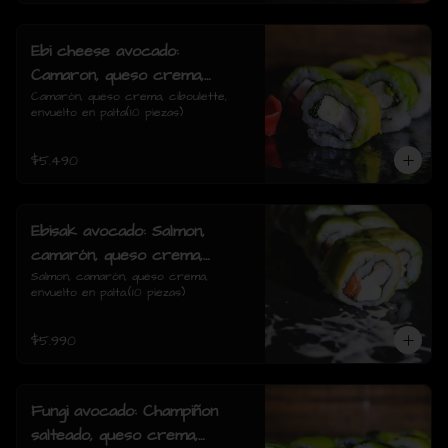
Ebi cheese avocado:
Camaron, queso crema,
ciboulette, envuelto en palta
Camarón, queso crema, ciboulette, 
envuelto en palta(10 piezas)
$5.490
Ebisak avocado: Salmon,
camarón, queso crema,
envuelto en palta.
Salmon, camarón, queso crema, 
envuelto en palta.(10 piezas)
$5.990
Fungi avocado: Champiñon
salteado, queso crema,