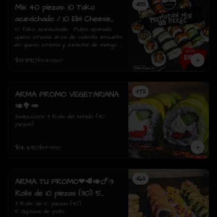
-
18
%
Mix 40 piezas: 10 Tako
acevichado / 10 Ebi Cheese
tempura / 10 Tori Sake Rolls
10 Tako acevichado:  Pulpo apanado, 
queso crema, aros de cebolla, envuelto 
/ 10 Sake Avocado.
en queso crema y ceviche de mango / 
10 Ebi Cheese Tempura: Camarón, 
$19.990
$24.360
queso crema, envuelto tempura./  10 
Tori sake Rolls: Pollo apanado, 
champiñón salteado, queso crema, 
envuelto en salmón / 10 Sake avocado: 
-
17
%
Salmon, queso crema, ciboulette, 
ARMA PROMO VEGETARIANA
envuelto en palta
🥑🥦🥕
Selecciona 3 Rolls del listado (30 
piezas)
$14.490
$17.380
-
16
%
ARMA TU PROMO❤🥩🥑🍗:3
Rolls de 10 piezas (30) 5
Gyozas de pollo
3 Rolls de 10 piezas (30)

5 Gyozas de pollo