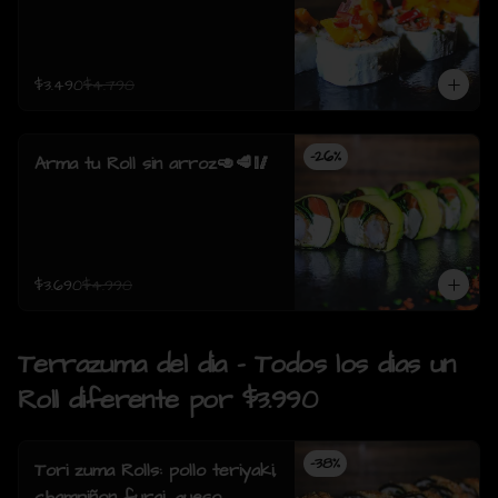
$3.490
$4.790
-
26
%
Arma tu Roll sin arroz🥑🥩🥢
$3.690
$4.990
Terrazuma del dia - Todos los dias un
Roll diferente por $3.990
-
38
%
Tori zuma Rolls: pollo teriyaki,
champiñon furai, queso