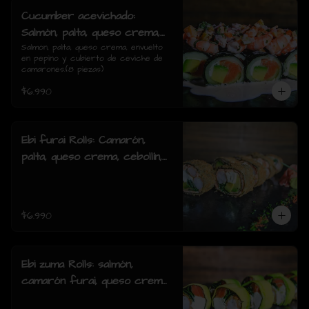
Cucumber acevichado:
Salmón, palta, queso crema,
envuelto en pepino y cubierto
Salmón, palta, queso crema, envuelto 
en pepino y cubierto de ceviche de 
de ceviche de camarones.(8
camarones.(8 piezas)
piezas)
$6.990
Ebi furai Rolls: Camarón,
palta, queso crema, cebollín,
envuelto en salmón apanado
(8 piezas)
$6.990
Ebi zuma Rolls: salmón,
camarón furai, queso crema,
cebollin, envuelto en palta (8