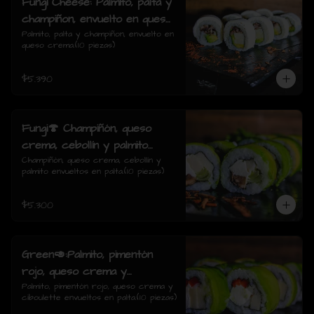
Fungi Cheese: Palmito, palta y
champiñon, envuelto en queso
crema.
Palmito, palta y champiñon, envuelto en 
queso crema.(10 piezas)
$5.390
Fungi🍄 Champiñón, queso
crema, cebollín y palmito
envueltos en palta.
Champiñón, queso crema, cebollín y 
palmito envueltos en palta.(10 piezas)
$5.300
Green🥑:Palmito, pimentón
rojo, queso crema y
ciboulette envueltos en palta.
Palmito, pimentón rojo, queso crema y 
ciboulette envueltos en palta.(10 piezas)