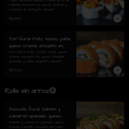
de cebolla, envuelto en queso
Pulpo apanado, queso crema, aros de 
cebolla, envuelto en queso crema y 
crema y ceviche de mango(10
ceviche de mango(10 piezas)
piezas)
$6.990
Tori furai: Pollo, tocino, palta,
queso crema, envuelto en
queso cheddar apanado y
Tori furai: Pollo, tocino, palta, queso 
crema, envuelto en queso cheddar 
salsa anguila(10 piezas)
apanado y salsa anguila(10 piezas)
$5.590
Rolls sin arroz😋
Avocado furai: Salmón y
camarón apanado, queso
crema, cebollín, envuelto en
Salmón y camarón apanado, queso 
crema, cebollín, envuelto en palta 