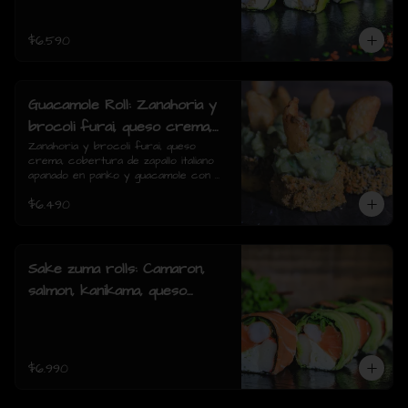
piezas)
$6.590
Guacamole Roll: Zanahoria y
brocoli furai, queso crema,
cobertura de zapallo italiano
Zanahoria y brocoli furai, queso 
crema, cobertura de zapallo italiano 
apanado en panko y
apanado en panko y guacamole con 
guacamole con papas fritas.
papas fritas.(8 piezas)
$6.490
(8 piezas)
Sake zuma rolls: Camaron,
salmon, kanikama, queso
crema, cebollin, envuelto en
palta o mixto (8piezas)
$6.990