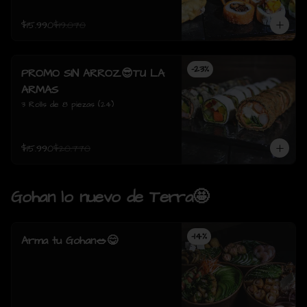
$15.990
$19.070
-
23
%
PROMO SIN ARROZ😎TU LA
ARMAS
3 Rolls de 8 piezas (24)
$15.990
$20.770
Gohan lo nuevo de Terra🤩
-
14
%
Arma tu Gohan🥗😋