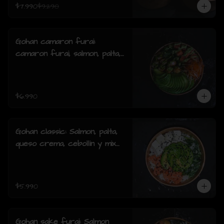
$7.990
$9.290
Gohan camaron furai:
camaron furai, salmon, palta,
cebollin y salsa acevichada.
$6.990
Gohan classic: Salmon, palta,
queso crema, cebollin y mix
de sésamo.
$5.990
Gohan sake furai: Salmon