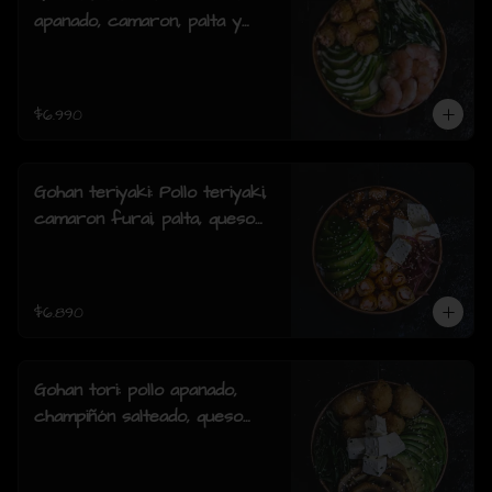
apanado, camaron, palta y
cebollin y salsa acevichada.
$6.990
Gohan teriyaki: Pollo teriyaki,
camaron furai, palta, queso
crema, cebollin y sesamo.
$6.890
Gohan tori: pollo apanado,
champiñón salteado, queso
crema, palta, cebollín y
sesamo.