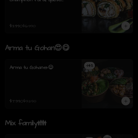
crema, cebollin, envuelto en
pollo apanado (8 piezas)
$3.990
$6.390
Arma tu Gohan😍😋
-
14
%
Arma tu Gohan🥗😋
$7.990
$9.290
Mix family👪