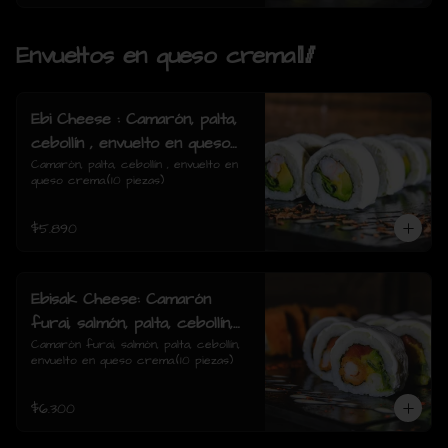
Envueltos en queso crema🥢
Ebi Cheese : Camarón, palta,
cebollín , envuelto en queso
crema.
Camarón, palta, cebollín , envuelto en 
queso crema.(10 piezas)
$5.890
Ebisak Cheese: Camarón
furai, salmón, palta, cebollín,
envuelto en queso crema.
Camarón furai, salmón, palta, cebollín, 
envuelto en queso crema.(10 piezas)
$6.300