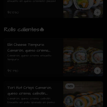
envuelto en queso crema.(10 piezas)
$5.590
Rolls calientes🔥
Ebi Cheese Tempura:
Camarón, queso crema,
envuelto tempura.
Camarón, queso crema, envuelto 
tempura.
$5.790
-
38
%
Tori Hot Crispi: Camaron,
queso crema, cebollin,
Envuelto en pollo apanado en
Camarón, queso crema, cebollín, 
Envuelto en pollo apanado en panko
panko