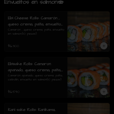
Envueltos en salmon🍣
Ebi Cheese Rolls: Camarón ,
queso crema, palta, envuelto
en salmon.
Camarón , queso crema, palta, envuelto 
en salmon.(10 piezas)
$6.300
Ebisake Rolls: Camaron
apanado, queso crema, palta,
cebollin, envuelto en salmon
Camarón apanado, queso crema, palta, 
cebollín, envuelto en salmón(10 piezas)
$6.590
Kani sake Rolls: Kanikama,