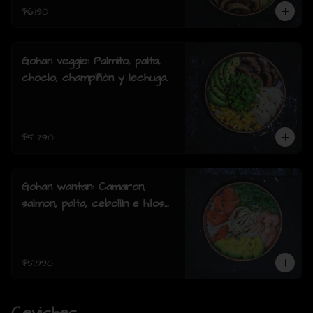
$6.190
Gohan veggie: Palmito, palta,
choclo, champiñón y lechuga.
$5.790
Gohan wantan: Camaron,
salmon, palta, cebollin e hilos
de wantan
$5.990