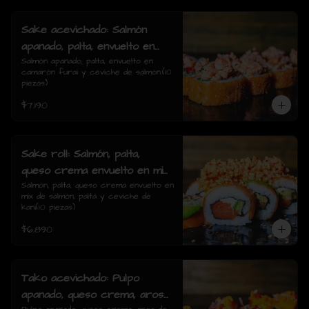
Sake acevichado: Salmón
apanado, palta, envuelto en
camarón furai y ceviche de
Salmón apanado, palta, envuelto en 
camarón furai y ceviche de salmón.(10 
salmón.(10 piezas)
piezas)
$7.190
Sake roll: Salmón, palta,
queso crema envuelto en mix
de salmón, palta y ceviche de
Salmón, palta, queso crema envuelto en 
mix de salmón, palta y ceviche de 
kani(10 piezas)
kani(10 piezas)
$6.890
Tako acevichado: Pulpo
apanado, queso crema, aros