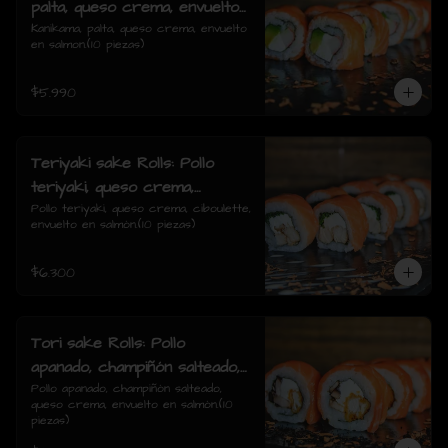
palta, queso crema, envuelto
en salmon.
Kanikama, palta, queso crema, envuelto 
en salmon.(10 piezas)
$5.990
Teriyaki sake Rolls: Pollo
teriyaki, queso crema,
ciboulette, envuelto en
Pollo teriyaki, queso crema, ciboulette, 
envuelto en salmón.(10 piezas)
salmón.
$6.300
Tori sake Rolls: Pollo
apanado, champiñón salteado,
queso crema, envuelto en
Pollo apanado, champiñón salteado, 
queso crema, envuelto en salmón.(10 
salmón.
piezas)