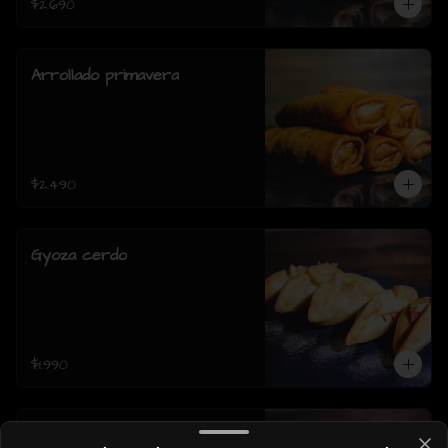
$2.690
Arrollado primavera
$2.490
Gyoza cerdo
$1.990
Gyoza pollo