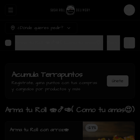
Abrir menu de navegación
Login
¿Dónde quieres pedir?
Arma tu Roll 🍣🍤🥑( Como tu amas😍)
Ter
Acumula
Terrapuntos
Únete
Regístrate, gana puntos con tus compras
y canjealos por productos y más
Arma tu Roll 🍣🍤🥑( Como tu amas😍)
-
27
%
Arma tu Roll con arroz🍣