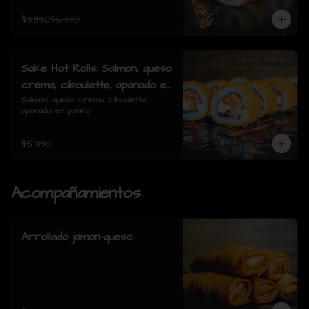
$3.990
$6.390
Sake Hot Rolls: Salmon, queso
crema, ciboulette, apanado en
panko
Salmon, queso crema, ciboulette, 
apanado en panko
$5.390
Acompañamientos
Arrollado jamon-queso