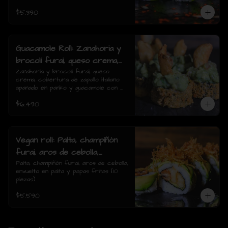
$5.390
Guacamole Roll: Zanahoria y
brocoli furai, queso crema,
cobertura de zapallo italiano
Zanahoria y brocoli furai, queso 
crema, cobertura de zapallo italiano 
apanado en panko y
apanado en panko y guacamole con 
guacamole con papas fritas.
papas fritas.(8 piezas)
$6.490
(8 piezas)
Vegan roll: Palta, champiñón
furai, aros de cebolla,
envuelto en palta y papas
Palta, champiñón furai, aros de cebolla, 
envuelto en palta y papas fritas (10 
fritas (10 piezas)
piezas)
$5.590