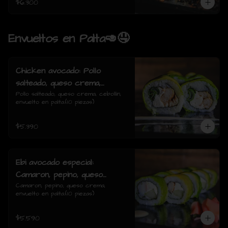
$6.300
Envueltos en Palta🥑🤤
Chicken avocado: Pollo
salteado, queso crema,
cebollin, envuelto en palta.
Pollo salteado, queso crema, cebollín, 
envuelto en palta.(10 piezas)
$5.390
Ebi avocado especial:
Camaron, pepino, queso
crema, envuelto en palta.
Camaron, pepino, queso crema, 
envuelto en palta.(10 piezas)
$5.590