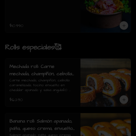
$10.990
Rolls especiales🥰
Mechada roll: Carne
mechada, champiñón, cebolla
caramelizada, tocino envuelto
Carne mechada, champiñón, cebolla 
caramelizada, tocino envuelto en 
en cheddar apanado y salsa
cheddar apanado y salsa anguila(10 
anguila(10 piezas)
piezas)
$6.290
Banana roll: Salmón apanado,
palta, queso crema, envuelto
en plátano y salsa anguila(10
Salmón apanado, palta, queso crema, 