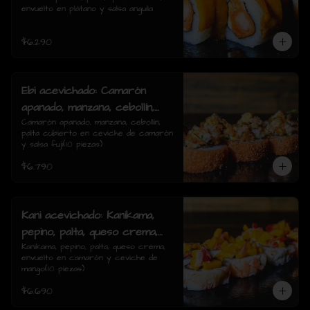
envuelto en plátano y salsa anguila
rolls)
$6.290
Ebi acevichado: Camarón
apanado, manzana, cebollín,
palta cubierto en ceviche de
Camarón apanado, manzana, cebollín, 
palta cubierto en ceviche de camarón 
camarón y salsa fuji(10
y salsa fuji(10 piezas)
piezas)
$6.790
Kani acevichado: Kanikama,
pepino, palta, queso crema,
envuelto en camarón y
Kanikama, pepino, palta, queso crema, 
envuelto en camarón y ceviche de 
ceviche de mango(10 piezas)
mango(10 piezas)
$6.690