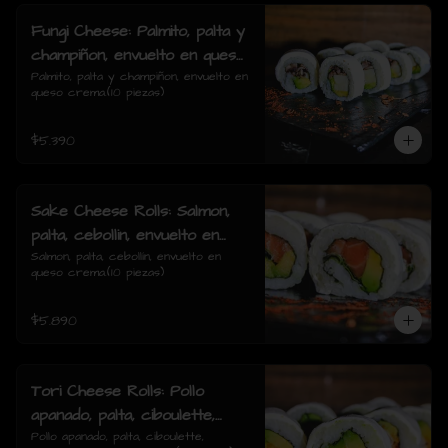
Fungi Cheese: Palmito, palta y
champiñon, envuelto en queso
crema.
Palmito, palta y champiñon, envuelto en 
queso crema.(10 piezas)
$5.390
Sake Cheese Rolls: Salmon,
palta, cebollin, envuelto en
queso crema.
Salmon, palta, cebollín, envuelto en 
queso crema.(10 piezas)
$5.890
Tori Cheese Rolls: Pollo
apanado, palta, ciboulette,
envuelto en queso crema.
Pollo apanado, palta, ciboulette, 