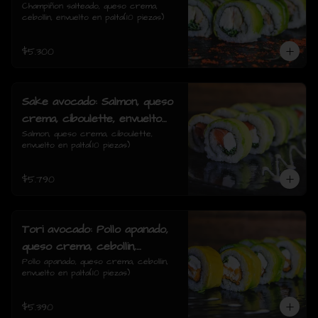
cebollin, envuelto en palta
Champiñon salteado, queso crema, 
cebollin, envuelto en palta(10 piezas)
$5.300
Sake avocado: Salmon, queso
crema, ciboulette, envuelto
en palta
Salmon, queso crema, ciboulette, 
envuelto en palta(10 piezas)
$5.790
Tori avocado: Pollo apanado,
queso crema, cebollin,
envuelto en palta
Pollo apanado, queso crema, cebollin, 
envuelto en palta(10 piezas)
$5.390