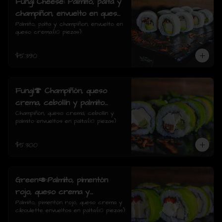
Fungi Cheese: Palmito, palta y
champiñon, envuelto en queso
crema.
Palmito, palta y champiñon, envuelto en 
queso crema.(10 piezas)
$5.390
Fungi🍄 Champiñón, queso
crema, cebollín y palmito
envueltos en palta.
Champiñón, queso crema, cebollín y 
palmito envueltos en palta.(10 piezas)
$5.300
Green🥑:Palmito, pimentón
rojo, queso crema y
ciboulette envueltos en palta.
Palmito, pimentón rojo, queso crema y 
ciboulette envueltos en palta.(10 piezas)