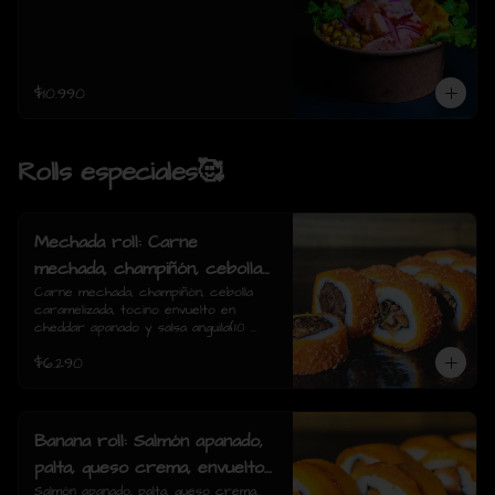
$10.990
Rolls especiales🥰
Mechada roll: Carne
mechada, champiñón, cebolla
caramelizada, tocino envuelto
Carne mechada, champiñón, cebolla 
caramelizada, tocino envuelto en 
en cheddar apanado y salsa
cheddar apanado y salsa anguila(10 
anguila(10 piezas)
piezas)
$6.290
Banana roll: Salmón apanado,
palta, queso crema, envuelto
en plátano y salsa anguila(10
Salmón apanado, palta, queso crema, 