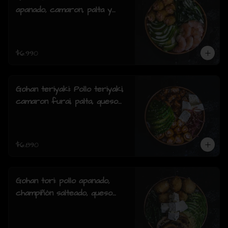
apanado, camaron, palta y
cebollin y salsa acevichada.
$6.990
Gohan teriyaki: Pollo teriyaki,
camaron furai, palta, queso
crema, cebollin y sesamo.
$6.890
Gohan tori: pollo apanado,
champiñón salteado, queso
crema, palta, cebollín y
sesamo.