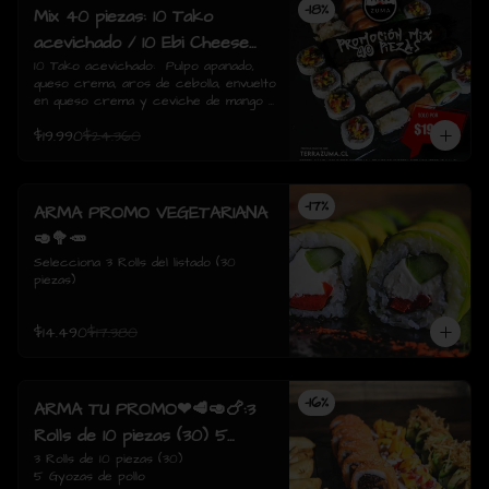
-
18
%
Mix 40 piezas: 10 Tako
acevichado / 10 Ebi Cheese
tempura / 10 Tori Sake Rolls
10 Tako acevichado:  Pulpo apanado, 
queso crema, aros de cebolla, envuelto 
/ 10 Sake Avocado.
en queso crema y ceviche de mango / 
10 Ebi Cheese Tempura: Camarón, 
$19.990
$24.360
queso crema, envuelto tempura./  10 
Tori sake Rolls: Pollo apanado, 
champiñón salteado, queso crema, 
envuelto en salmón / 10 Sake avocado: 
-
17
%
Salmon, queso crema, ciboulette, 
ARMA PROMO VEGETARIANA
envuelto en palta
🥑🥦🥕
Selecciona 3 Rolls del listado (30 
piezas)
$14.490
$17.380
-
16
%
ARMA TU PROMO❤🥩🥑🍗:3
Rolls de 10 piezas (30) 5
Gyozas de pollo
3 Rolls de 10 piezas (30)

5 Gyozas de pollo