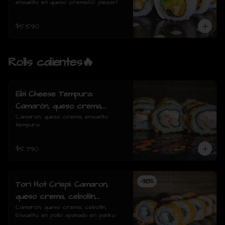
envuelto en queso crema.(10 piezas)
$5.590
Rolls calientes🔥
Ebi Cheese Tempura:
Camarón, queso crema,
envuelto tempura.
Camarón, queso crema, envuelto 
tempura.
$5.790
-
38
%
Tori Hot Crispi: Camaron,
queso crema, cebollin,
Envuelto en pollo apanado en
Camarón, queso crema, cebollín, 
Envuelto en pollo apanado en panko
panko