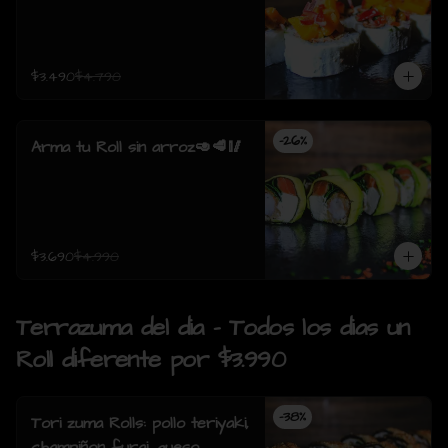
$3.490
$4.790
-
26
%
Arma tu Roll sin arroz🥑🥩🥢
$3.690
$4.990
Terrazuma del dia - Todos los dias un
Roll diferente por $3.990
-
38
%
Tori zuma Rolls: pollo teriyaki,
champiñon furai, queso