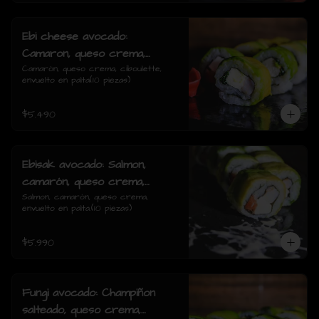
Ebi cheese avocado:
Camaron, queso crema,
ciboulette, envuelto en palta
Camarón, queso crema, ciboulette, 
envuelto en palta(10 piezas)
$5.490
Ebisak avocado: Salmon,
camarón, queso crema,
envuelto en palta.
Salmon, camarón, queso crema, 
envuelto en palta.(10 piezas)
$5.990
Fungi avocado: Champiñon
salteado, queso crema,