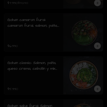
$7.990
$9.290
Gohan camaron furai:
camaron furai, salmon, palta,
cebollin y salsa acevichada.
$6.990
Gohan classic: Salmon, palta,
queso crema, cebollin y mix
de sésamo.
$5.990
Gohan sake furai: Salmon