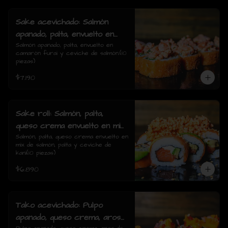
Sake acevichado: Salmón
apanado, palta, envuelto en
camarón furai y ceviche de
Salmón apanado, palta, envuelto en 
camarón furai y ceviche de salmón.(10 
salmón.(10 piezas)
piezas)
$7.190
Sake roll: Salmón, palta,
queso crema envuelto en mix
de salmón, palta y ceviche de
Salmón, palta, queso crema envuelto en 
mix de salmón, palta y ceviche de 
kani(10 piezas)
kani(10 piezas)
$6.890
Tako acevichado: Pulpo
apanado, queso crema, aros