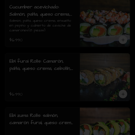
Cucumber acevichado:
Salmón, palta, queso crema,
envuelto en pepino y cubierto
Salmón, palta, queso crema, envuelto 
en pepino y cubierto de ceviche de 
de ceviche de camarones.(8
camarones.(8 piezas)
piezas)
$6.990
Ebi furai Rolls: Camarón,
palta, queso crema, cebollín,
envuelto en salmón apanado
(8 piezas)
$6.990
Ebi zuma Rolls: salmón,
camarón furai, queso crema,
cebollin, envuelto en palta (8