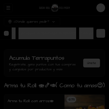
Abrir menu de navegación
Login
¿Dónde quieres pedir?
Bebidas🥤
Cervezas artesanales botellas🍺
Postres
Acumula
Terrapuntos
Únete
Regístrate, gana puntos con tus compras
y canjealos por productos y más
Arma tu Roll 🍣🍤🥑( Como tu amas😍)
-
27
%
Arma tu Roll con arroz🍣