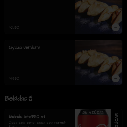
$2.190
Gyoza verdura
$1.990
Bebidas🥤
Bebida lata350 ml
Coca cola zero- coca cola normal- 