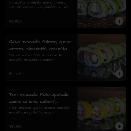
cebollin, envuelto en palta
Champiñon salteado, queso crema, 
cebollin, envuelto en palta(10 piezas)
$5.300
Sake avocado: Salmon, queso
crema, ciboulette, envuelto
en palta
Salmon, queso crema, ciboulette, 
envuelto en palta(10 piezas)
$5.790
Tori avocado: Pollo apanado,
queso crema, cebollin,
envuelto en palta
Pollo apanado, queso crema, cebollin, 
envuelto en palta(10 piezas)
$5.390