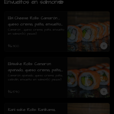
Envueltos en salmon🍣
Ebi Cheese Rolls: Camarón ,
queso crema, palta, envuelto
en salmon.
Camarón , queso crema, palta, envuelto 
en salmon.(10 piezas)
$6.300
Ebisake Rolls: Camaron
apanado, queso crema, palta,
cebollin, envuelto en salmon
Camarón apanado, queso crema, palta, 
cebollín, envuelto en salmón(10 piezas)
$6.590
Kani sake Rolls: Kanikama,