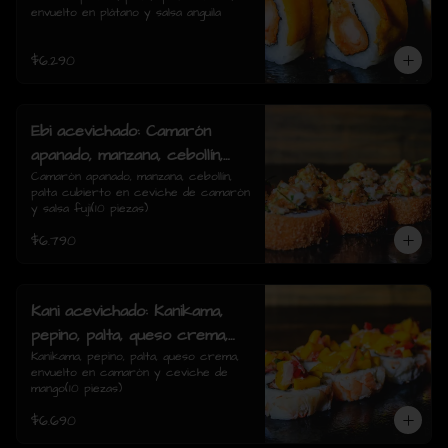
envuelto en plátano y salsa anguila
rolls)
$6.290
Ebi acevichado: Camarón
apanado, manzana, cebollín,
palta cubierto en ceviche de
Camarón apanado, manzana, cebollín, 
palta cubierto en ceviche de camarón 
camarón y salsa fuji(10
y salsa fuji(10 piezas)
piezas)
$6.790
Kani acevichado: Kanikama,
pepino, palta, queso crema,
envuelto en camarón y
Kanikama, pepino, palta, queso crema, 
envuelto en camarón y ceviche de 
ceviche de mango(10 piezas)
mango(10 piezas)
$6.690