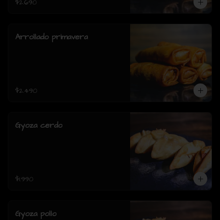
$2.690
Arrollado primavera
$2.490
Gyoza cerdo
$1.990
Gyoza pollo