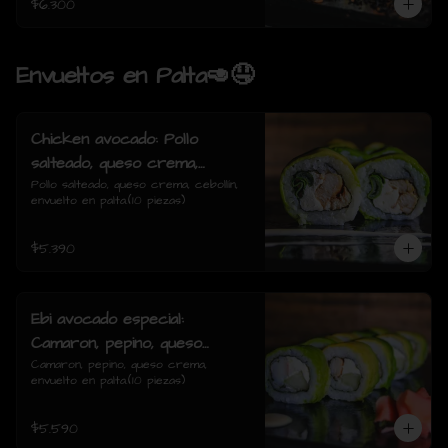
$6.300
Envueltos en Palta🥑🤤
Chicken avocado: Pollo
salteado, queso crema,
cebollin, envuelto en palta.
Pollo salteado, queso crema, cebollín, 
envuelto en palta.(10 piezas)
$5.390
Ebi avocado especial:
Camaron, pepino, queso
crema, envuelto en palta.
Camaron, pepino, queso crema, 
envuelto en palta.(10 piezas)
$5.590