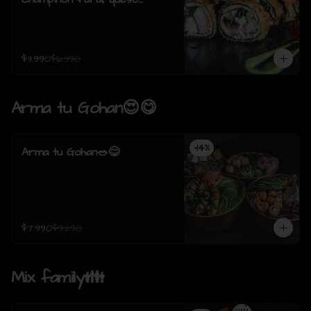
crema, cebollin, envuelto en
pollo apanado (8 piezas)
$3.990
$6.390
Arma tu Gohan😍😋
-
14
%
Arma tu Gohan🥗😋
$7.990
$9.290
Mix family👪