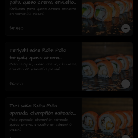
palta, queso crema, envuelto
en salmon.
Kanikama, palta, queso crema, envuelto 
en salmon.(10 piezas)
$5.990
Teriyaki sake Rolls: Pollo
teriyaki, queso crema,
ciboulette, envuelto en
Pollo teriyaki, queso crema, ciboulette, 
envuelto en salmón.(10 piezas)
salmón.
$6.300
Tori sake Rolls: Pollo
apanado, champiñón salteado,
queso crema, envuelto en
Pollo apanado, champiñón salteado, 
queso crema, envuelto en salmón.(10 
salmón.
piezas)