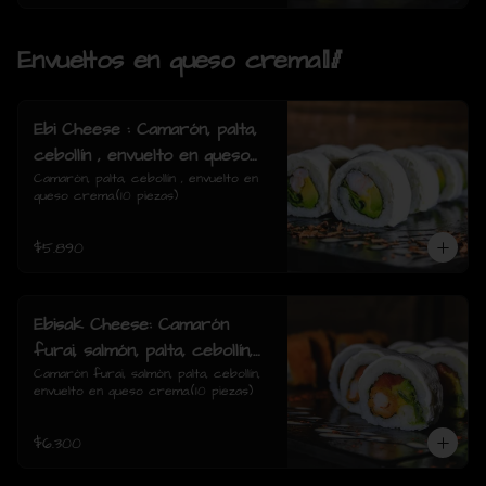
Envueltos en queso crema🥢
Ebi Cheese : Camarón, palta,
cebollín , envuelto en queso
crema.
Camarón, palta, cebollín , envuelto en 
queso crema.(10 piezas)
$5.890
Ebisak Cheese: Camarón
furai, salmón, palta, cebollín,
envuelto en queso crema.
Camarón furai, salmón, palta, cebollín, 
envuelto en queso crema.(10 piezas)
$6.300