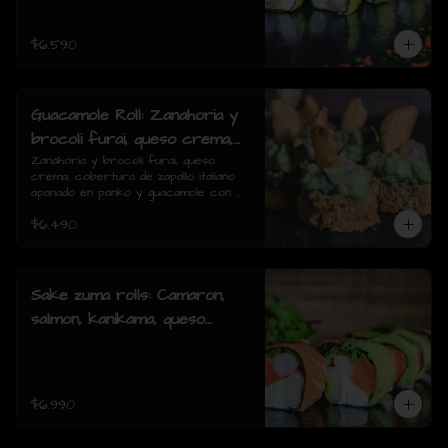
piezas)
$6.590
Guacamole Roll: Zanahoria y
brocoli furai, queso crema,
cobertura de zapallo italiano
Zanahoria y brocoli furai, queso 
crema, cobertura de zapallo italiano 
apanado en panko y
apanado en panko y guacamole con 
guacamole con papas fritas.
papas fritas.(8 piezas)
$6.490
(8 piezas)
Sake zuma rolls: Camaron,
salmon, kanikama, queso
crema, cebollin, envuelto en
palta o mixto (8piezas)
$6.990