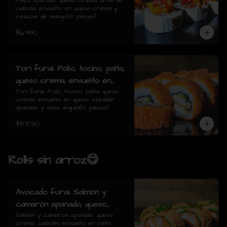
de cebolla, envuelto en queso
Pulpo apanado, queso crema, aros de 
cebolla, envuelto en queso crema y 
crema y ceviche de mango(10
ceviche de mango(10 piezas)
piezas)
$6.990
Tori furai: Pollo, tocino, palta,
queso crema, envuelto en
queso cheddar apanado y
Tori furai: Pollo, tocino, palta, queso 
crema, envuelto en queso cheddar 
salsa anguila(10 piezas)
apanado y salsa anguila(10 piezas)
$5.590
Rolls sin arroz😋
Avocado furai: Salmón y
camarón apanado, queso
crema, cebollín, envuelto en
Salmón y camarón apanado, queso 
crema, cebollín, envuelto en palta 