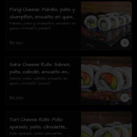
Fungi Cheese: Palmito, palta y
champiñon, envuelto en queso
crema.
Palmito, palta y champiñon, envuelto en 
queso crema.(10 piezas)
$5.390
Sake Cheese Rolls: Salmon,
palta, cebollin, envuelto en
queso crema.
Salmon, palta, cebollín, envuelto en 
queso crema.(10 piezas)
$5.890
Tori Cheese Rolls: Pollo
apanado, palta, ciboulette,
envuelto en queso crema.
Pollo apanado, palta, ciboulette, 