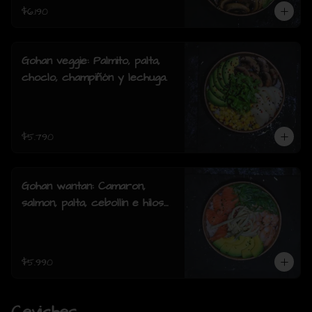
$6.190
Gohan veggie: Palmito, palta,
choclo, champiñón y lechuga.
$5.790
Gohan wantan: Camaron,
salmon, palta, cebollin e hilos
de wantan
$5.990