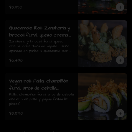
$5.390
Guacamole Roll: Zanahoria y
brocoli furai, queso crema,
cobertura de zapallo italiano
Zanahoria y brocoli furai, queso 
crema, cobertura de zapallo italiano 
apanado en panko y
apanado en panko y guacamole con 
guacamole con papas fritas.
papas fritas.(8 piezas)
$6.490
(8 piezas)
Vegan roll: Palta, champiñón
furai, aros de cebolla,
envuelto en palta y papas
Palta, champiñón furai, aros de cebolla, 
envuelto en palta y papas fritas (10 
fritas (10 piezas)
piezas)
$5.590