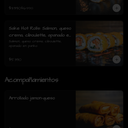
$3.990
$6.390
Sake Hot Rolls: Salmon, queso
crema, ciboulette, apanado en
panko
Salmon, queso crema, ciboulette, 
apanado en panko
$5.390
Acompañamientos
Arrollado jamon-queso