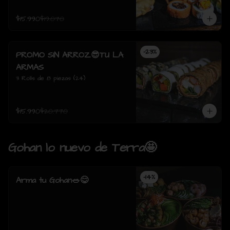
$15.990
$19.070
-
23
%
PROMO SIN ARROZ😎TU LA
ARMAS
3 Rolls de 8 piezas (24)
$15.990
$20.770
Gohan lo nuevo de Terra🤩
-
14
%
Arma tu Gohan🥗😋