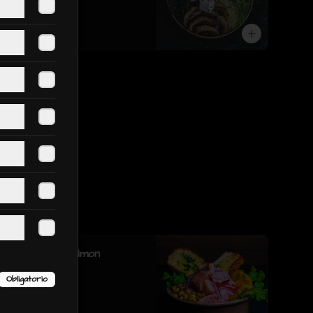
sesamo.
$6.190
Ceviche de Salmon
Obligatorio