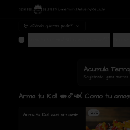
Home
Menú
Delivery
Recicla
¿Dónde quieres pedir?
Arma tu Roll 🍣🍤🥑( Como tu amas😍)
Acumula
Terra
Regístrate, gana punto
Arma tu Roll 🍣🍤🥑( Como tu amas
-
27
%
Arma tu Roll con arroz🍣