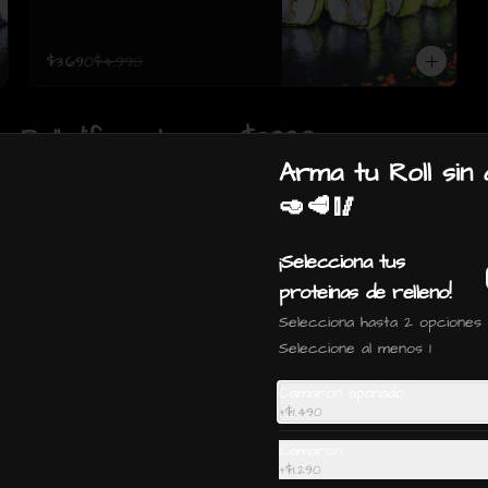
$3.690
$4.990
un Roll diferente por $3.990
Arma tu Roll sin
🥑🥩🥢
¡Selecciona tus
proteinas de relleno!
Selecciona hasta 2 opciones
Seleccione al menos 1
Camaron apanado
+
$1.490
Camaron
+
$1.290