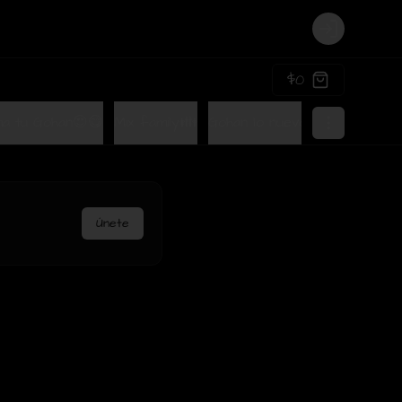
Login
$0
a tu Gohan😍😋
Mix family👪
Gohan lo nuevo de Terra🤩
Únete