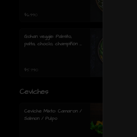
acevichada.
$6.990
Gohan veggie: Palmito,
palta, choclo, champiñón y
lechuga.
$5.790
Ceviches
Ceviche Mixto: Camaron /
Salmon / Pulpo