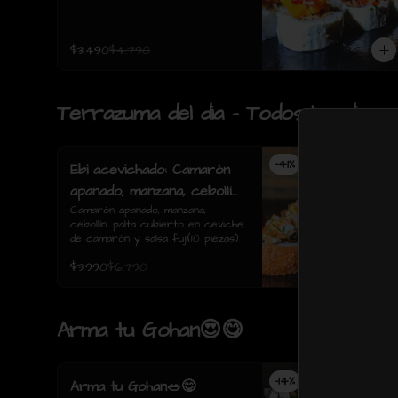
$3.490
$4.790
Terrazuma del dia - Todos los dias 
-
41
%
Ebi acevichado: Camarón
apanado, manzana, cebollín,
palta cubierto en ceviche
Camarón apanado, manzana, 
cebollín, palta cubierto en ceviche 
de camarón y salsa fuji(10
de camarón y salsa fuji(10 piezas)
piezas)
$3.990
$6.790
Arma tu Gohan😍😋
-
14
%
Arma tu Gohan🥗😋