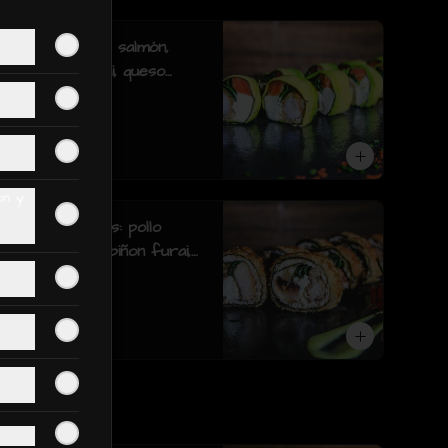
furai.(8 piezas)
Ebi zuma Rolls: salmón,
camarón furai, queso
crema, cebollin, envuelto
en palta (8 piezas)
$6.590
on y
Tori zuma Rolls: pollo
teriyaki, champiñon furai,
queso crema, cebollin,
envuelto en pollo apanado
(8 piezas)
$6.390