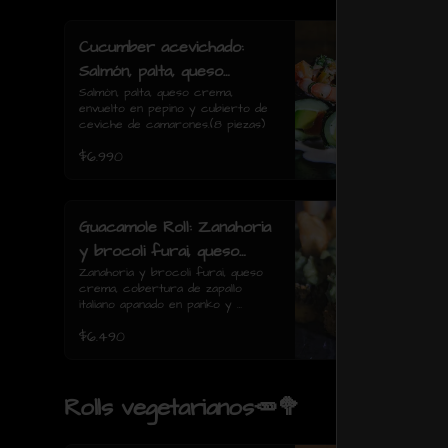
Cucumber acevichado:
Salmón, palta, queso
crema, envuelto en pepino
Salmón, palta, queso crema, 
envuelto en pepino y cubierto de 
y cubierto de ceviche de
ceviche de camarones.(8 piezas)
camarones.(8 piezas)
$6.990
Guacamole Roll: Zanahoria
y brocoli furai, queso
crema, cobertura de
Zanahoria y brocoli furai, queso 
crema, cobertura de zapallo 
zapallo italiano apanado en
italiano apanado en panko y 
panko y guacamole con
guacamole con papas fritas.(8 
$6.490
piezas)
papas fritas.(8 piezas)
Rolls vegetarianos🥕🥦