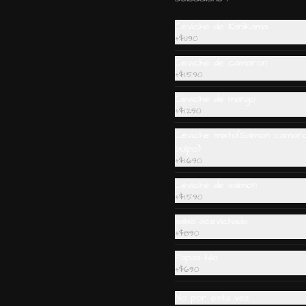
Ceviche de Kanikama
Ebi furai Rolls: Camarón,
+
$1.190
palta, queso crema,
Ceviche de camaron
cebollín, envuelto en
+
$1.590
salmón apanado (8 piezas)
Ceviche de mango
$6.990
+
$1.290
Ceviche mixto(Salmon camar
pulpo)
Sake zuma rolls: Camaron,
+
$1.690
salmon, kanikama, queso
Ceviche de salmon
crema, cebollin, envuelto
+
$1.590
en palta o mixto (8piezas)
salsa acevichada
$6.990
+
$890
Papas hilo
+
$690
No por esta vez