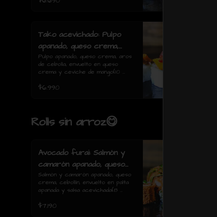
$6.690
Tako acevichado: Pulpo
apanado, queso crema,
aros de cebolla, envuelto
Pulpo apanado, queso crema, aros 
de cebolla, envuelto en queso 
en queso crema y
crema y ceviche de mango(10 
ceviche de mango(10
piezas)
$6.990
piezas)
Rolls sin arroz😋
Avocado furai: Salmón y
camarón apanado, queso
crema, cebollín, envuelto
Salmón y camarón apanado, queso 
crema, cebollín, envuelto en palta 
en palta apanada y salsa
apanada y salsa acevichada(8 
acevichada(8 piezas)
piezas)
$7.190