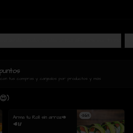
Terrazuma del dia - Todos los dias un Roll diferente por $3.990
Arm
puntos
s con tus compras y canjealos por productos y más
😍)
-
26
%
Arma tu Roll sin arroz🥑
🥩🥢