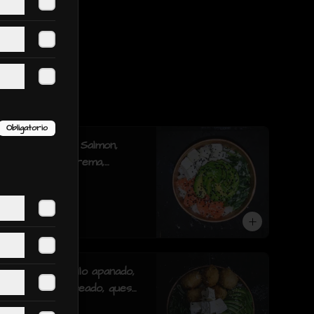
Obligatorio
Gohan classic: Salmon,
palta, queso crema,
cebollin y mix de sésamo.
$5.990
Gohan tori: pollo apanado,
champiñón salteado, queso
crema, palta, cebollín y