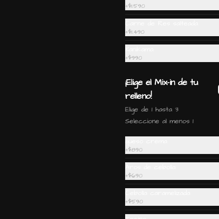
+
$1.590
Carne de Res salteada
+
$1.490
Kanikama
+
$990
¡Elige el Mix-in de tu
relleno!
Gohan camaron furai:
Elige de 1 hasta 3
camaron furai, salmon,
Seleccione al menos 1
palta, cebollin y salsa
acevichada.
queso crema
+
$890
$6.990
Aros de cebolla
+
$690
Gohan teriyaki: Pollo
Cebolla caramelizada
teriyaki, camaron furai,
+
$590
palta, queso crema,