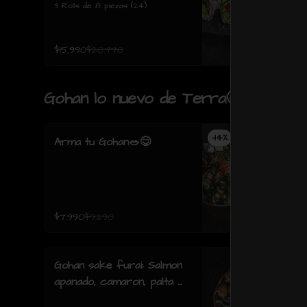
3 Rolls de 8 piezas (24)
$15.990
$20.770
Gohan lo nuevo de Terra🤩
-
14
%
Arma tu Gohan🥗😋
$7.990
$9.290
Gohan sake furai: Salmon
apanado, camaron, palta y
cebollin y salsa