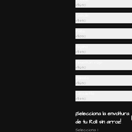
Tocino
cebollin y sesamo.
+
$690
$6.890
Cebollin
+
$490
Palta
Gohan wantan: Camaron,
+
$890
salmon, palta, cebollin e
Pepino
hilos de wantan
+
$490
Pimenton rojo
$5.990
+
$690
Palmito
+
$690
Ciboulette
+
$490
Ceviche Vegetariano
¡Selecciona la envoltura
de tu Roll sin arroz!
Selecciona 1