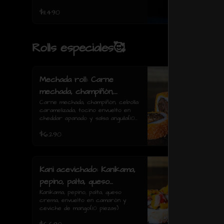
$11.490
Rolls especiales🥰
Mechada roll: Carne
mechada, champiñón,
cebolla caramelizada,
Carne mechada, champiñón, cebolla 
caramelizada, tocino envuelto en 
tocino envuelto en
cheddar apanado y salsa anguila(10 
cheddar apanado y salsa
piezas)
$6.290
anguila(10 piezas)
Kani acevichado: Kanikama,
pepino, palta, queso
crema, envuelto en
Kanikama, pepino, palta, queso 
crema, envuelto en camarón y 
camarón y ceviche de
ceviche de mango(10 piezas)
mango(10 piezas)